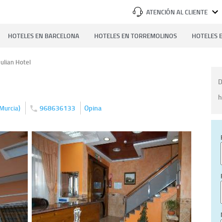
ATENCIÓN AL CLIENTE
HOTELES EN BARCELONA
HOTELES EN TORREMOLINOS
HOTELES E
Julian Hotel
D
h
)
968636133
Opina
Murcia