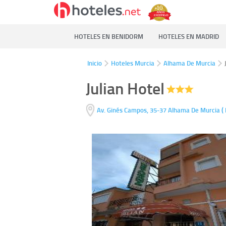
HOTELES EN BENIDORM
HOTELES EN MADRID
Inicio
Hoteles Murcia
Alhama De Murcia
Julian Hotel
(
Av. Ginés Campos, 35-37
Alhama De Murcia