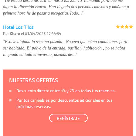
"He estado desde las 21h 45’ hasta las 23h 15’ llamando para que me
digan la dirección exacta. Han llegado dos personas mayores y mañana a
primera hora he de pasar a recogerlas.Todo…"
Hotel Los Tilos
Por
Charo
el 01/04/2025 17:44:54
"Estuve alojada la semana pasada...No creo que reúna condiciones para
ser habitado. El polvo de la entrada, pasillo y habitación , no se había
limpiado en todo el invierno, además de…"
NUESTRAS OFERTAS
Descuento directo entre
1%
y
7%
en todas tus reservas.
Puntos canjeables por descuentos adicionales en tus
próximas reservas.
REGÍSTRATE