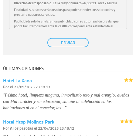
Dirección del responsable:
Calle Mayor número 46,30893 Lorca - Murcia
Finalidad:
sus datos serán usados para poder atender sus solicitudes y
prestarle nuestros servicios.
Publicidad:
solo le enviaremos publicidad con su autorización previa, que
podrá facilitarnos mediante la casilla correspondiente establecida al
efecto.
Base Jurídica:
únicamente trataremos sus datos con su consentimiento
ENVIAR
previo, que podrá facilitarnos mediante la casilla correspondiente
establecida al efecto.
Destinatarios:
con carácter general, sólo el personal de nuestra entidad
que esté debidamente autorizado podrá tener conocimiento de la
información que le pedimos. No se comunicarán datos a terceros.
ÚLTIMAS OPINIONES
Derechos:
tiene derecho a saber qué información tenemos sobre usted,
corregirla y eliminarla, tal y como se explica en la información adicional
Hotel La Xana
disponible en nuestra página web.
Información complementaria:
Puede consultar la información adicional y
Por
el 27/09/2025 23:10:13
detallada sobre cómo tratamos sus datos en la
política de privacidad
"Pésimo hotel, limpieza ninguna, inmovilisrio roto y mal arrerglo, dueñas
con Mal carácter y sin educación, sin aire ni calefacción en las
habitaciones ni en el comedor, las…"
Hotel Htop Molinos Park
Por
A los pasotas
el 22/04/2025 23:18:12