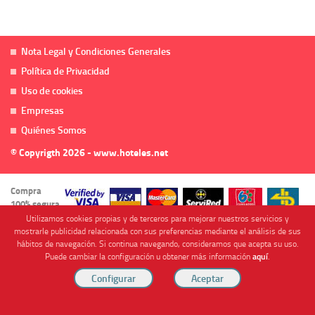
Nota Legal y Condiciones Generales
Política de Privacidad
Uso de cookies
Empresas
Quiénes Somos
© Copyrigth 2026 - www.hoteles.net
Compra
100% segura
Utilizamos cookies propias y de terceros para mejorar nuestros servicios y
mostrarle publicidad relacionada con sus preferencias mediante el análisis de sus
hábitos de navegación. Si continua navegando, consideramos que acepta su uso.
Puede cambiar la configuración u obtener más información
aquí
.
Cofinanciado por
Viajes Anticiclón, S.L. Agencia de Viajes Online - C.I. MU-107-2-25. C/ Mayor nº46 Bajo,
CP: 30893, Almendricos (Murcia, Spain).