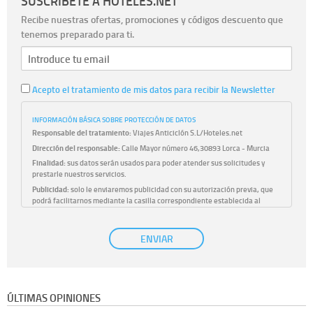
SUSCRÍBETE A HOTELES.NET
Recibe nuestras ofertas, promociones y códigos descuento que
tenemos preparado para ti.
Acepto el tratamiento de mis datos para recibir la Newsletter
INFORMACIÓN BÁSICA SOBRE PROTECCIÓN DE DATOS
Responsable del tratamiento:
Viajes Anticiclón S.L/Hoteles.net
Dirección del responsable:
Calle Mayor número 46,30893 Lorca - Murcia
Finalidad:
sus datos serán usados para poder atender sus solicitudes y
prestarle nuestros servicios.
Publicidad:
solo le enviaremos publicidad con su autorización previa, que
podrá facilitarnos mediante la casilla correspondiente establecida al
efecto.
Base Jurídica:
únicamente trataremos sus datos con su consentimiento
ENVIAR
previo, que podrá facilitarnos mediante la casilla correspondiente
establecida al efecto.
Destinatarios:
con carácter general, sólo el personal de nuestra entidad
que esté debidamente autorizado podrá tener conocimiento de la
información que le pedimos. No se comunicarán datos a terceros.
ÚLTIMAS OPINIONES
Derechos:
tiene derecho a saber qué información tenemos sobre usted,
corregirla y eliminarla, tal y como se explica en la información adicional