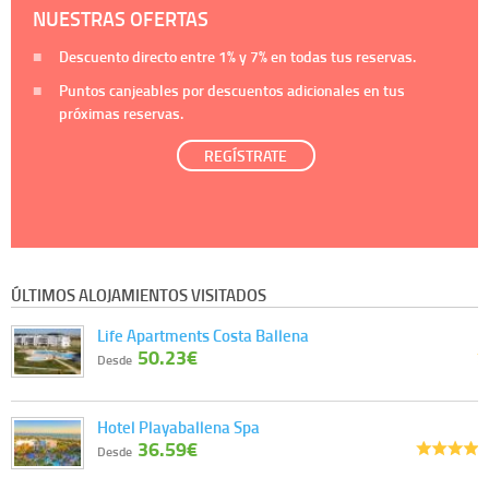
NUESTRAS OFERTAS
Descuento directo entre
1%
y
7%
en todas tus reservas.
Puntos canjeables por descuentos adicionales en tus
próximas reservas.
REGÍSTRATE
ÚLTIMOS ALOJAMIENTOS VISITADOS
Life Apartments Costa Ballena
50.23€
Desde
Hotel Playaballena Spa
36.59€
Desde