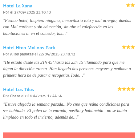
Hotel La Xana
disponible en nuestra página web.
Información complementaria:
Puede consultar la información adicional y
Por
el 27/09/2025 23:10:13
detallada sobre cómo tratamos sus datos en la
política de privacidad
"Pésimo hotel, limpieza ninguna, inmovilisrio roto y mal arrerglo, dueñas
con Mal carácter y sin educación, sin aire ni calefacción en las
habitaciones ni en el comedor, las…"
Hotel Htop Molinos Park
Por
A los pasotas
el 22/04/2025 23:18:12
"He estado desde las 21h 45’ hasta las 23h 15’ llamando para que me
digan la dirección exacta. Han llegado dos personas mayores y mañana a
primera hora he de pasar a recogerlas.Todo…"
Hotel Los Tilos
Por
Charo
el 01/04/2025 17:44:54
"Estuve alojada la semana pasada...No creo que reúna condiciones para
ser habitado. El polvo de la entrada, pasillo y habitación , no se había
limpiado en todo el invierno, además de…"