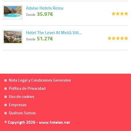
Advise Hotels Reina
35.97€
Desde
Hotel The Level At Meliá Vill…
51.27€
Desde
Nota Legal y Condiciones Generales
Política de Privacidad
Uso de cookies
Empresas
Quiénes Somos
© Copyrigth 2026 - www.hoteles.net