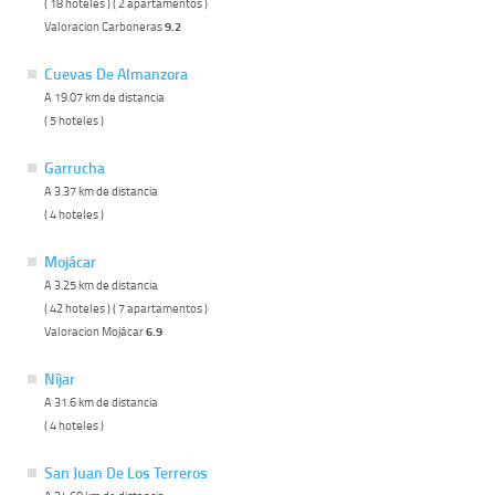
( 18 hoteles ) ( 2 apartamentos )
Valoracion Carboneras
9.2
Cuevas De Almanzora
A 19.07 km de distancia
( 5 hoteles )
Garrucha
A 3.37 km de distancia
( 4 hoteles )
Mojácar
A 3.25 km de distancia
( 42 hoteles ) ( 7 apartamentos )
Valoracion Mojácar
6.9
Níjar
A 31.6 km de distancia
( 4 hoteles )
San Juan De Los Terreros