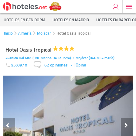
HOTELES EN BENIDORM
HOTELES EN MADRID
HOTELES EN BARCELO
Inicio
Almería
Mojácar
Hotel Oasis Tropical
Hotel Oasis Tropical
(
)
Avenida Del Mar, (Urb. Marina De La Torre), 1
Mojácar
04638
Almería
62 opiniones
-
| Opina
950397 0