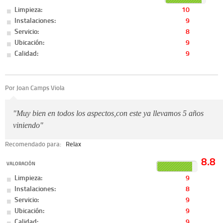
Limpieza:
10
Instalaciones:
9
Servicio:
8
Ubicación:
9
Calidad:
9
Por Joan Camps Viola
"Muy bien en todos los aspectos,con este ya llevamos 5 años
viniendo"
Recomendado para:
Relax
8.8
VALORACIÓN
Limpieza:
9
Instalaciones:
8
Servicio:
9
Ubicación:
9
Calidad:
9