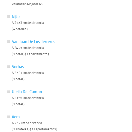
Valoracion Mojácar
6.9
Níjar
A 31.53 km de distancia
( 4 hoteles )
San Juan De Los Terreros
A 24.75 km de distancia
( 1 hotel ) ( 1 apartamento )
Sorbas
A 27.31 km de distancia
( 1 hotel )
Uleila Del Campo
A 33.66 km de distancia
( 1 hotel )
Vera
A 7.17 km de distancia
( 13 hoteles ) ( 13 apartamentos )