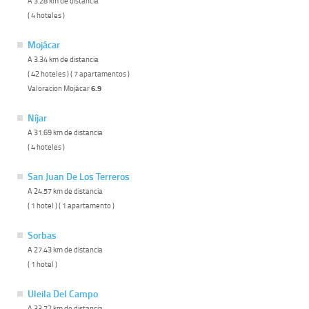
A 3.28 km de distancia
( 4 hoteles )
Mojácar
A 3.34 km de distancia
( 42 hoteles ) ( 7 apartamentos )
Valoracion Mojácar
6.9
Níjar
A 31.69 km de distancia
( 4 hoteles )
San Juan De Los Terreros
A 24.57 km de distancia
( 1 hotel ) ( 1 apartamento )
Sorbas
A 27.43 km de distancia
( 1 hotel )
Uleila Del Campo
A 33.72 km de distancia