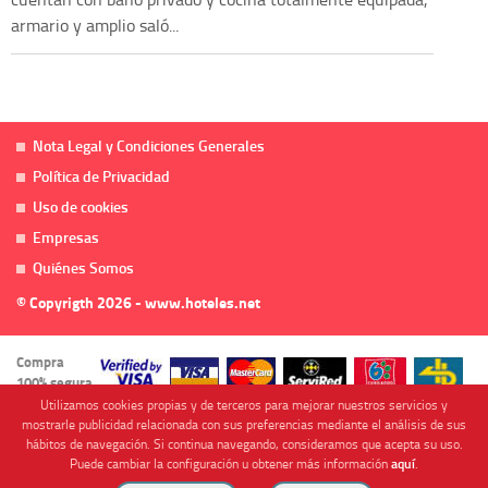
armario y amplio saló...
Nota Legal y Condiciones Generales
Política de Privacidad
Uso de cookies
Empresas
Quiénes Somos
© Copyrigth 2026 - www.hoteles.net
Compra
100% segura
Utilizamos cookies propias y de terceros para mejorar nuestros servicios y
mostrarle publicidad relacionada con sus preferencias mediante el análisis de sus
hábitos de navegación. Si continua navegando, consideramos que acepta su uso.
Puede cambiar la configuración u obtener más información
aquí
.
Cofinanciado por