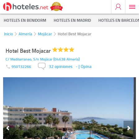
HOTELES EN BENIDORM
HOTELES EN MADRID
HOTELES EN BARCELO
Inicio
Almería
Mojácar
Hotel Best Mojacar
Hotel Best Mojacar
(
)
C/ Mediterraneo, S/n
Mojácar
04638
Almería
32 opiniones
-
| Opina
950132266