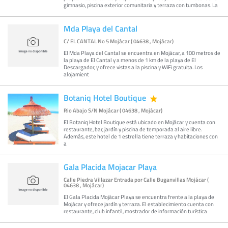
gimnasio, piscina exterior comunitaria y terraza con tumbonas. La
Mda Playa del Cantal
C/ EL CANTAL No 5 Mojácar ( 04638 , Mojácar)
El Mda Playa del Cantal se encuentra en Mojácar, a 100 metros de
la playa de El Cantal y a menos de 1 km de la playa de El
Descargador, y ofrece vistas a la piscina y WiFi gratuita. Los
alojamient
Botaniq Hotel Boutique
Rio Abajo S/N Mojácar ( 04638 , Mojácar)
El Botaniq Hotel Boutique está ubicado en Mojácar y cuenta con
restaurante, bar, jardín y piscina de temporada al aire libre.
Además, este hotel de 1 estrella tiene terraza y habitaciones con
a
Gala Placida Mojacar Playa
Calle Piedra Villazar Entrada por Calle Buganvillas Mojácar (
04638 , Mojácar)
El Gala Placida Mojácar Playa se encuentra frente a la playa de
Mojácar y ofrece jardín y terraza. El establecimiento cuenta con
restaurante, club infantil, mostrador de información turística