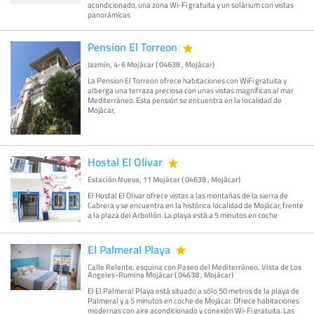
acondicionado, una zona Wi-Fi gratuita y un solárium con vistas
panorámicas
Pension El Torreon
Jazmín, 4-6 Mojácar ( 04638 , Mojácar)
La Pension El Torreon ofrece habitaciones con WiFi gratuita y
alberga una terraza preciosa con unas vistas magníficas al mar
Mediterráneo. Esta pensión se encuentra en la localidad de
Mojácar,
Hostal El Olivar
Estación Nueva, 11 Mojácar ( 04638 , Mojácar)
El Hostal El Olivar ofrece vistas a las montañas de la sierra de
Cabrera y se encuentra en la histórica localidad de Mojácar, frente
a la plaza del Arbollón. La playa está a 5 minutos en coche
El Palmeral Playa
Calle Relente, esquina con Paseo del Mediterráneo, Vista de Los
Angeles-Rumina Mojácar ( 04638 , Mojácar)
El El Palmeral Playa está situado a sólo 50 metros de la playa de
Palmeral y a 5 minutos en coche de Mojácar. Ofrece habitaciones
modernas con aire acondicionado y conexión Wi-Fi gratuita. Las