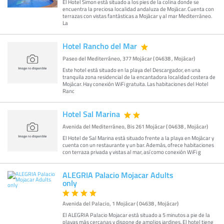
El Hotel Simon está situado a los pies de la colina donde se
encuentra la preciosa localidad andaluza de Mojácar. Cuenta con
terrazas con vistas fantásticas a Mojácar y al mar Mediterráneo.
La
Hotel Rancho del Mar
Paseo del Mediterráneo, 377 Mojácar ( 04638 , Mojácar)
Este hotel está situado en la playa del Descargador, en una
tranquila zona residencial de la encantadora localidad costera de
Mojácar. Hay conexión WiFi gratuita. Las habitaciones del Hotel
Ranc
Hotel Sal Marina
Avenida del Mediterráneo, Bis 261 Mojácar ( 04638 , Mojácar)
El Hotel de Sal Marina está situado frente a la playa en Mojácar y
cuenta con un restaurante y un bar. Además, ofrece habitaciones
con terraza privada y vistas al mar, así como conexión WiFi g
ALEGRIA Palacio Mojacar Adults
only
Avenida del Palacio, 1 Mojácar ( 04638 , Mojácar)
El ALEGRIA Palacio Mojacar está situado a 5 minutos a pie de la
playas más cercanas y dispone de amplios jardines. El hotel tiene