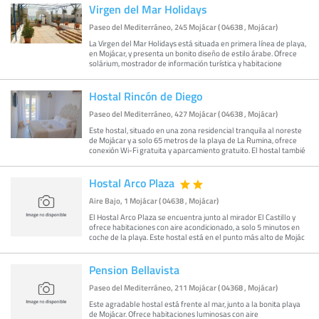
Virgen del Mar Holidays
Paseo del Mediterráneo, 245 Mojácar ( 04638 , Mojácar)
La Virgen del Mar Holidays está situada en primera línea de playa,
en Mojácar, y presenta un bonito diseño de estilo árabe. Ofrece
solárium, mostrador de información turística y habitacione
Hostal Rincón de Diego
Paseo del Mediterráneo, 427 Mojácar ( 04638 , Mojácar)
Este hostal, situado en una zona residencial tranquila al noreste
de Mojácar y a solo 65 metros de la playa de La Rumina, ofrece
conexión Wi-Fi gratuita y aparcamiento gratuito. El hostal tambié
Hostal Arco Plaza
Aire Bajo, 1 Mojácar ( 04638 , Mojácar)
El Hostal Arco Plaza se encuentra junto al mirador El Castillo y
ofrece habitaciones con aire acondicionado, a solo 5 minutos en
coche de la playa. Este hostal está en el punto más alto de Mojác
Pension Bellavista
Paseo del Mediterráneo, 211 Mojácar ( 04368 , Mojácar)
Este agradable hostal está frente al mar, junto a la bonita playa
de Mojácar. Ofrece habitaciones luminosas con aire