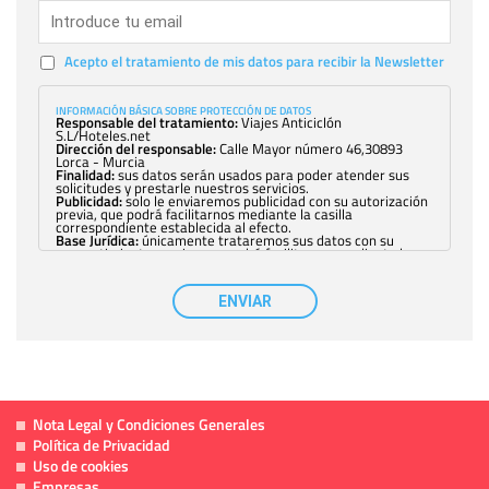
Acepto el tratamiento de mis datos para recibir la Newsletter
INFORMACIÓN BÁSICA SOBRE PROTECCIÓN DE DATOS
Responsable del tratamiento:
Viajes Anticiclón
S.L/Hoteles.net
Dirección del responsable:
Calle Mayor número 46,30893
Lorca - Murcia
Finalidad:
sus datos serán usados para poder atender sus
solicitudes y prestarle nuestros servicios.
Publicidad:
solo le enviaremos publicidad con su autorización
previa, que podrá facilitarnos mediante la casilla
correspondiente establecida al efecto.
Base Jurídica:
únicamente trataremos sus datos con su
consentimiento previo, que podrá facilitarnos mediante la
casilla correspondiente establecida al efecto.
Destinatarios:
con carácter general, sólo el personal de
nuestra entidad que esté debidamente autorizado podrá
ENVIAR
tener conocimiento de la información que le pedimos. No se
comunicarán datos a terceros.
Derechos:
tiene derecho a saber qué información tenemos
sobre usted, corregirla y eliminarla, tal y como se explica en
la información adicional disponible en nuestra página web.
Información complementaria:
Puede consultar la información
adicional y detallada sobre cómo tratamos sus datos en la
política de privacidad
Nota Legal y Condiciones Generales
Política de Privacidad
Uso de cookies
Empresas