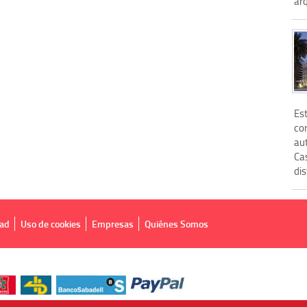
arq
Est
cor
au
Ca
dis
dad
Uso de cookies
Empresas
Quiénes Somos