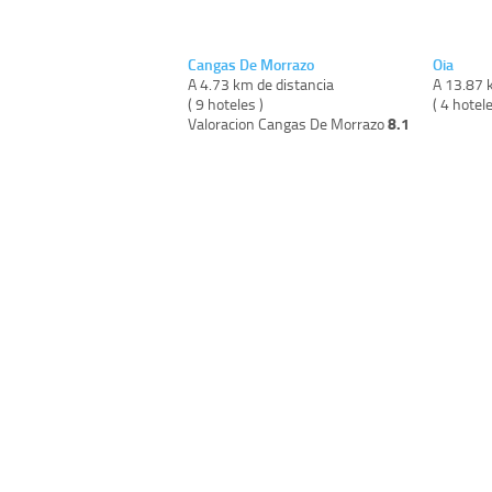
Cangas De Morrazo
Oia
A 4.73 km de distancia
A 13.87 
( 9 hoteles )
( 4 hotele
8.1
Valoracion Cangas De Morrazo