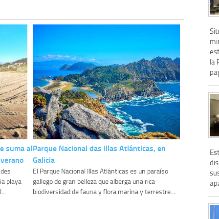
Sit
min
est
la 
pag
se suma al
Parque Nacional das Illas Atlánticas, en
Es
 verano
Galicia
dis
ndes
El Parque Nacional Illas Atlánticas es un paraíso
sus
ña playa
gallego de gran belleza que alberga una rica
ap
...
biodiversidad de fauna y flora marina y terrestre....