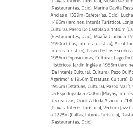
(Playas, Interés Turístico), Museo Ver
(Restaurantes, Ocio), Marina Davila Res
Anclas a 1329m (Cafeterías, Ocio), Lucha
1486m (Jardines, Interés Turístico), Lon
Cultura), Paseo De Castelao a 1486m (Cal
(Restaurantes, Ocio), Moaña Ciudad a 15
1590m (Ríos, Interés Turístico), Areal 
Interés Turístico), Paseo De Los Escudos 
1956m (Exposiciones, Cultura), Lago De C
Históricos: Jardin Inglés a 1956m (Jardi
(De Interés Cultural, Cultura), Pazo Qui
Agarimo" a 1956m (Estatuas, Cultura), De
1956m (Estatuas, Cultura), Paseo Maríti
Da Espedrigada a 2006m (Playas, Interés
Recreativas, Ocio), A Roda Asador a 213
(Playas, Interés Turístico), Verbum Jazz
a 2225m (Calles, Interés Turístico), Re
(Restaurantes, Ocio).