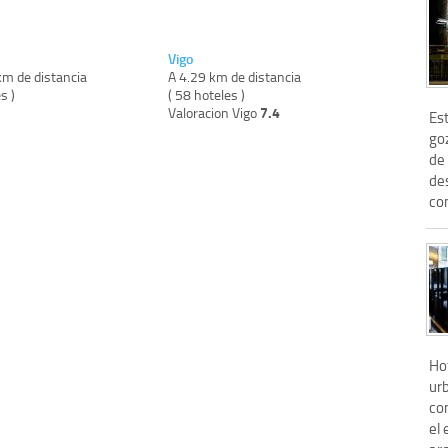
Vigo
km de distancia
A 4.29 km de distancia
s )
( 58 hoteles )
7.4
Valoracion Vigo
Es
goz
de
des
con
Ho
urb
co
el