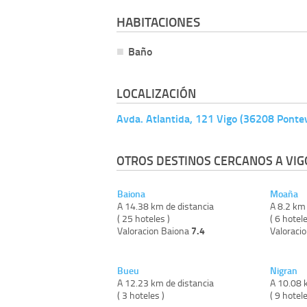
HABITACIONES
Baño
LOCALIZACIÓN
Avda. Atlantida, 121 Vigo (36208 Ponte
OTROS DESTINOS CERCANOS A VIG
Baiona
Moaña
A 14.38 km de distancia
A 8.2 km 
( 25 hoteles )
( 6 hotele
7.4
Valoracion Baiona
Valoraci
Bueu
Nigran
A 12.23 km de distancia
A 10.08 
( 3 hoteles )
( 9 hotele