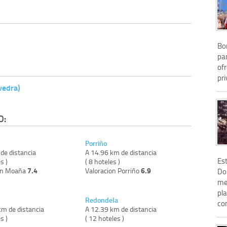
Bo
par
ofr
pri
vedra)
O:
Porriño
de distancia
A 14.96 km de distancia
Es
s )
( 8 hoteles )
7.4
6.9
on Moaña
Valoracion Porriño
Do
met
pl
Redondela
con
km de distancia
A 12.39 km de distancia
s )
( 12 hoteles )