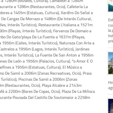
bum a 1280m (Museos, Cultura), Camaleón a 1284m
taurante a 1286m (Restaurantes, Ocio), Cafetería La
dores a 1405m (Estatuas, Cultura), Xardíns Do Señal a
ja De Cangas De Morrazo a 1486m (De Interés Cultural,
Es
les, Interés Turístico), Restaurante L'italiana a 1521m
cua
la 
90m (Playas, Interés Turístico), Fervenza De Domaio a
hot
Tombo Do Gato/playa De La Fuente a 1637m (Playas,
pri
a 1956m (Calles, Interés Turístico), Natureza Con Arte a
astrelos a 1956m (Lagos, Interés Turístico), Jardines
nes, Interés Turístico), La Fuente De San Anton a 1956m
ñones De León a 1956m (Palacios, Cultura), "o Amor E O
lfines a 1956m (Estatuas, Cultura), El Músico a
mo De Samil a 2006m (Zonas Recreativas, Ocio), Praia
 Turístico), Piscinas De Samil a 2006m (Zonas
Ho
0m (Restaurantes, Ocio), Playa Alcabre a 2143m
agr
 Café a 2200m (Bares De Copas, Ocio), Plaza De La Miñoca
staurante Pousada Del Castillo De Soutomaior a 2258m