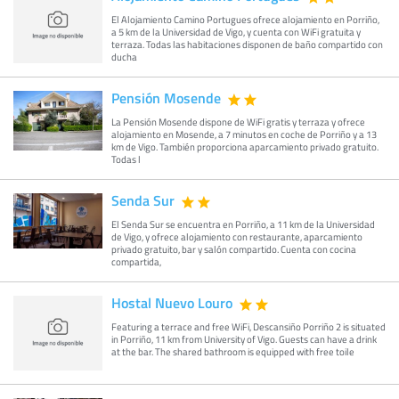
El Alojamiento Camino Portugues ofrece alojamiento en Porriño,
a 5 km de la Universidad de Vigo, y cuenta con WiFi gratuita y
terraza. Todas las habitaciones disponen de baño compartido con
ducha
Pensión Mosende
La Pensión Mosende dispone de WiFi gratis y terraza y ofrece
alojamiento en Mosende, a 7 minutos en coche de Porriño y a 13
km de Vigo. También proporciona aparcamiento privado gratuito.
Todas l
Senda Sur
El Senda Sur se encuentra en Porriño, a 11 km de la Universidad
de Vigo, y ofrece alojamiento con restaurante, aparcamiento
privado gratuito, bar y salón compartido. Cuenta con cocina
compartida,
Hostal Nuevo Louro
Featuring a terrace and free WiFi, Descansiño Porriño 2 is situated
in Porriño, 11 km from University of Vigo. Guests can have a drink
at the bar. The shared bathroom is equipped with free toile