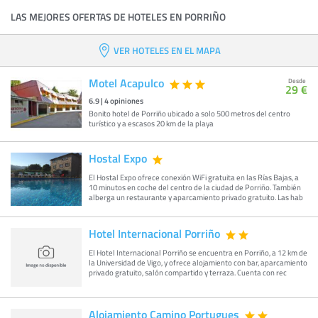
LAS MEJORES OFERTAS DE HOTELES EN PORRIÑO
VER HOTELES EN EL MAPA
Motel Acapulco
Desde
29 €
6.9
|
4
opiniones
Bonito hotel de Porriño ubicado a solo 500 metros del centro
turístico y a escasos 20 km de la playa
Hostal Expo
El Hostal Expo ofrece conexión WiFi gratuita en las Rías Bajas, a
10 minutos en coche del centro de la ciudad de Porriño. También
alberga un restaurante y aparcamiento privado gratuito. Las hab
Hotel Internacional Porriño
El Hotel Internacional Porriño se encuentra en Porriño, a 12 km de
la Universidad de Vigo, y ofrece alojamiento con bar, aparcamiento
privado gratuito, salón compartido y terraza. Cuenta con rec
Alojamiento Camino Portugues