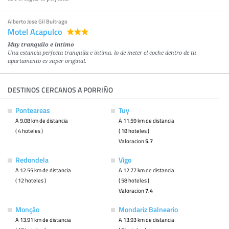
Alberto Jose Gil Buitrago
Motel Acapulco
Muy tranquilo e intimo
Una estancia perfecta tranquila e intima, lo de meter el coche dentro de tu
apartamento es super original.
DESTINOS CERCANOS A PORRIÑO
Ponteareas
Tuy
A 9.08 km de distancia
A 11.59 km de distancia
( 4 hoteles )
( 18 hoteles )
Valoracion
5.7
Redondela
Vigo
A 12.55 km de distancia
A 12.77 km de distancia
( 12 hoteles )
( 58 hoteles )
Valoracion
7.4
Monção
Mondariz Balneario
A 13.91 km de distancia
A 13.93 km de distancia