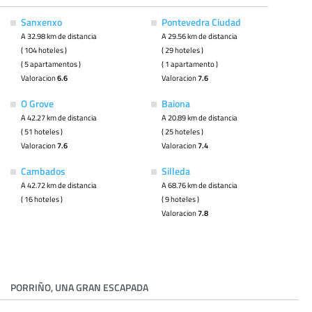
Sanxenxo
Pontevedra Ciudad
A 32.98 km de distancia
A 29.56 km de distancia
( 104 hoteles )
( 29 hoteles )
( 5 apartamentos )
( 1 apartamento )
Valoracion
6.6
Valoracion
7.6
O Grove
Baiona
A 42.27 km de distancia
A 20.89 km de distancia
( 51 hoteles )
( 25 hoteles )
Valoracion
7.6
Valoracion
7.4
Cambados
Silleda
A 42.72 km de distancia
A 68.76 km de distancia
( 16 hoteles )
( 9 hoteles )
Valoracion
7.8
PORRIÑO, UNA GRAN ESCAPADA