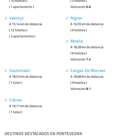
( 10 hoteles )
( 5 hoteles )
( 1 apartamento )
Valoracion
6.6
Valença
Nigran
A 15.14 km de distancia
A 16.55 km de distancia
( 12 hoteles )
( 9 hoteles )
( 2 apartamentos )
Moaña
A 18.28 km de distancia
( 6 hoteles )
Valoracion
7.4
Soutomaior
Cangas De Morrazo
A 18.53 km de distancia
A 18.68 km de distancia
( 1 hotel )
( 9 hoteles )
Valoracion
8.1
Cobres
A 19.71 km de distancia
( 1 hotel )
DESTINOS DESTACADOS EN PONTEVEDRA