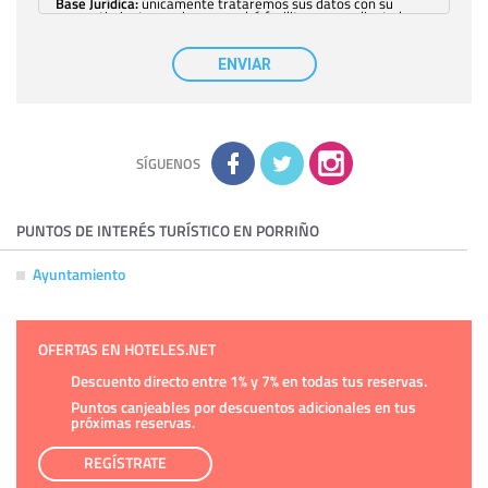
Base Jurídica:
únicamente trataremos sus datos con su
consentimiento previo, que podrá facilitarnos mediante la
casilla correspondiente establecida al efecto.
Destinatarios:
con carácter general, sólo el personal de
nuestra entidad que esté debidamente autorizado podrá
ENVIAR
tener conocimiento de la información que le pedimos. No se
comunicarán datos a terceros.
Derechos:
tiene derecho a saber qué información tenemos
sobre usted, corregirla y eliminarla, tal y como se explica en
la información adicional disponible en nuestra página web.
Información complementaria:
Puede consultar la información
adicional y detallada sobre cómo tratamos sus datos en la
política de privacidad
SÍGUENOS
PUNTOS DE INTERÉS TURÍSTICO EN PORRIÑO
Ayuntamiento
OFERTAS EN HOTELES.NET
Descuento directo entre 1% y 7% en todas tus reservas.
Puntos canjeables por descuentos adicionales en tus
próximas reservas.
REGÍSTRATE