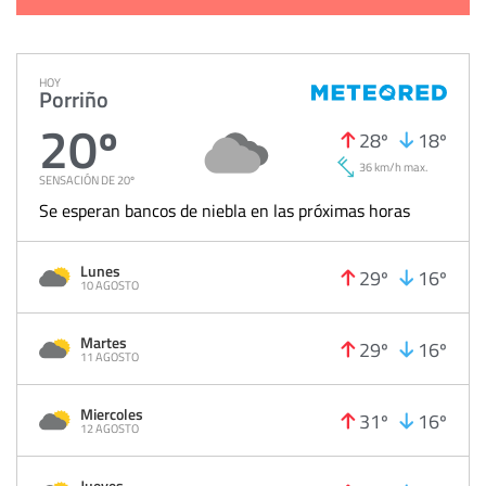
HOY
Porriño
20º
28º
18º
36 km/h max.
SENSACIÓN DE 20º
Se esperan bancos de niebla en las próximas horas
Lunes
29º
16º
10 AGOSTO
Martes
29º
16º
11 AGOSTO
Miercoles
31º
16º
12 AGOSTO
Jueves