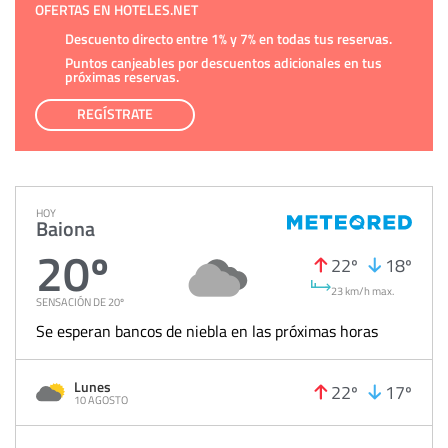
OFERTAS EN HOTELES.NET
Descuento directo entre 1% y 7% en todas tus reservas.
Puntos canjeables por descuentos adicionales en tus
próximas reservas.
REGÍSTRATE
HOY
Baiona
20º
22º
18º
23 km/h max.
SENSACIÓN DE 20º
Se esperan bancos de niebla en las próximas horas
Lunes
22º
17º
10 AGOSTO