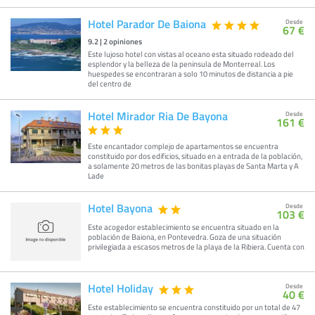
Hotel Parador De Baiona
Desde
67 €
9.2
|
2
opiniones
Este lujoso hotel con vistas al oceano esta situado rodeado del
esplendor y la belleza de la peninsula de Monterreal. Los
huespedes se encontraran a solo 10 minutos de distancia a pie
del centro de
Hotel Mirador Ria De Bayona
Desde
161 €
Este encantador complejo de apartamentos se encuentra
constituido por dos edificios, situado en a entrada de la población,
a solamente 20 metros de las bonitas playas de Santa Marta y A
Lade
Hotel Bayona
Desde
103 €
Este acogedor establecimiento se encuentra situado en la
población de Baiona, en Pontevedra. Goza de una situación
privilegiada a escasos metros de la playa de la Ribiera. Cuenta con
Hotel Holiday
Desde
40 €
Este establecimiento se encuentra constituido por un total de 47