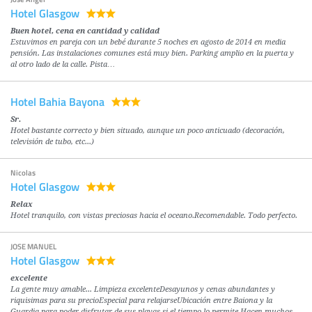
Hotel Glasgow
Buen hotel, cena en cantidad y calidad
Estuvimos en pareja con un bebé durante 5 noches en agosto de 2014 en media
pensión. Las instalaciones comunes está muy bien. Parking amplio en la puerta y
al otro lado de la calle. Pista…
Hotel Bahia Bayona
Sr.
Hotel bastante correcto y bien situado, aunque un poco anticuado (decoración,
televisión de tubo, etc...)
Nicolas
Hotel Glasgow
Relax
Hotel tranquilo, con vistas preciosas hacia el oceano.Recomendable. Todo perfecto.
JOSE MANUEL
Hotel Glasgow
excelente
La gente muy amable... Limpieza excelenteDesayunos y cenas abundantes y
riquisimas para su precioEspecial para relajarseUbicación entre Baiona y la
Guardia para poder disfrutar de sus playas si el tiempo lo permite.Hacen muchos