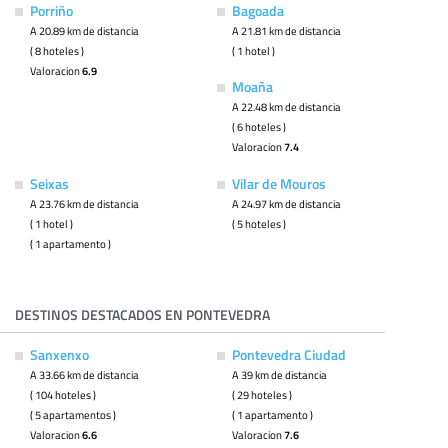
Porriño
Bagoada
A 20.89 km de distancia
A 21.81 km de distancia
( 8 hoteles )
( 1 hotel )
Valoracion
6.9
Moaña
A 22.48 km de distancia
( 6 hoteles )
Valoracion
7.4
Seixas
Vilar de Mouros
A 23.76 km de distancia
A 24.97 km de distancia
( 1 hotel )
( 5 hoteles )
( 1 apartamento )
DESTINOS DESTACADOS EN PONTEVEDRA
Sanxenxo
Pontevedra Ciudad
A 33.66 km de distancia
A 39 km de distancia
( 104 hoteles )
( 29 hoteles )
( 5 apartamentos )
( 1 apartamento )
Valoracion
6.6
Valoracion
7.6