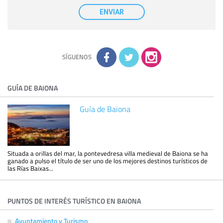
Destinatarios:
con carácter general, sólo el personal de
nuestra entidad que esté debidamente autorizado podrá
ENVIAR
tener conocimiento de la información que le pedimos. No se
comunicarán datos a terceros.
Derechos:
tiene derecho a saber qué información tenemos
sobre usted, corregirla y eliminarla, tal y como se explica en
la información adicional disponible en nuestra página web.
Información complementaria:
Puede consultar la información
adicional y detallada sobre cómo tratamos sus datos en la
política de privacidad
SÍGUENOS
GUÍA DE BAIONA
Guía de Baiona
Situada a orillas del mar, la pontevedresa villa medieval de Baiona se ha
ganado a pulso el título de ser uno de los mejores destinos turísticos de
las Rías Baixas...
PUNTOS DE INTERÉS TURÍSTICO EN BAIONA
Ayuntamiento y Turismo