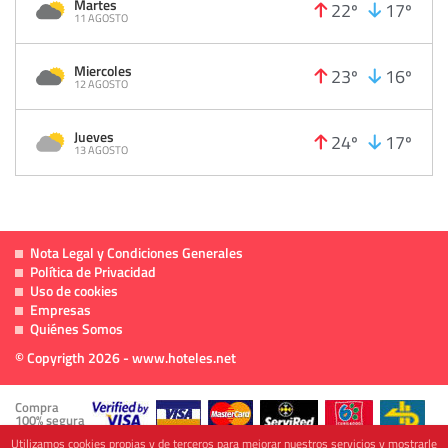
Martes
22º
17º
11 AGOSTO
Miercoles
23º
16º
12 AGOSTO
Jueves
24º
17º
13 AGOSTO
Nota Legal y Condiciones Generales
Política de Privacidad
Uso de cookies
Empresas
Quiénes Somos
© Copyrigth 2026 - www.hoteles.net
Compra
100% segura
Utilizamos cookies propias y de terceros para mejorar nuestros servicios y mostrarle