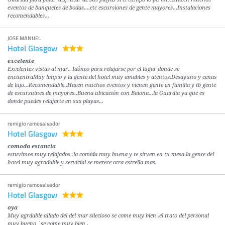
eventos de banquetes de bodas....etc escursiones de gente mayores...Instalaciones
recomendables...
JOSE MANUEL
Hotel Glasgow
excelente
Excelentes vistas al mar.. Idóneo para relajarse por el lugar donde se
encuentraMuy limpio y la gente del hotel muy amables y atentos.Desayuno y cenas
de lujo...Recomendable..Hacen muchos eventos y vienen gente en familia y tb gente
de escursuines de mayores..Buena ubicación con Baiona...la Guardia ya que es
donde puedes relajarte en sus playas...
remigio ramosalvador
Hotel Glasgow
comoda estancia
estuvimos muy relajados ,la comida muy buena y te sirven en tu mesa la gente del
hotel muy agradable y servicial se merece otra estrella mas.
remigio ramosalvador
Hotel Glasgow
oya
Muy agrdable allado del del mar silecioso se come muy bien ,el trato del personal
muy bueno ´se come muy bien .