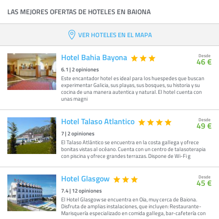
LAS MEJORES OFERTAS DE HOTELES EN BAIONA
VER HOTELES EN EL MAPA
Hotel Bahia Bayona
Desde
46 €
6.1
|
2
opiniones
Este encantador hotel es ideal para los huespedes que buscan
experimentar Galicia, sus playas, sus bosques, su historia y su
cocina de una manera autentica y natural. El hotel cuenta con
unas magni
Hotel Talaso Atlantico
Desde
49 €
7
|
2
opiniones
El Talaso Atlántico se encuentra en la costa gallega y ofrece
bonitas vistas al océano. Cuenta con un centro de talasoterapia
con piscina y ofrece grandes terrazas. Dispone de Wi-Fi g
Hotel Glasgow
Desde
45 €
7.4
|
12
opiniones
El Hotel Glasgow se encuentra en Oia, muy cerca de Baiona.
Disfruta de amplias instalaciones, que incluyen: Restaurante-
Marisquería especializado en comida gallega, bar-cafetería con