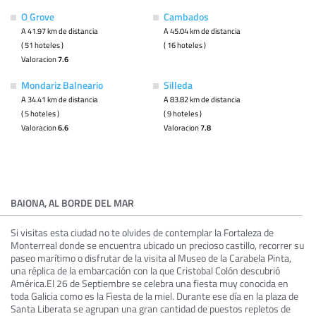
O Grove
Cambados
A 41.97 km de distancia
A 45.04 km de distancia
( 51 hoteles )
( 16 hoteles )
Valoracion
7.6
Mondariz Balneario
Silleda
A 34.41 km de distancia
A 83.82 km de distancia
( 5 hoteles )
( 9 hoteles )
Valoracion
6.6
Valoracion
7.8
BAIONA, AL BORDE DEL MAR
Si visitas esta ciudad no te olvides de contemplar la Fortaleza de
Monterreal donde se encuentra ubicado un precioso castillo, recorrer su
paseo marítimo o disfrutar de la visita al Museo de la Carabela Pinta,
una réplica de la embarcación con la que Cristobal Colón descubrió
América.El 26 de Septiembre se celebra una fiesta muy conocida en
toda Galicia como es la Fiesta de la miel. Durante ese día en la plaza de
Santa Liberata se agrupan una gran cantidad de puestos repletos de