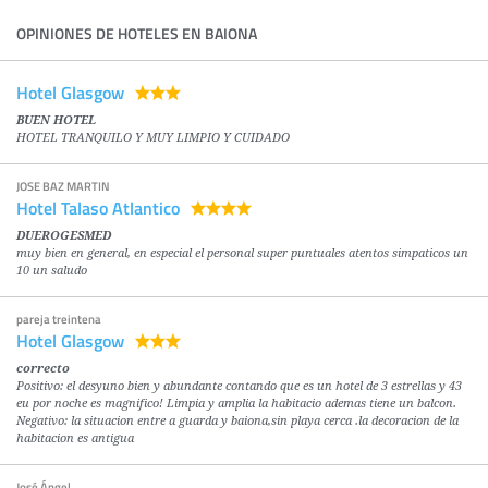
OPINIONES DE HOTELES EN BAIONA
Hotel Glasgow
BUEN HOTEL
HOTEL TRANQUILO Y MUY LIMPIO Y CUIDADO
JOSE BAZ MARTIN
Hotel Talaso Atlantico
DUEROGESMED
muy bien en general, en especial el personal super puntuales atentos simpaticos un
10 un saludo
pareja treintena
Hotel Glasgow
correcto
Positivo: el desyuno bien y abundante contando que es un hotel de 3 estrellas y 43
eu por noche es magnifico! Limpia y amplia la habitacio ademas tiene un balcon.
Negativo: la situacion entre a guarda y baiona,sin playa cerca .la decoracion de la
habitacion es antigua
José Ángel