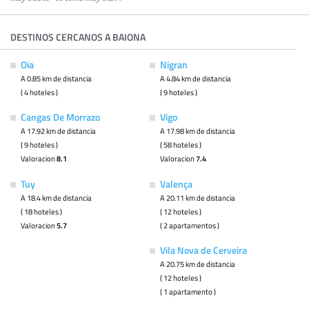
DESTINOS CERCANOS A BAIONA
Oia
Nigran
A 0.85 km de distancia
A 4.84 km de distancia
( 4 hoteles )
( 9 hoteles )
Cangas De Morrazo
Vigo
A 17.92 km de distancia
A 17.98 km de distancia
( 9 hoteles )
( 58 hoteles )
Valoracion
8.1
Valoracion
7.4
Tuy
Valença
A 18.4 km de distancia
A 20.11 km de distancia
( 18 hoteles )
( 12 hoteles )
Valoracion
5.7
( 2 apartamentos )
Vila Nova de Cerveira
A 20.75 km de distancia
( 12 hoteles )
( 1 apartamento )