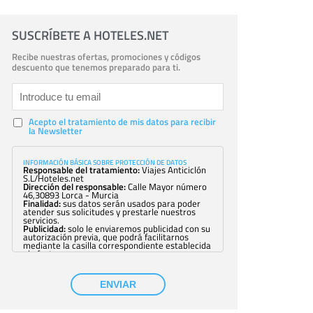
SUSCRÍBETE A HOTELES.NET
Recibe nuestras ofertas, promociones y códigos
descuento que tenemos preparado para ti.
Acepto el tratamiento de mis datos para recibir
la Newsletter
INFORMACIÓN BÁSICA SOBRE PROTECCIÓN DE DATOS
Responsable del tratamiento:
Viajes Anticiclón
S.L/Hoteles.net
Dirección del responsable:
Calle Mayor número
46,30893 Lorca - Murcia
Finalidad:
sus datos serán usados para poder
atender sus solicitudes y prestarle nuestros
servicios.
Publicidad:
solo le enviaremos publicidad con su
autorización previa, que podrá facilitarnos
mediante la casilla correspondiente establecida
al efecto.
Base Jurídica:
únicamente trataremos sus datos
con su consentimiento previo, que podrá
facilitarnos mediante la casilla correspondiente
ENVIAR
establecida al efecto.
Destinatarios:
con carácter general, sólo el
personal de nuestra entidad que esté
debidamente autorizado podrá tener