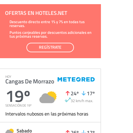
OFERTAS EN HOTELES.NET
Descuento directo entre 1% y 7% en todas tus
reservas.
Puntos canjeables por descuentos adicionales en
tus próximas reservas.
REGÍSTRATE
HOY
Cangas De Morrazo
19º
24º
17º
32 km/h max.
SENSACIÓN DE 19º
Intervalos nubosos en las próximas horas
Sabado
26º
17º