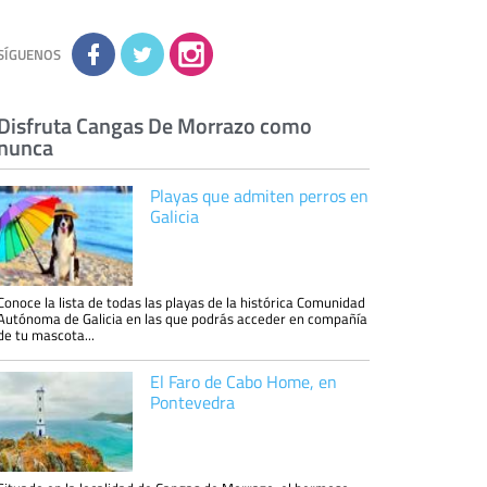
conocimiento de la información que le pedimos.
No se comunicarán datos a terceros.
Derechos:
tiene derecho a saber qué
información tenemos sobre usted, corregirla y
SÍGUENOS
eliminarla, tal y como se explica en la
información adicional disponible en nuestra
página web.
Información complementaria:
Puede consultar
la información adicional y detallada sobre cómo
Disfruta Cangas De Morrazo como
tratamos sus datos en la
política de privacidad
nunca
Playas que admiten perros en
Galicia
Conoce la lista de todas las playas de la histórica Comunidad
Autónoma de Galicia en las que podrás acceder en compañía
de tu mascota...
El Faro de Cabo Home, en
Pontevedra