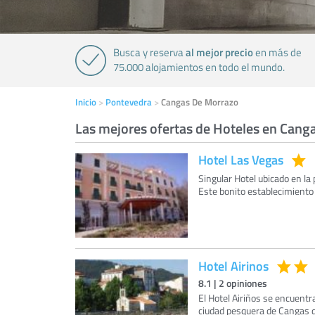
al mejor precio
Busca y reserva
en más de
75.000 alojamientos en todo el mundo.
Inicio
Pontevedra
Cangas De Morrazo
Las mejores ofertas de Hoteles en Cang
Hotel Las Vegas
Singular Hotel ubicado en la
Este bonito establecimiento
Hotel Airinos
8.1
|
2
opiniones
El Hotel Airiños se encuentra
ciudad pesquera de Cangas d