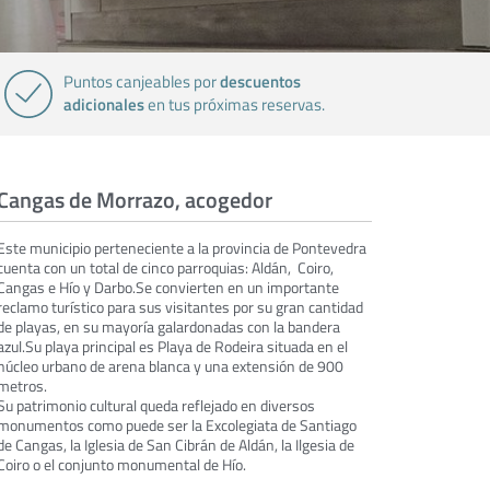
descuentos
Puntos canjeables por
adicionales
en tus próximas reservas.
Cangas de Morrazo, acogedor
Este municipio perteneciente a la provincia de Pontevedra
cuenta con un total de cinco parroquias: Aldán, Coiro,
Cangas e Hío y Darbo.Se convierten en un importante
reclamo turístico para sus visitantes por su gran cantidad
de playas, en su mayoría galardonadas con la bandera
azul.Su playa principal es Playa de Rodeira situada en el
núcleo urbano de arena blanca y una extensión de 900
metros.
Su patrimonio cultural queda reflejado en diversos
monumentos como puede ser la Excolegiata de Santiago
de Cangas, la Iglesia de San Cibrán de Aldán, la Ilgesia de
Coiro o el conjunto monumental de Hío.