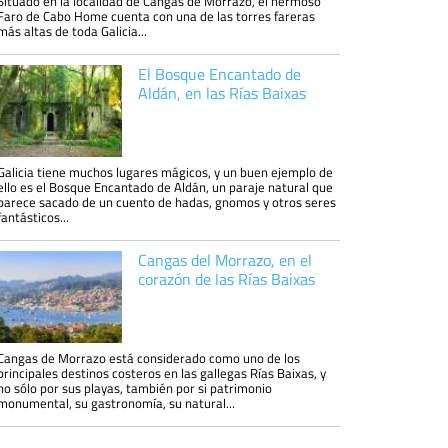
Situado en la localidad de Cangas de Morrazo, el hermoso
Faro de Cabo Home cuenta con una de las torres fareras
más altas de toda Galicia...
El Bosque Encantado de
Aldán, en las Rías Baixas
Galicia tiene muchos lugares mágicos, y un buen ejemplo de
ello es el Bosque Encantado de Aldán, un paraje natural que
parece sacado de un cuento de hadas, gnomos y otros seres
fantásticos...
Cangas del Morrazo, en el
corazón de las Rías Baixas
Cangas de Morrazo está considerado como uno de los
principales destinos costeros en las gallegas Rías Baixas, y
no sólo por sus playas, también por si patrimonio
monumental, su gastronomía, su natural...