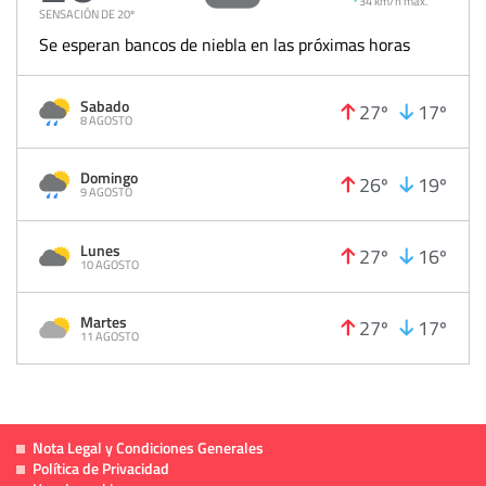
34 km/h max.
SENSACIÓN DE 20º
Se esperan bancos de niebla en las próximas horas
Sabado
27º
17º
8 AGOSTO
Domingo
26º
19º
9 AGOSTO
Lunes
27º
16º
10 AGOSTO
Martes
27º
17º
11 AGOSTO
Nota Legal y Condiciones Generales
Política de Privacidad