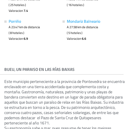
( 25 hoteles )
( 16 hoteles )
Valoracion
7.4
Porriño
Mondariz Balneario
A 23.47 km de distancia
A 27.58 km de distancia
( 8 hoteles )
( 5 hoteles )
Valoracion
6.9
Valoracion
6.6
BUEU, UN PARAISO EN LAS RÍAS BAIXAS
Este municipio perteneciente a la provincia de Pontevedra se encuentra
enclavado en una tierra accidentada que complementa costa y
montaña. Gastronomía, naturaleza, patrimonio y unas playas de
bandera convierten este destino en un lugar de parada obligatoria para
aquellos que buscan un paraíso de relax en las Rías Baixas. Su industria
se estructura en torno a la pesca. De su patrimonio arquitectónico,
conserva cuatro pazos, casas señoriales solariegas, de entre las que
podemos destacar el Pazo de Santa Cruz de Quitapesares
perteneciente al año 1671.
Su gastronomía sabe a mar, pues presume de tener los mejores