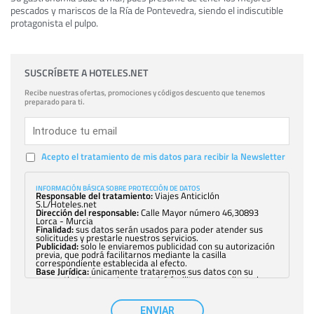
pescados y mariscos de la Ría de Pontevedra, siendo el indiscutible
protagonista el pulpo.
SUSCRÍBETE A HOTELES.NET
Recibe nuestras ofertas, promociones y códigos descuento que tenemos
preparado para ti.
Acepto el tratamiento de mis datos para recibir la Newsletter
INFORMACIÓN BÁSICA SOBRE PROTECCIÓN DE DATOS
Responsable del tratamiento:
Viajes Anticiclón
S.L/Hoteles.net
Dirección del responsable:
Calle Mayor número 46,30893
Lorca - Murcia
Finalidad:
sus datos serán usados para poder atender sus
solicitudes y prestarle nuestros servicios.
Publicidad:
solo le enviaremos publicidad con su autorización
previa, que podrá facilitarnos mediante la casilla
correspondiente establecida al efecto.
Base Jurídica:
únicamente trataremos sus datos con su
consentimiento previo, que podrá facilitarnos mediante la
casilla correspondiente establecida al efecto.
Destinatarios:
con carácter general, sólo el personal de
nuestra entidad que esté debidamente autorizado podrá
ENVIAR
tener conocimiento de la información que le pedimos. No se