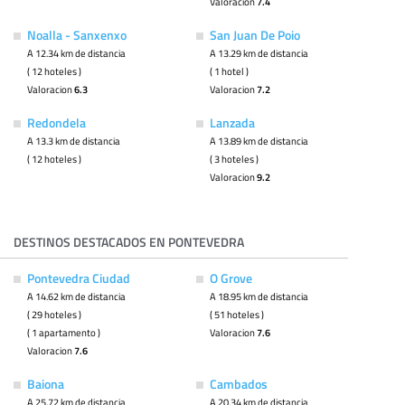
Valoracion
7.4
Noalla - Sanxenxo
San Juan De Poio
A 12.34 km de distancia
A 13.29 km de distancia
( 12 hoteles )
( 1 hotel )
Valoracion
6.3
Valoracion
7.2
Redondela
Lanzada
A 13.3 km de distancia
A 13.89 km de distancia
( 12 hoteles )
( 3 hoteles )
Valoracion
9.2
DESTINOS DESTACADOS EN PONTEVEDRA
Pontevedra Ciudad
O Grove
A 14.62 km de distancia
A 18.95 km de distancia
( 29 hoteles )
( 51 hoteles )
( 1 apartamento )
Valoracion
7.6
Valoracion
7.6
Baiona
Cambados
A 25.72 km de distancia
A 20.34 km de distancia