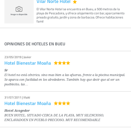
Vilar Norte Hotel
El Vilar Norte Hotel se encuentra en Bueu, a 500 metros de la
playa de Pescadoira, y ofrece alojamiento con bar, aparcamiento
privado gratuito, jardín y zona de barbacoa. Ofrece habitaciones
famil
OPINIONES DE HOTELES EN BUEU
23/05/2019 | Javier
Hotel Bienestar Moaña
Sr
El hotel no está céntrico, sino mas bien a las afueras, frente a la piscina municipal.
Se aparca con facilidad en los alrededores. También hay que decir que al ser un
pueblecito, las…
31/07/2011 | Iñaki
Hotel Bienestar Moaña
Hotel Acogedor
BUEN HOTEL, SITUADO CERCA DE LA PLAYA, MUY SILENCIOSO,
ENCLAVADOEN EN PUEBLO PRECIOSO, MUY RECOMENDABLE