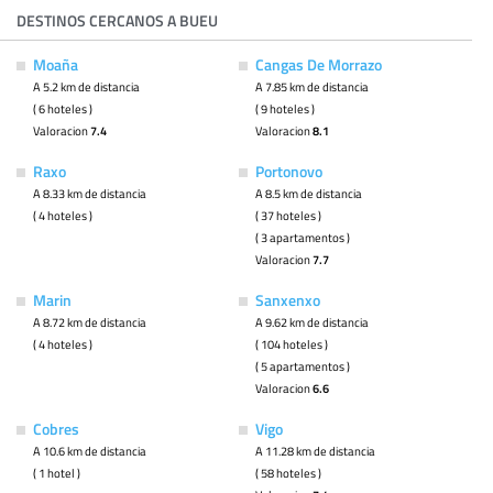
DESTINOS CERCANOS A BUEU
Moaña
Cangas De Morrazo
A 5.2 km de distancia
A 7.85 km de distancia
( 6 hoteles )
( 9 hoteles )
Valoracion
7.4
Valoracion
8.1
Raxo
Portonovo
A 8.33 km de distancia
A 8.5 km de distancia
( 4 hoteles )
( 37 hoteles )
( 3 apartamentos )
Valoracion
7.7
Marin
Sanxenxo
A 8.72 km de distancia
A 9.62 km de distancia
( 4 hoteles )
( 104 hoteles )
( 5 apartamentos )
Valoracion
6.6
Cobres
Vigo
A 10.6 km de distancia
A 11.28 km de distancia
( 1 hotel )
( 58 hoteles )