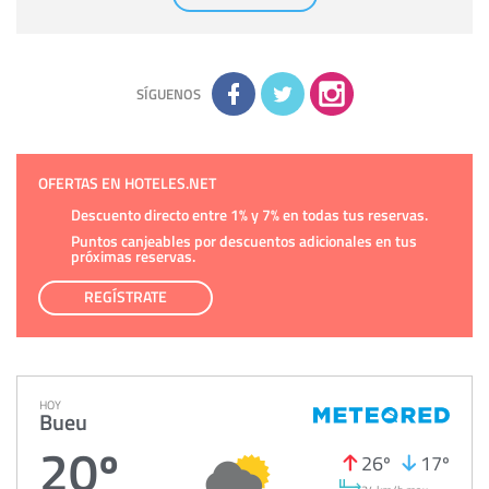
comunicarán datos a terceros.
Derechos:
tiene derecho a saber qué información tenemos
sobre usted, corregirla y eliminarla, tal y como se explica en
la información adicional disponible en nuestra página web.
Información complementaria:
Puede consultar la información
adicional y detallada sobre cómo tratamos sus datos en la
política de privacidad
SÍGUENOS
OFERTAS EN HOTELES.NET
Descuento directo entre 1% y 7% en todas tus reservas.
Puntos canjeables por descuentos adicionales en tus
próximas reservas.
REGÍSTRATE
HOY
Bueu
20º
26º
17º