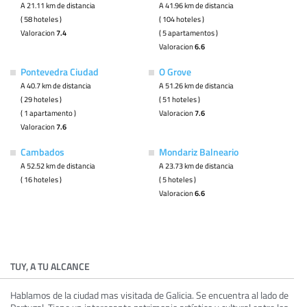
A 21.11 km de distancia
A 41.96 km de distancia
( 58 hoteles )
( 104 hoteles )
Valoracion
7.4
( 5 apartamentos )
Valoracion
6.6
Pontevedra Ciudad
O Grove
A 40.7 km de distancia
A 51.26 km de distancia
( 29 hoteles )
( 51 hoteles )
( 1 apartamento )
Valoracion
7.6
Valoracion
7.6
Cambados
Mondariz Balneario
A 52.52 km de distancia
A 23.73 km de distancia
( 16 hoteles )
( 5 hoteles )
Valoracion
6.6
TUY, A TU ALCANCE
Hablamos de la ciudad mas visitada de Galicia. Se encuentra al lado de