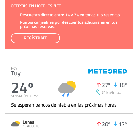
OFERTAS EN HOTELES.NET
Descuento directo entre 1% y 7% en todas tus reservas.
Puntos canjeables por descuentos adicionales en tus
próximas reservas.
REGÍSTRATE
HOY
Tuy
24º
27º
18º
31 km/h max.
SENSACIÓN DE 25º
Se esperan bancos de niebla en las próximas horas
Lunes
28º
17º
10 AGOSTO