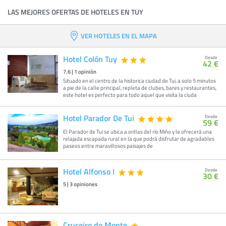
LAS MEJORES OFERTAS DE HOTELES EN TUY
VER HOTELES EN EL MAPA
Hotel Colón Tuy
Desde
42 €
7.6
|
1
opinión
Situado en el centro de la historica ciudad de Tui, a solo 5 minutos
a pie de la calle principal, repleta de clubes, bares y restaurantes,
este hotel es perfecto para todo aquel que visita la ciuda
Hotel Parador De Tui
Desde
59 €
El Parador de Tui se ubica a orillas del río Miño y le ofrecerá una
relajada escapada rural en la que podrá disfrutar de agradables
paseos entre maravillosos paisajes de
Hotel Alfonso I
Desde
30 €
5
|
3
opiniones
Cruceiro do Monte