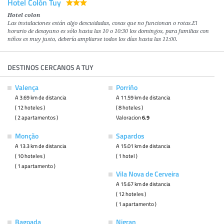
Hotel Colón Tuy
Hotel colon
Las instalaciones están algo descuidadas, cosas que no funcionan o rotas.El
horario de desayuno es sólo hasta las 10 o 10:30 los domingos, para familias con
niños es muy justo, debería ampliarse todos los días hasta las 11:00.
DESTINOS CERCANOS A TUY
Valença
Porriño
A 3.69 km de distancia
A 11.59 km de distancia
( 12 hoteles )
( 8 hoteles )
( 2 apartamentos )
Valoracion
6.9
Monção
Sapardos
A 13.3 km de distancia
A 15.01 km de distancia
( 10 hoteles )
( 1 hotel )
( 1 apartamento )
Vila Nova de Cerveira
A 15.67 km de distancia
( 12 hoteles )
( 1 apartamento )
Bagoada
Nigran