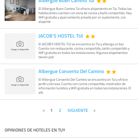
Albergue Buen Camino Tui
El Albergue Buen Camino Tui ofrece alojamiento en Tui. Todas las
habitaciones cuentan con zona de cocina y baño compartido. Hay
WiFi gratuita y aparcamiento privado por un suplemento. Los
alojamie
JACOB'S HOSTEL TUI
El JACOB'S HOSTEL TUI se encuentra en Tui y alberga un bar.
Cuenta con restaurante, cocina compartida, salón compartido y
WiFi gratuita en todas las instalaciones. Algunos alojamientos
tienen pati
Albergue Convento Del Camino
El Albergue Convento Del Camino se encuentra en Tui y ofrece
jardín y terraza. Cuenta con cocina compartida, mostrador de
información turística y WiFi gratuita en todas las instalaciones. El
alb
1
2
SIGUIENTE
OPINIONES DE HOTELES EN TUY