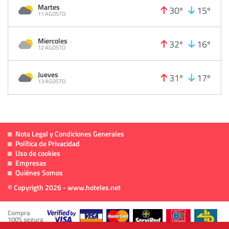
Martes
30º
15º
11 AGOSTO
Miercoles
32º
16º
12 AGOSTO
Jueves
31º
17º
13 AGOSTO
Nota Legal y Condiciones Generales
Política de Privacidad
Uso de cookies
Empresas
Quiénes Somos
© Copyrigth 2026 - www.hoteles.net
Compra
100% segura