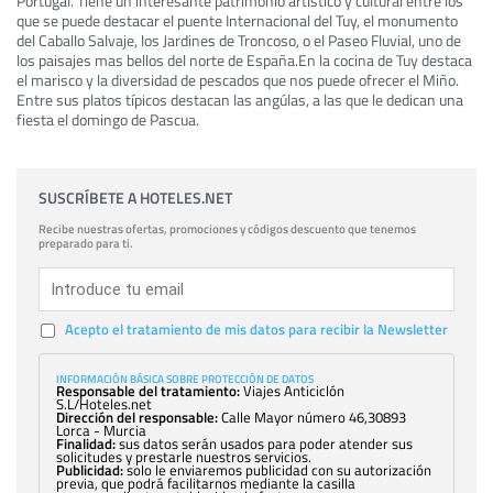
Portugal. Tiene un interesante patrimonio artístico y cultural entre los
que se puede destacar el puente Internacional del Tuy, el monumento
del Caballo Salvaje, los Jardines de Troncoso, o el Paseo Fluvial, uno de
los paisajes mas bellos del norte de España.En la cocina de Tuy destaca
el marisco y la diversidad de pescados que nos puede ofrecer el Miño.
Entre sus platos típicos destacan las angúlas, a las que le dedican una
fiesta el domingo de Pascua.
SUSCRÍBETE A HOTELES.NET
Recibe nuestras ofertas, promociones y códigos descuento que tenemos
preparado para ti.
Acepto el tratamiento de mis datos para recibir la Newsletter
INFORMACIÓN BÁSICA SOBRE PROTECCIÓN DE DATOS
Responsable del tratamiento:
Viajes Anticiclón
S.L/Hoteles.net
Dirección del responsable:
Calle Mayor número 46,30893
Lorca - Murcia
Finalidad:
sus datos serán usados para poder atender sus
solicitudes y prestarle nuestros servicios.
Publicidad:
solo le enviaremos publicidad con su autorización
previa, que podrá facilitarnos mediante la casilla