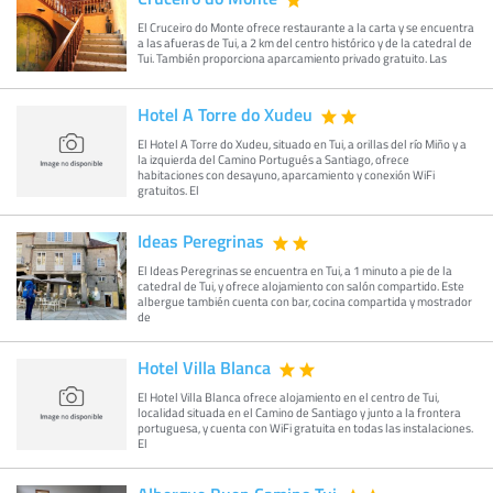
El Cruceiro do Monte ofrece restaurante a la carta y se encuentra
a las afueras de Tui, a 2 km del centro histórico y de la catedral de
Tui. También proporciona aparcamiento privado gratuito. Las
Hotel A Torre do Xudeu
El Hotel A Torre do Xudeu, situado en Tui, a orillas del río Miño y a
la izquierda del Camino Portugués a Santiago, ofrece
habitaciones con desayuno, aparcamiento y conexión WiFi
gratuitos. El
Ideas Peregrinas
El Ideas Peregrinas se encuentra en Tui, a 1 minuto a pie de la
catedral de Tui, y ofrece alojamiento con salón compartido. Este
albergue también cuenta con bar, cocina compartida y mostrador
de
Hotel Villa Blanca
El Hotel Villa Blanca ofrece alojamiento en el centro de Tui,
localidad situada en el Camino de Santiago y junto a la frontera
portuguesa, y cuenta con WiFi gratuita en todas las instalaciones.
El