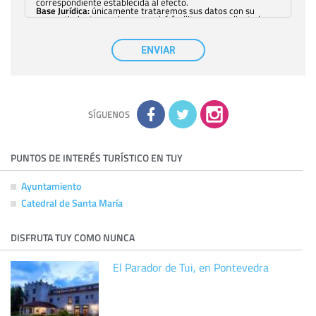
correspondiente establecida al efecto.
Base Jurídica:
únicamente trataremos sus datos con su
consentimiento previo, que podrá facilitarnos mediante la
casilla correspondiente establecida al efecto.
Destinatarios:
con carácter general, sólo el personal de
nuestra entidad que esté debidamente autorizado podrá
ENVIAR
tener conocimiento de la información que le pedimos. No se
comunicarán datos a terceros.
Derechos:
tiene derecho a saber qué información tenemos
sobre usted, corregirla y eliminarla, tal y como se explica en
la información adicional disponible en nuestra página web.
Información complementaria:
Puede consultar la información
adicional y detallada sobre cómo tratamos sus datos en la
política de privacidad
SÍGUENOS
PUNTOS DE INTERÉS TURÍSTICO EN TUY
Ayuntamiento
Catedral de Santa María
DISFRUTA TUY COMO NUNCA
El Parador de Tui, en Pontevedra