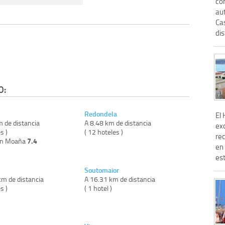
cor
au
Ca
dis
O:
Redondela
El 
m de distancia
A 8.48 km de distancia
ex
s )
( 12 hoteles )
re
7.4
on Moaña
en 
est
Soutomaior
km de distancia
A 16.31 km de distancia
s )
( 1 hotel )