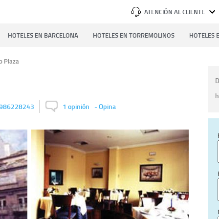
ATENCIÓN AL CLIENTE
HOTELES EN BARCELONA
HOTELES EN TORREMOLINOS
HOTELES E
o Plaza
D
h
986228243
1 opinión
-
Opina