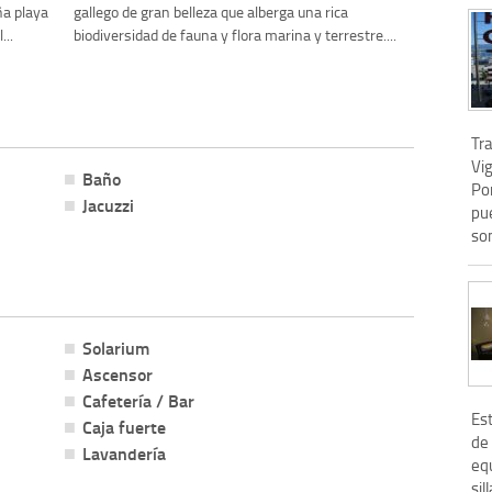
ña playa
gallego de gran belleza que alberga una rica
...
biodiversidad de fauna y flora marina y terrestre....
Tra
Vig
Baño
Po
Jacuzzi
pu
son
Solarium
Ascensor
Cafetería / Bar
Es
Caja fuerte
de
Lavandería
equ
sil