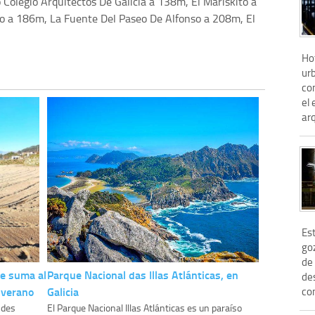
o Colegio Arquitectos De Galicia a 138m, El Mariskito a
o a 186m, La Fuente Del Paseo De Alfonso a 208m, El
Ho
urb
co
el
arq
Es
goz
de
se suma al
Parque Nacional das Illas Atlánticas, en
des
 verano
Galicia
con
ndes
El Parque Nacional Illas Atlánticas es un paraíso