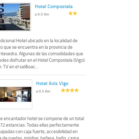
Hotel Compostela
a 0.5 Km
dicional Hotel ubicado en la localidad de
o que se encuentra en la provincia de
ntevedra. Algunas de las comodidades que
edes disfrutar en el Hotel Compostela (Vigo)
: TV en el sal&oac...
Hotel Axis Vigo
a 0.5 Km
te encantador hotel se compone de un total
 72 estancias. Todas ellas perfectamente
ipadas con caja fuerte, accesibilidad en
la de ruedas, minibar, bañera, baño, cama