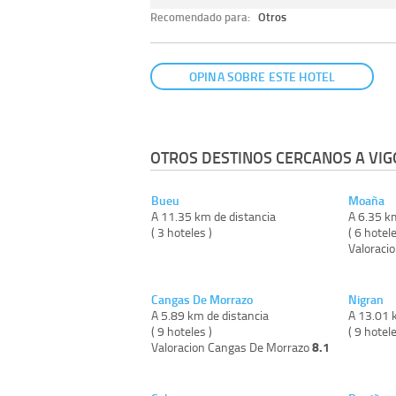
Recomendado para:
Otros
OPINA SOBRE ESTE HOTEL
OTROS DESTINOS CERCANOS A VIG
Bueu
Moaña
A 11.35 km de distancia
A 6.35 k
( 3 hoteles )
( 6 hotele
Valoraci
Cangas De Morrazo
Nigran
A 5.89 km de distancia
A 13.01 
( 9 hoteles )
( 9 hotele
8.1
Valoracion Cangas De Morrazo