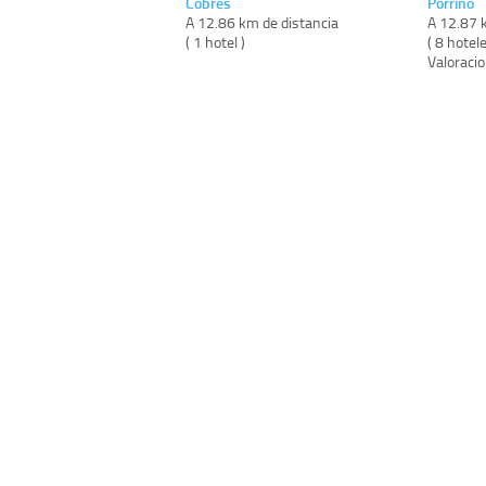
Cobres
Porriño
A 12.86 km de distancia
A 12.87 
( 1 hotel )
( 8 hotele
Valoraci