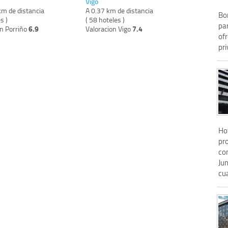
Vigo
km de distancia
A 0.37 km de distancia
Bo
s )
( 58 hoteles )
par
6.9
7.4
on Porriño
Valoracion Vigo
ofr
pri
Hot
pr
co
Jun
cua