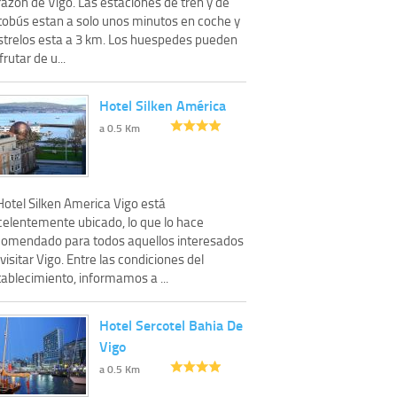
azon de Vigo. Las estaciones de tren y de
tobús estan a solo unos minutos en coche y
strelos esta a 3 km. Los huespedes pueden
frutar de u...
Hotel Silken América
a 0.5 Km
Hotel Silken America Vigo está
celentemente ubicado, lo que lo hace
comendado para todos aquellos interesados
visitar Vigo. Entre las condiciones del
ablecimiento, informamos a ...
Hotel Sercotel Bahia De
Vigo
a 0.5 Km