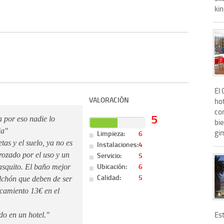
kin
El
VALORACIÓN
hot
con
5
 por eso nadie lo
bie
ia"
gim
Limpieza:
6
tas y el suelo, ya no es
Instalaciones:
4
Servicio:
5
trozado por el uso y un
Ubicación:
6
asquito. El baño mejor
Calidad:
5
olchón que deben de ser
rcamiento 13€ en el
Est
o en un hotel."