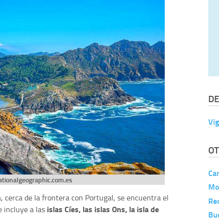
DE
Vi
OT
Ca
nationalgeographic.com.es
Mo
, cerca de la frontera con Portugal, se encuentra el
Re
islas Cíes, las islas Ons, la isla de
e incluye a las
Bu