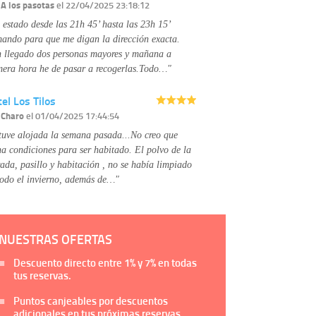
Información complementaria:
Puede consultar
r
A los pasotas
el 22/04/2025 23:18:12
la información adicional y detallada sobre cómo
 estado desde las 21h 45’ hasta las 23h 15’
tratamos sus datos en la
política de privacidad
mando para que me digan la dirección exacta.
 llegado dos personas mayores y mañana a
mera hora he de pasar a recogerlas.Todo…"
el Los Tilos
r
Charo
el 01/04/2025 17:44:54
tuve alojada la semana pasada...No creo que
na condiciones para ser habitado. El polvo de la
rada, pasillo y habitación , no se había limpiado
todo el invierno, además de…"
NUESTRAS OFERTAS
Descuento directo entre
1%
y
7%
en todas
tus reservas.
Puntos canjeables por descuentos
adicionales en tus próximas reservas.