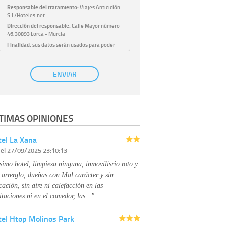
Responsable del tratamiento:
Viajes Anticiclón
S.L/Hoteles.net
Dirección del responsable:
Calle Mayor número
46,30893 Lorca - Murcia
Finalidad:
sus datos serán usados para poder
atender sus solicitudes y prestarle nuestros
servicios.
Publicidad:
solo le enviaremos publicidad con su
ENVIAR
autorización previa, que podrá facilitarnos
mediante la casilla correspondiente
establecida al efecto.
Base Jurídica:
únicamente trataremos sus datos
TIMAS OPINIONES
con su consentimiento previo, que podrá
facilitarnos mediante la casilla correspondiente
establecida al efecto.
el La Xana
Destinatarios:
con carácter general, sólo el
r
el 27/09/2025 23:10:13
personal de nuestra entidad que esté
debidamente autorizado podrá tener
simo hotel, limpieza ninguna, inmovilisrio roto y
conocimiento de la información que le pedimos.
No se comunicarán datos a terceros.
 arrerglo, dueñas con Mal carácter y sin
Derechos:
tiene derecho a saber qué
cación, sin aire ni calefacción en las
información tenemos sobre usted, corregirla y
itaciones ni en el comedor, las…"
eliminarla, tal y como se explica en la
información adicional disponible en nuestra
tel Htop Molinos Park
página web.