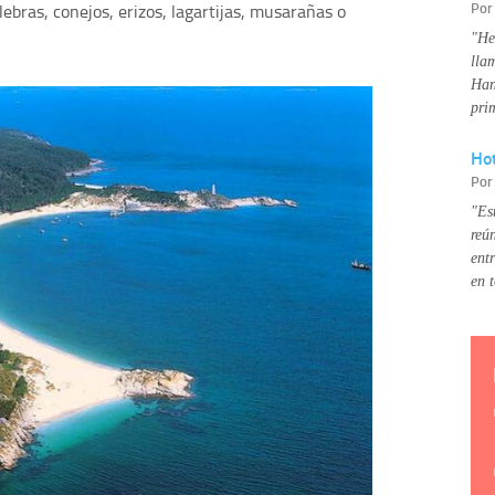
Po
ulebras, conejos, erizos, lagartijas, musarañas o
"He
lla
Han
pri
Hot
Po
"Es
reú
ent
en 