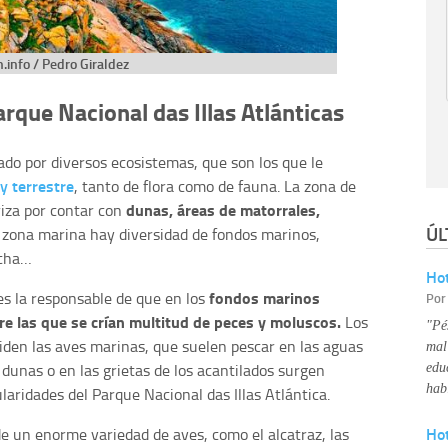
.info / Pedro Giraldez
arque Nacional das Illas Atlánticas
ado por diversos ecosistemas, que son los que le
y terrestre
, tanto de flora como de fauna. La zona de
dunas, áreas de matorrales,
eriza por contar con
ÚL
a zona marina hay diversidad de fondos marinos,
ncha…
Hot
fondos marinos
es la responsable de que en los
Po
re las que se crían multitud de peces y moluscos.
Los
"Pé
niden las aves marinas, que suelen pescar en las aguas
mal
 dunas o en las grietas de los acantilados surgen
edu
hab
laridades del Parque Nacional das Illas Atlántica.
Ho
e un enorme variedad de aves, como el alcatraz, las