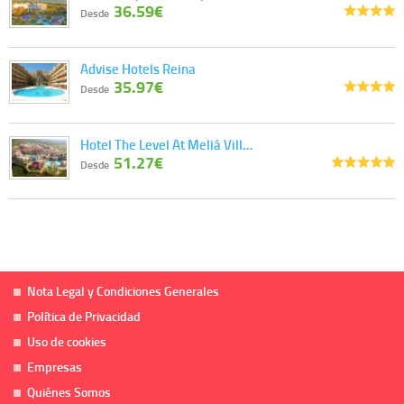
36.59€
Desde
Advise Hotels Reina
35.97€
Desde
Hotel The Level At Meliá Vill…
51.27€
Desde
Nota Legal y Condiciones Generales
Política de Privacidad
Uso de cookies
Empresas
Quiénes Somos