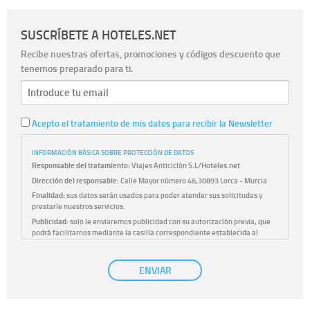
SUSCRÍBETE A HOTELES.NET
Recibe nuestras ofertas, promociones y códigos descuento que
tenemos preparado para ti.
Acepto el tratamiento de mis datos para recibir la Newsletter
INFORMACIÓN BÁSICA SOBRE PROTECCIÓN DE DATOS
Responsable del tratamiento:
Viajes Anticiclón S.L/Hoteles.net
Dirección del responsable:
Calle Mayor número 46,30893 Lorca - Murcia
Finalidad:
sus datos serán usados para poder atender sus solicitudes y
prestarle nuestros servicios.
Publicidad:
solo le enviaremos publicidad con su autorización previa, que
podrá facilitarnos mediante la casilla correspondiente establecida al
efecto.
Base Jurídica:
únicamente trataremos sus datos con su consentimiento
ENVIAR
previo, que podrá facilitarnos mediante la casilla correspondiente
establecida al efecto.
Destinatarios:
con carácter general, sólo el personal de nuestra entidad
que esté debidamente autorizado podrá tener conocimiento de la