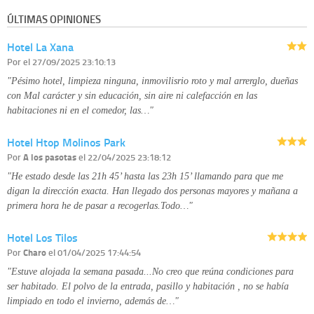
información que le pedimos. No se comunicarán datos a terceros.
ÚLTIMAS OPINIONES
Derechos:
tiene derecho a saber qué información tenemos sobre usted,
corregirla y eliminarla, tal y como se explica en la información adicional
Hotel La Xana
disponible en nuestra página web.
Información complementaria:
Puede consultar la información adicional y
Por
el 27/09/2025 23:10:13
detallada sobre cómo tratamos sus datos en la
política de privacidad
"Pésimo hotel, limpieza ninguna, inmovilisrio roto y mal arrerglo, dueñas
con Mal carácter y sin educación, sin aire ni calefacción en las
habitaciones ni en el comedor, las…"
Hotel Htop Molinos Park
Por
A los pasotas
el 22/04/2025 23:18:12
"He estado desde las 21h 45’ hasta las 23h 15’ llamando para que me
digan la dirección exacta. Han llegado dos personas mayores y mañana a
primera hora he de pasar a recogerlas.Todo…"
Hotel Los Tilos
Por
Charo
el 01/04/2025 17:44:54
"Estuve alojada la semana pasada...No creo que reúna condiciones para
ser habitado. El polvo de la entrada, pasillo y habitación , no se había
limpiado en todo el invierno, además de…"