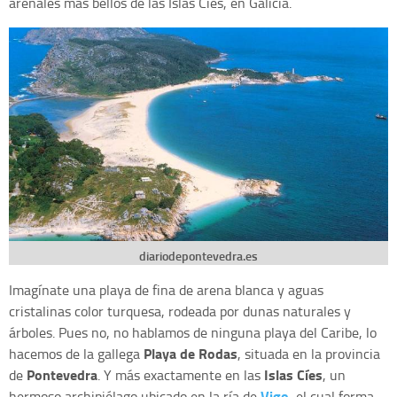
arenales más bellos de las Islas Cíes, en Galicia.
diariodepontevedra.es
Imagínate una playa de fina de arena blanca y aguas
cristalinas color turquesa, rodeada por dunas naturales y
árboles. Pues no, no hablamos de ninguna playa del Caribe, lo
Playa de Rodas
hacemos de la gallega
, situada en la provincia
Pontevedra
Islas Cíes
de
. Y más exactamente en las
, un
Vigo
hermoso archipiélago ubicado en la ría de
, el cual forma