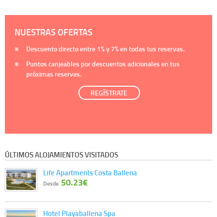
NUESTRAS OFERTAS
Descuento directo entre
1%
y
7%
en todas tus reservas.
Puntos canjeables por descuentos adicionales en tus
próximas reservas.
REGÍSTRATE
ÚLTIMOS ALOJAMIENTOS VISITADOS
Life Apartments Costa Ballena
50.23€
Desde
Hotel Playaballena Spa