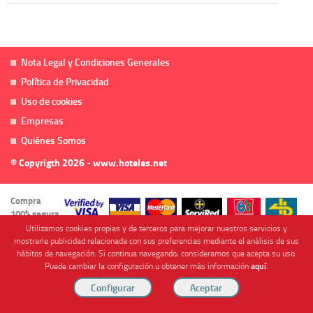
Nota Legal y Condiciones Generales
Política de Privacidad
Uso de cookies
Empresas
Quiénes Somos
© Copyrigth 2026 - www.hoteles.net
Compra
100% segura
Utilizamos cookies propias y de terceros para mejorar nuestros servicios y
mostrarle publicidad relacionada con sus preferencias mediante el análisis de sus
hábitos de navegación. Si continua navegando, consideramos que acepta su uso.
Puede cambiar la configuración u obtener más información
aquí
.
Cofinanciado por