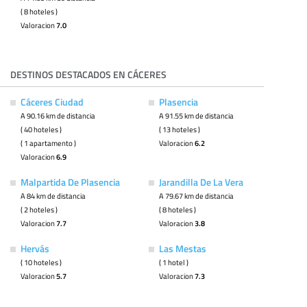
( 8 hoteles )
Valoracion
7.0
DESTINOS DESTACADOS EN CÁCERES
Cáceres Ciudad
Plasencia
A 90.16 km de distancia
A 91.55 km de distancia
( 40 hoteles )
( 13 hoteles )
( 1 apartamento )
Valoracion
6.2
Valoracion
6.9
Malpartida De Plasencia
Jarandilla De La Vera
A 84 km de distancia
A 79.67 km de distancia
( 2 hoteles )
( 8 hoteles )
Valoracion
7.7
Valoracion
3.8
Hervás
Las Mestas
( 10 hoteles )
( 1 hotel )
Valoracion
5.7
Valoracion
7.3