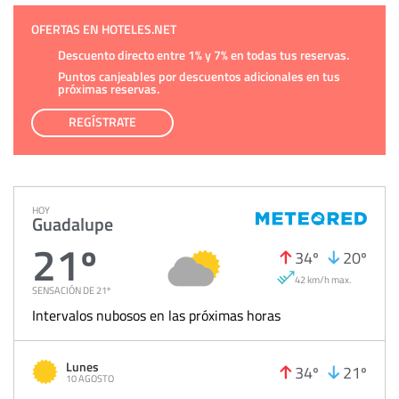
OFERTAS EN HOTELES.NET
Descuento directo entre 1% y 7% en todas tus reservas.
Puntos canjeables por descuentos adicionales en tus
próximas reservas.
REGÍSTRATE
HOY
Guadalupe
21º
34º
20º
42 km/h max.
SENSACIÓN DE 21º
Intervalos nubosos en las próximas horas
Lunes
34º
21º
10 AGOSTO