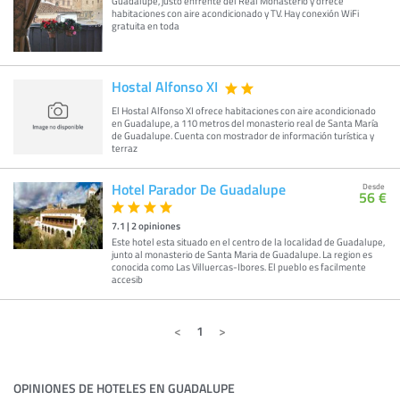
Guadalupe, justo enfrente del Real Monasterio y ofrece
habitaciones con aire acondicionado y TV. Hay conexión WiFi
gratuita en toda
Hostal Alfonso XI
El Hostal Alfonso XI ofrece habitaciones con aire acondicionado
en Guadalupe, a 110 metros del monasterio real de Santa María
de Guadalupe. Cuenta con mostrador de información turística y
terraz
Hotel Parador De Guadalupe
Desde
56 €
7.1
|
2
opiniones
Este hotel esta situado en el centro de la localidad de Guadalupe,
junto al monasterio de Santa Maria de Guadalupe. La region es
conocida como Las Villuercas-Ibores. El pueblo es facilmente
accesib
1
OPINIONES DE HOTELES EN GUADALUPE