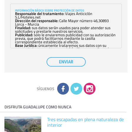
INFORMACIÓN BÁSICA SOBRE PROTECCIÓN DE DATOS
Responsable del tratamiento:
Viajes Anticiclón
S.L/Hoteles.net
Dirección del responsable:
Calle Mayor número 46,30893
Lorca - Murcia
Finalidad:
sus datos serán usados para poder atender sus
solicitudes y prestarle nuestros servicios.
Publicidad:
solo le enviaremos publicidad con su autorización
previa, que podrá facilitarnos mediante la casilla
correspondiente establecida al efecto.
Base Jurídica:
únicamente trataremos sus datos con su
consentimiento previo, que podrá facilitarnos mediante la
casilla correspondiente establecida al efecto.
Destinatarios:
con carácter general, sólo el personal de
nuestra entidad que esté debidamente autorizado podrá
ENVIAR
tener conocimiento de la información que le pedimos. No se
comunicarán datos a terceros.
Derechos:
tiene derecho a saber qué información tenemos
sobre usted, corregirla y eliminarla, tal y como se explica en
la información adicional disponible en nuestra página web.
Información complementaria:
Puede consultar la información
adicional y detallada sobre cómo tratamos sus datos en la
política de privacidad
SÍGUENOS
DISFRUTA GUADALUPE COMO NUNCA
Tres escapadas en plena naturaleza de
interior