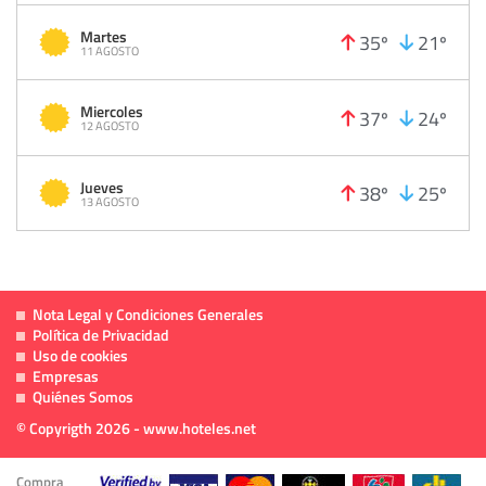
Martes
35º
21º
11 AGOSTO
Miercoles
37º
24º
12 AGOSTO
Jueves
38º
25º
13 AGOSTO
Nota Legal y Condiciones Generales
Política de Privacidad
Uso de cookies
Empresas
Quiénes Somos
© Copyrigth 2026 - www.hoteles.net
Compra