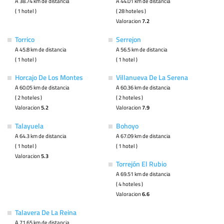
A 38.74 km de distancia
A 44.01 km de distancia
( 1 hotel )
( 28 hoteles )
Valoracion
7.2
Torrico
Serrejon
A 45.8 km de distancia
A 56.5 km de distancia
( 1 hotel )
( 1 hotel )
Horcajo De Los Montes
Villanueva De La Serena
A 60.05 km de distancia
A 60.36 km de distancia
( 2 hoteles )
( 2 hoteles )
Valoracion
5.2
Valoracion
7.9
Talayuela
Bohoyo
A 64.3 km de distancia
A 67.09 km de distancia
( 1 hotel )
( 1 hotel )
Valoracion
5.3
Torrejón El Rubio
A 69.51 km de distancia
( 4 hoteles )
Valoracion
6.6
Talavera De La Reina
A 71.65 km de distancia