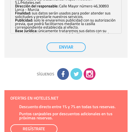
S.L/Hoteles.net
Dirección del responsable:
Calle Mayor número 46,30893
Lorca - Murcia
Finalidad:
sus datos serán usados para poder atender sus
solicitudes y prestarle nuestros servicios.
Publicidad:
solo le enviaremos publicidad con su autorización
previa, que podrá facilitarnos mediante la casilla
correspondiente establecida al efecto.
Base Jurídica:
únicamente trataremos sus datos con su
consentimiento previo, que podrá facilitarnos mediante la
casilla correspondiente establecida al efecto.
Destinatarios:
con carácter general, sólo el personal de
nuestra entidad que esté debidamente autorizado podrá
ENVIAR
tener conocimiento de la información que le pedimos. No se
comunicarán datos a terceros.
Derechos:
tiene derecho a saber qué información tenemos
sobre usted, corregirla y eliminarla, tal y como se explica en
la información adicional disponible en nuestra página web.
Información complementaria:
Puede consultar la información
adicional y detallada sobre cómo tratamos sus datos en la
política de privacidad
SÍGUENOS
OFERTAS EN HOTELES.NET
Descuento directo entre 1% y 7% en todas tus reservas.
Puntos canjeables por descuentos adicionales en tus
próximas reservas.
REGÍSTRATE