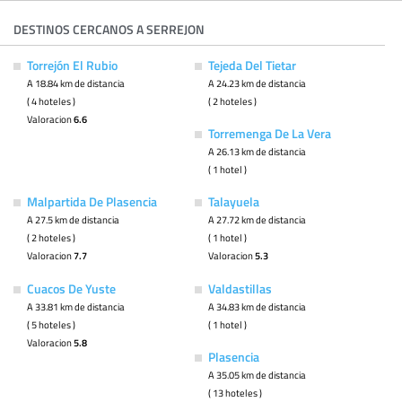
DESTINOS CERCANOS A SERREJON
Torrejón El Rubio
Tejeda Del Tietar
A 18.84 km de distancia
A 24.23 km de distancia
( 4 hoteles )
( 2 hoteles )
Valoracion
6.6
Torremenga De La Vera
A 26.13 km de distancia
( 1 hotel )
Malpartida De Plasencia
Talayuela
A 27.5 km de distancia
A 27.72 km de distancia
( 2 hoteles )
( 1 hotel )
Valoracion
7.7
Valoracion
5.3
Cuacos De Yuste
Valdastillas
A 33.81 km de distancia
A 34.83 km de distancia
( 5 hoteles )
( 1 hotel )
Valoracion
5.8
Plasencia
A 35.05 km de distancia
( 13 hoteles )