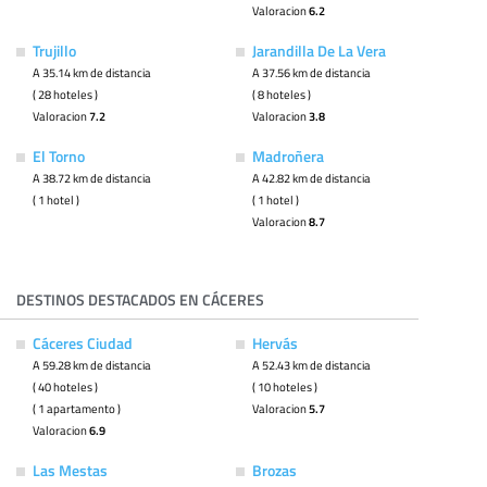
Valoracion
6.2
Trujillo
Jarandilla De La Vera
A 35.14 km de distancia
A 37.56 km de distancia
( 28 hoteles )
( 8 hoteles )
Valoracion
7.2
Valoracion
3.8
El Torno
Madroñera
A 38.72 km de distancia
A 42.82 km de distancia
( 1 hotel )
( 1 hotel )
Valoracion
8.7
DESTINOS DESTACADOS EN CÁCERES
Cáceres Ciudad
Hervás
A 59.28 km de distancia
A 52.43 km de distancia
( 40 hoteles )
( 10 hoteles )
( 1 apartamento )
Valoracion
5.7
Valoracion
6.9
Las Mestas
Brozas