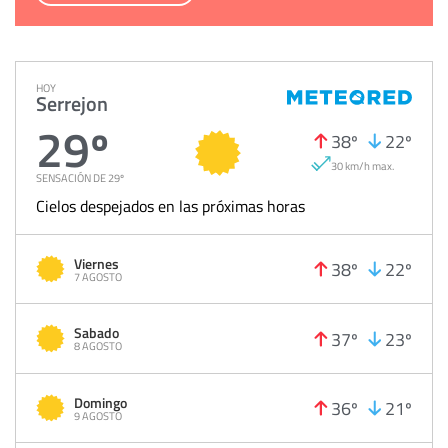
HOY
Serrejon
29º
38º
22º
30 km/h max.
SENSACIÓN DE 29º
Cielos despejados en las próximas horas
Viernes
38º
22º
7 AGOSTO
Sabado
37º
23º
8 AGOSTO
Domingo
36º
21º
9 AGOSTO