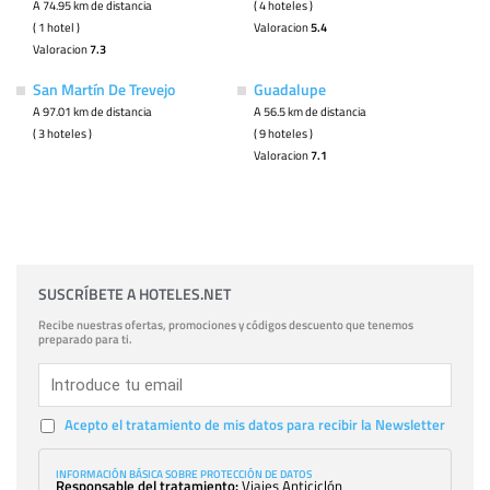
A 74.95 km de distancia
( 4 hoteles )
( 1 hotel )
Valoracion
5.4
Valoracion
7.3
San Martín De Trevejo
Guadalupe
A 97.01 km de distancia
A 56.5 km de distancia
( 3 hoteles )
( 9 hoteles )
Valoracion
7.1
SUSCRÍBETE A HOTELES.NET
Recibe nuestras ofertas, promociones y códigos descuento que tenemos
preparado para ti.
Acepto el tratamiento de mis datos para recibir la Newsletter
INFORMACIÓN BÁSICA SOBRE PROTECCIÓN DE DATOS
Responsable del tratamiento:
Viajes Anticiclón