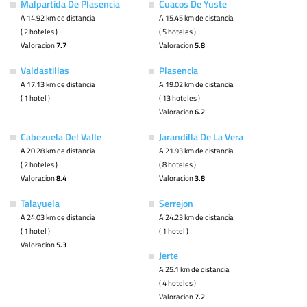
Malpartida De Plasencia
Cuacos De Yuste
A 14.92 km de distancia
A 15.45 km de distancia
( 2 hoteles )
( 5 hoteles )
Valoracion
7.7
Valoracion
5.8
Valdastillas
Plasencia
A 17.13 km de distancia
A 19.02 km de distancia
( 1 hotel )
( 13 hoteles )
Valoracion
6.2
Cabezuela Del Valle
Jarandilla De La Vera
A 20.28 km de distancia
A 21.93 km de distancia
( 2 hoteles )
( 8 hoteles )
Valoracion
8.4
Valoracion
3.8
Talayuela
Serrejon
A 24.03 km de distancia
A 24.23 km de distancia
( 1 hotel )
( 1 hotel )
Valoracion
5.3
Jerte
A 25.1 km de distancia
( 4 hoteles )
Valoracion
7.2