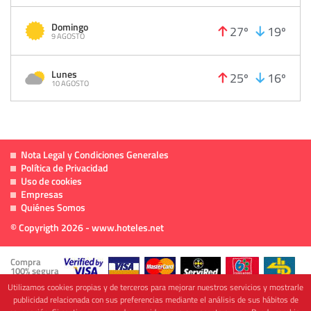
Domingo
27º
19º
9 AGOSTO
Lunes
25º
16º
10 AGOSTO
Nota Legal y Condiciones Generales
Política de Privacidad
Uso de cookies
Empresas
Quiénes Somos
© Copyrigth 2026 - www.hoteles.net
Compra
100% segura
Utilizamos cookies propias y de terceros para mejorar nuestros servicios y mostrarle
publicidad relacionada con sus preferencias mediante el análisis de sus hábitos de