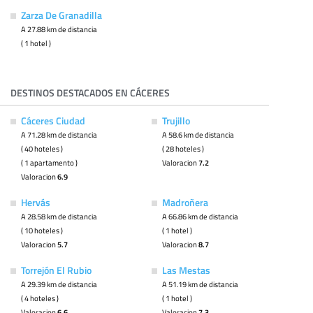
Zarza De Granadilla
A 27.88 km de distancia
( 1 hotel )
DESTINOS DESTACADOS EN CÁCERES
Cáceres Ciudad
Trujillo
A 71.28 km de distancia
A 58.6 km de distancia
( 40 hoteles )
( 28 hoteles )
( 1 apartamento )
Valoracion
7.2
Valoracion
6.9
Hervás
Madroñera
A 28.58 km de distancia
A 66.86 km de distancia
( 10 hoteles )
( 1 hotel )
Valoracion
5.7
Valoracion
8.7
Torrejón El Rubio
Las Mestas
A 29.39 km de distancia
A 51.19 km de distancia
( 4 hoteles )
( 1 hotel )
Valoracion
6.6
Valoracion
7.3