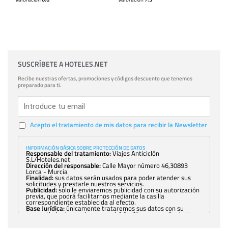
SUSCRÍBETE A HOTELES.NET
Recibe nuestras ofertas, promociones y códigos descuento que tenemos
preparado para ti.
Acepto el tratamiento de mis datos para recibir la Newsletter
INFORMACIÓN BÁSICA SOBRE PROTECCIÓN DE DATOS
Responsable del tratamiento:
Viajes Anticiclón
S.L/Hoteles.net
Dirección del responsable:
Calle Mayor número 46,30893
Lorca - Murcia
Finalidad:
sus datos serán usados para poder atender sus
solicitudes y prestarle nuestros servicios.
Publicidad:
solo le enviaremos publicidad con su autorización
previa, que podrá facilitarnos mediante la casilla
correspondiente establecida al efecto.
Base Jurídica:
únicamente trataremos sus datos con su
consentimiento previo, que podrá facilitarnos mediante la
casilla correspondiente establecida al efecto.
Destinatarios:
con carácter general, sólo el personal de