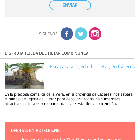
nuestra entidad que esté debidamente autorizado podrá
ENVIAR
tener conocimiento de la información que le pedimos. No se
comunicarán datos a terceros.
Derechos:
tiene derecho a saber qué información tenemos
sobre usted, corregirla y eliminarla, tal y como se explica en
la información adicional disponible en nuestra página web.
Información complementaria:
Puede consultar la información
adicional y detallada sobre cómo tratamos sus datos en la
política de privacidad
SÍGUENOS
DISFRUTA TEJEDA DEL TIETAR COMO NUNCA
Escapada a Tejeda del Tiétar, en Cáceres
En la preciosa comarca de la Vera, en la provincia de Cáceres, nos espera
el pueblo de Tejeda del Tiétar para descubrir todos los numerosos
atractivos naturales y monumentales de esta tierra extremeña...
OFERTAS EN HOTELES.NET
Descuento directo entre 1% y 7% en todas tus reservas.