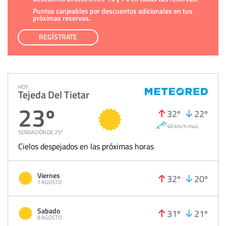
Puntos canjeables por descuentos adicionales en tus
próximas reservas.
REGÍSTRATE
HOY
Tejeda Del Tietar
23º
32º
22º
46 km/h max.
SENSACIÓN DE 25º
Cielos despejados en las próximas horas
Viernes
32º
20º
7 AGOSTO
Sabado
31º
21º
8 AGOSTO