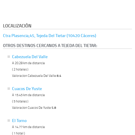
LOCALIZACIÓN
Ctra Plasencia,45, Tejeda Del Tietar (10420 Cáceres)
OTROS DESTINOS CERCANOS A TEJEDA DEL TIETAR:
Cabezuela Del Valle
A 20.28 km de distancia
( 2 hoteles )
Valoracion Cabezuela Del Valle
8.4
Cuacos De Yuste
A 15.45 km de distancia
( 5 hoteles )
Valoracion Cuacos De Yuste
5.8
El Torno
A 14.77 km de distancia
( 1 hotel )