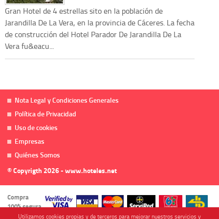
Gran Hotel de 4 estrellas sito en la población de
Jarandilla De La Vera, en la provincia de Cáceres. La fecha
de construcción del Hotel Parador De Jarandilla De La
Vera fu&eacu...
Nota Legal y Condiciones Generales
Política de Privacidad
Uso de cookies
Empresas
Quiénes Somos
© Copyrigth 2026 - www.hoteles.net
Compra
100% segura
Utilizamos cookies propias y de terceros para mejorar nuestros servicios y