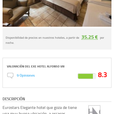
35.25 €
Disponibilidad de precios en nuestros hoteles, a partir de
por
noche.
VALORACIÓN DEL
EXE HOTEL ALFONSO VIII
8.3
9
Opiniones
DESCRIPCIÓN
Eurostars
Elegante hotel que goza de tiene
una muy buena ubicación, a escasos