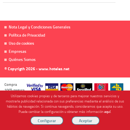
Nota Legal y Condiciones Generales
Política de Privacidad
Uso de cookies
Empresas
Quiénes Somos
© Copyrigth 2026 - www.hoteles.net
Compra
100% segura
Utilizamos cookies propias y de terceros para mejorar nuestros servicios y
mostrarle publicidad relacionada con sus preferencias mediante el análisis de sus
hábitos de navegación. Si continua navegando, consideramos que acepta su uso.
Puede cambiar la configuración u obtener más información
aquí
.
Cofinanciado por