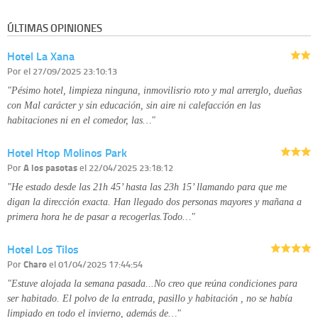
que esté debidamente autorizado podrá tener conocimiento de la
información que le pedimos. No se comunicarán datos a terceros.
ÚLTIMAS OPINIONES
Derechos:
tiene derecho a saber qué información tenemos sobre usted,
corregirla y eliminarla, tal y como se explica en la información adicional
Hotel La Xana
disponible en nuestra página web.
Información complementaria:
Puede consultar la información adicional y
Por
el 27/09/2025 23:10:13
detallada sobre cómo tratamos sus datos en la
política de privacidad
"Pésimo hotel, limpieza ninguna, inmovilisrio roto y mal arrerglo, dueñas
con Mal carácter y sin educación, sin aire ni calefacción en las
habitaciones ni en el comedor, las…"
Hotel Htop Molinos Park
Por
A los pasotas
el 22/04/2025 23:18:12
"He estado desde las 21h 45’ hasta las 23h 15’ llamando para que me
digan la dirección exacta. Han llegado dos personas mayores y mañana a
primera hora he de pasar a recogerlas.Todo…"
Hotel Los Tilos
Por
Charo
el 01/04/2025 17:44:54
"Estuve alojada la semana pasada...No creo que reúna condiciones para
ser habitado. El polvo de la entrada, pasillo y habitación , no se había
limpiado en todo el invierno, además de…"