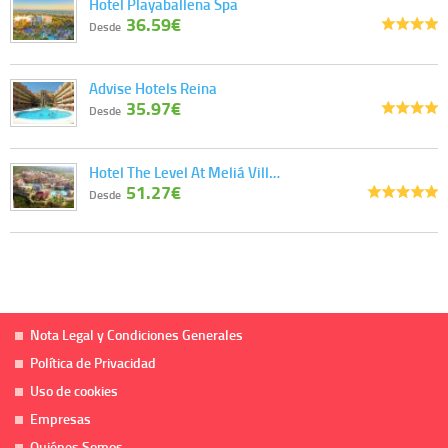
Hotel Playaballena Spa
36.59€
Desde
Advise Hotels Reina
35.97€
Desde
Hotel The Level At Meliá Vill…
51.27€
Desde
Nota Legal y Condiciones Generales
Política de Privacidad
Uso de cookies
Empresas
Quiénes Somos