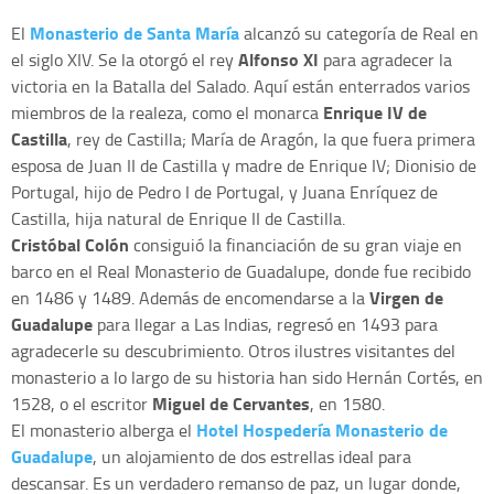
Monasterio de Santa María
El
alcanzó su categoría de Real en
Alfonso XI
el siglo XIV. Se la otorgó el rey
para agradecer la
victoria en la Batalla del Salado. Aquí están enterrados varios
Enrique IV
de
miembros de la realeza, como el monarca
Castilla
, rey de Castilla; María de Aragón, la que fuera primera
esposa de Juan II de Castilla y madre de Enrique IV; Dionisio de
Portugal, hijo de Pedro I de Portugal, y Juana Enríquez de
Castilla, hija natural de Enrique II de Castilla.
Cristóbal Colón
consiguió la financiación de su gran viaje en
barco en el Real Monasterio de Guadalupe, donde fue recibido
Virgen de
en 1486 y 1489. Además de encomendarse a la
Guadalupe
para llegar a Las Indias, regresó en 1493 para
agradecerle su descubrimiento. Otros ilustres visitantes del
monasterio a lo largo de su historia han sido Hernán Cortés, en
Miguel de Cervantes
1528, o el escritor
, en 1580.
Hotel Hospedería Monasterio de
El monasterio alberga el
Guadalupe
, un alojamiento de dos estrellas ideal para
descansar. Es un verdadero remanso de paz, un lugar donde,