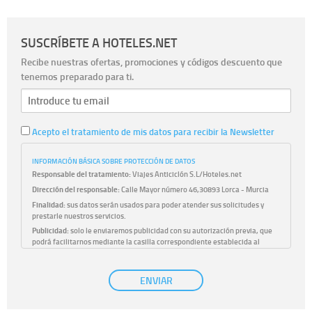
SUSCRÍBETE A HOTELES.NET
Recibe nuestras ofertas, promociones y códigos descuento que
tenemos preparado para ti.
Acepto el tratamiento de mis datos para recibir la Newsletter
INFORMACIÓN BÁSICA SOBRE PROTECCIÓN DE DATOS
Responsable del tratamiento:
Viajes Anticiclón S.L/Hoteles.net
Dirección del responsable:
Calle Mayor número 46,30893 Lorca - Murcia
Finalidad:
sus datos serán usados para poder atender sus solicitudes y
prestarle nuestros servicios.
Publicidad:
solo le enviaremos publicidad con su autorización previa, que
podrá facilitarnos mediante la casilla correspondiente establecida al
efecto.
Base Jurídica:
únicamente trataremos sus datos con su consentimiento
ENVIAR
previo, que podrá facilitarnos mediante la casilla correspondiente
establecida al efecto.
Destinatarios:
con carácter general, sólo el personal de nuestra entidad