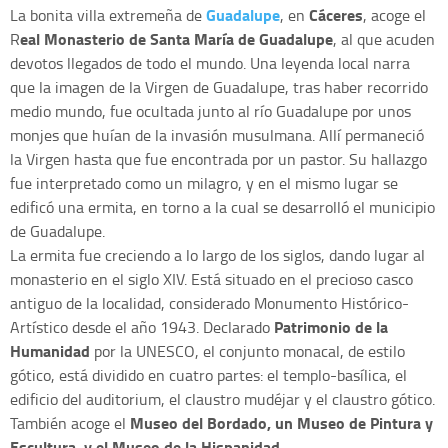
Guadalupe
Cáceres
La bonita villa extremeña de
, en
, acoge el
eal Monasterio de Santa María de Guadalupe
R
, al que acuden
devotos llegados de todo el mundo. Una leyenda local narra
que la imagen de la Virgen de Guadalupe, tras haber recorrido
medio mundo, fue ocultada junto al río Guadalupe por unos
monjes que huían de la invasión musulmana. Allí permaneció
la Virgen hasta que fue encontrada por un pastor. Su hallazgo
fue interpretado como un milagro, y en el mismo lugar se
edificó una ermita, en torno a la cual se desarrolló el municipio
de Guadalupe.
La ermita fue creciendo a lo largo de los siglos, dando lugar al
monasterio en el siglo XIV. Está situado en el precioso casco
antiguo de la localidad, considerado Monumento Histórico-
Patrimonio de la
Artístico desde el año 1943. Declarado
Humanidad
por la UNESCO, el conjunto monacal, de estilo
gótico, está dividido en cuatro partes: el templo-basílica, el
edificio del auditorium, el claustro mudéjar y el claustro gótico.
Museo del Bordado, un Museo de Pintura y
También acoge el
Escultura, y el Museo de la Hispanidad.