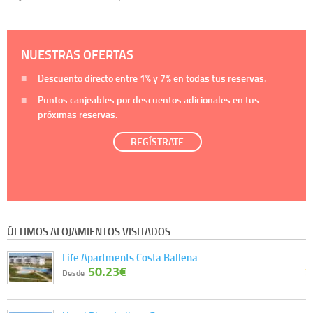
NUESTRAS OFERTAS
Descuento directo entre
1%
y
7%
en todas tus reservas.
Puntos canjeables por descuentos adicionales en tus
próximas reservas.
REGÍSTRATE
ÚLTIMOS ALOJAMIENTOS VISITADOS
Life Apartments Costa Ballena
50.23€
Desde