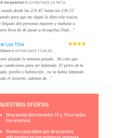
Información complementaria:
Puede consultar
r
A los pasotas
el 22/04/2025 23:18:12
la información adicional y detallada sobre cómo
 estado desde las 21h 45’ hasta las 23h 15’
tratamos sus datos en la
política de privacidad
mando para que me digan la dirección exacta.
 llegado dos personas mayores y mañana a
mera hora he de pasar a recogerlas.Todo…"
el Los Tilos
r
Charo
el 01/04/2025 17:44:54
tuve alojada la semana pasada...No creo que
na condiciones para ser habitado. El polvo de la
rada, pasillo y habitación , no se había limpiado
todo el invierno, además de…"
NUESTRAS OFERTAS
Descuento directo entre
1%
y
7%
en todas
tus reservas.
Puntos canjeables por descuentos
adicionales en tus próximas reservas.