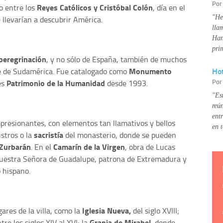
Po
Reyes Católicos y Cristóbal Colón
o entre los
, día en el
"He
e llevarían a descubrir América.
lla
Han
pri
peregrinación
, y no sólo de España, también de muchos
Monumento
Hot
e de Sudamérica. Fue catalogado como
Patrimonio de la Humanidad
Po
es
desde 1993.
"Es
reú
ent
presionantes, con elementos tan llamativos y bellos
en 
sacristía
ustros o la
del monasterio, donde se pueden
Zurbarán
Camarín de la Virgen
. En el
, obra de Lucas
Nuestra Señora de Guadalupe, patrona de Extremadura y
 hispano.
Iglesia Nueva,
ares de la villa, como la
del siglo XVIII;
Granja de Mirabel
re los siglos XIV al XVI; la
, donde