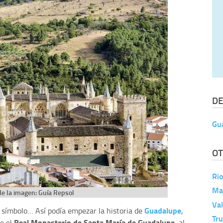
DE
Gu
OT
Rio
Ma
e la imagen: Guía Repsol
Va
Guadalupe
 símbolo… Así podía empezar la historia de
,
Tru
Real Monasterio de Santa María de Guadalupe
e el
, al