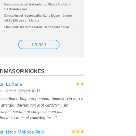
Responsable del tratamiento:
Viajes Anticiclón
S.L/Hoteles.net
Dirección del responsable:
Calle Mayor número
46,30893 Lorca - Murcia
Finalidad:
sus datos serán usados para poder
atender sus solicitudes y prestarle nuestros
servicios.
Publicidad:
solo le enviaremos publicidad con su
ENVIAR
autorización previa, que podrá facilitarnos
mediante la casilla correspondiente
establecida al efecto.
Base Jurídica:
únicamente trataremos sus datos
TIMAS OPINIONES
con su consentimiento previo, que podrá
facilitarnos mediante la casilla correspondiente
establecida al efecto.
el La Xana
Destinatarios:
con carácter general, sólo el
r
el 27/09/2025 23:10:13
personal de nuestra entidad que esté
debidamente autorizado podrá tener
simo hotel, limpieza ninguna, inmovilisrio roto y
conocimiento de la información que le pedimos.
No se comunicarán datos a terceros.
 arrerglo, dueñas con Mal carácter y sin
Derechos:
tiene derecho a saber qué
cación, sin aire ni calefacción en las
información tenemos sobre usted, corregirla y
itaciones ni en el comedor, las…"
eliminarla, tal y como se explica en la
información adicional disponible en nuestra
tel Htop Molinos Park
página web.