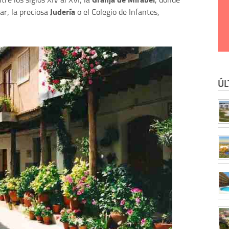
Judería
ar; la preciosa
o el Colegio de Infantes,
ÚL