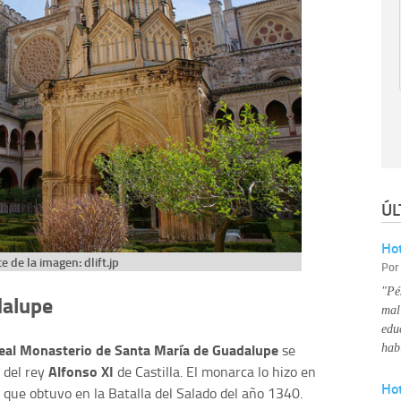
ÚL
Hot
e de la imagen: dlift.jp
Po
"Pé
dalupe
mal
edu
eal Monasterio de Santa María de Guadalupe
se
hab
Alfonso XI
 del rey
de Castilla. El monarca lo hizo en
Ho
a que obtuvo en la Batalla del Salado del año 1340.