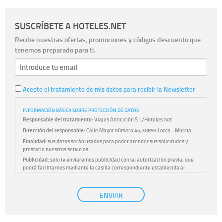
SUSCRÍBETE A HOTELES.NET
Recibe nuestras ofertas, promociones y códigos descuento que
tenemos preparado para ti.
Acepto el tratamiento de mis datos para recibir la Newsletter
INFORMACIÓN BÁSICA SOBRE PROTECCIÓN DE DATOS
Responsable del tratamiento:
Viajes Anticiclón S.L/Hoteles.net
Dirección del responsable:
Calle Mayor número 46,30893 Lorca - Murcia
Finalidad:
sus datos serán usados para poder atender sus solicitudes y
prestarle nuestros servicios.
Publicidad:
solo le enviaremos publicidad con su autorización previa, que
podrá facilitarnos mediante la casilla correspondiente establecida al
efecto.
Base Jurídica:
únicamente trataremos sus datos con su consentimiento
ENVIAR
previo, que podrá facilitarnos mediante la casilla correspondiente
establecida al efecto.
Destinatarios:
con carácter general, sólo el personal de nuestra entidad
que esté debidamente autorizado podrá tener conocimiento de la