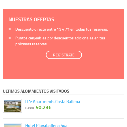
NUESTRAS OFERTAS
Descuento directo entre
1%
y
7%
en todas tus reservas.
Puntos canjeables por descuentos adicionales en tus
próximas reservas.
REGÍSTRATE
ÚLTIMOS ALOJAMIENTOS VISITADOS
Life Apartments Costa Ballena
50.23€
Desde
Hotel Playaballena Spa