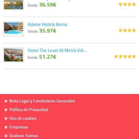
36.59€
Desde
Advise Hotels Reina
35.97€
Desde
Hotel The Level At Meliá Vill…
51.27€
Desde
Nota Legal y Condiciones Generales
Política de Privacidad
Uso de cookies
Empresas
Quiénes Somos