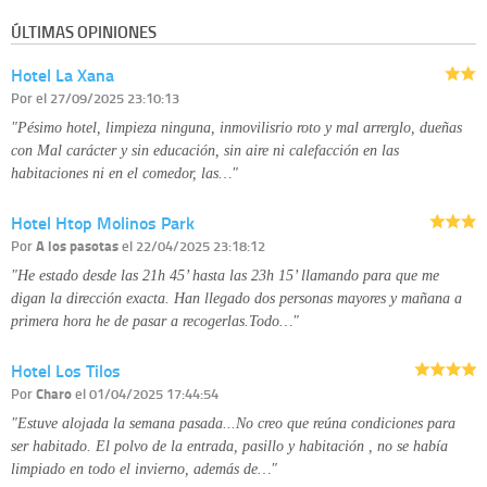
información que le pedimos. No se comunicarán datos a terceros.
ÚLTIMAS OPINIONES
Derechos:
tiene derecho a saber qué información tenemos sobre usted,
corregirla y eliminarla, tal y como se explica en la información adicional
Hotel La Xana
disponible en nuestra página web.
Información complementaria:
Puede consultar la información adicional y
Por
el 27/09/2025 23:10:13
detallada sobre cómo tratamos sus datos en la
política de privacidad
"Pésimo hotel, limpieza ninguna, inmovilisrio roto y mal arrerglo, dueñas
con Mal carácter y sin educación, sin aire ni calefacción en las
habitaciones ni en el comedor, las…"
Hotel Htop Molinos Park
Por
A los pasotas
el 22/04/2025 23:18:12
"He estado desde las 21h 45’ hasta las 23h 15’ llamando para que me
digan la dirección exacta. Han llegado dos personas mayores y mañana a
primera hora he de pasar a recogerlas.Todo…"
Hotel Los Tilos
Por
Charo
el 01/04/2025 17:44:54
"Estuve alojada la semana pasada...No creo que reúna condiciones para
ser habitado. El polvo de la entrada, pasillo y habitación , no se había
limpiado en todo el invierno, además de…"