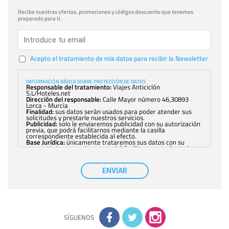
Recibe nuestras ofertas, promociones y códigos descuento que tenemos
preparado para ti.
Acepto el tratamiento de mis datos para recibir la Newsletter
INFORMACIÓN BÁSICA SOBRE PROTECCIÓN DE DATOS
Responsable del tratamiento:
Viajes Anticiclón
S.L/Hoteles.net
Dirección del responsable:
Calle Mayor número 46,30893
Lorca - Murcia
Finalidad:
sus datos serán usados para poder atender sus
solicitudes y prestarle nuestros servicios.
Publicidad:
solo le enviaremos publicidad con su autorización
previa, que podrá facilitarnos mediante la casilla
correspondiente establecida al efecto.
Base Jurídica:
únicamente trataremos sus datos con su
consentimiento previo, que podrá facilitarnos mediante la
casilla correspondiente establecida al efecto.
Destinatarios:
con carácter general, sólo el personal de
nuestra entidad que esté debidamente autorizado podrá
ENVIAR
tener conocimiento de la información que le pedimos. No se
comunicarán datos a terceros.
Derechos:
tiene derecho a saber qué información tenemos
sobre usted, corregirla y eliminarla, tal y como se explica en
la información adicional disponible en nuestra página web.
Información complementaria:
Puede consultar la información
adicional y detallada sobre cómo tratamos sus datos en la
política de privacidad
SÍGUENOS