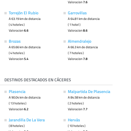
Valoracion
7.6
Torrejón El Rubio
Garrovillas
A 63.19 km de distancia
A 64.81 km de distancia
( 4 hoteles )
( 1 hotel )
Valoracion
6.6
Valoracion
8.6
Brozas
Almendralejo
A 65.66 km de distancia
A 66.3 km de distancia
( 4 hoteles )
( 7 hoteles )
Valoracion
5.4
Valoracion
7.8
DESTINOS DESTACADOS EN CÁCERES
Plasencia
Malpartida De Plasencia
A 90.04 km de distancia
A 84.58 km de distancia
( 13 hoteles )
( 2 hoteles )
Valoracion
6.2
Valoracion
7.7
Jarandilla De La Vera
Hervás
( 8 hoteles )
( 10 hoteles )