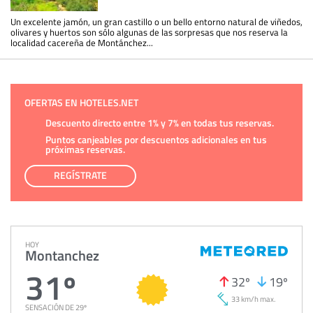
Un excelente jamón, un gran castillo o un bello entorno natural de viñedos,
olivares y huertos son sólo algunas de las sorpresas que nos reserva la
localidad cacereña de Montánchez...
OFERTAS EN HOTELES.NET
Descuento directo entre 1% y 7% en todas tus reservas.
Puntos canjeables por descuentos adicionales en tus
próximas reservas.
REGÍSTRATE
HOY
Montanchez
31º
32º
19º
33 km/h max.
SENSACIÓN DE 29º