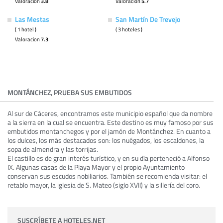
Valoracion
3.8
Valoracion
5.7
Las Mestas
San Martín De Trevejo
( 1 hotel )
( 3 hoteles )
Valoracion
7.3
MONTÁNCHEZ, PRUEBA SUS EMBUTIDOS
Al sur de Cáceres, encontramos este municipio español que da nombre
a la sierra en la cual se encuentra. Este destino es muy famoso por sus
embutidos montanchegos y por el jamón de Montánchez. En cuanto a
los dulces, los más destacados son: los nuégados, los escaldones, la
sopa de almendra y las torrijas.
El castillo es de gran interés turístico, y en su día perteneció a Alfonso
IX. Algunas casas de la Playa Mayor y el propio Ayuntamiento
conservan sus escudos nobiliarios. También se recomienda visitar: el
retablo mayor, la iglesia de S. Mateo (siglo XVII) y la sillería del coro.
SUSCRÍBETE A HOTELES.NET