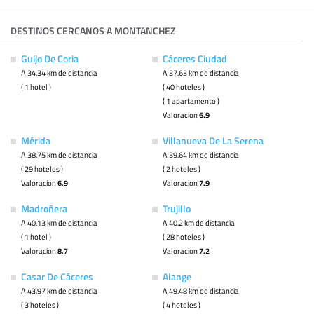
DESTINOS CERCANOS A MONTANCHEZ
Guijo De Coria
Cáceres Ciudad
A 34.34 km de distancia
A 37.63 km de distancia
( 1 hotel )
( 40 hoteles )
( 1 apartamento )
Valoracion
6.9
Mérida
Villanueva De La Serena
A 38.75 km de distancia
A 39.64 km de distancia
( 29 hoteles )
( 2 hoteles )
Valoracion
6.9
Valoracion
7.9
Madroñera
Trujillo
A 40.13 km de distancia
A 40.2 km de distancia
( 1 hotel )
( 28 hoteles )
Valoracion
8.7
Valoracion
7.2
Casar De Cáceres
Alange
A 43.97 km de distancia
A 49.48 km de distancia
( 3 hoteles )
( 4 hoteles )