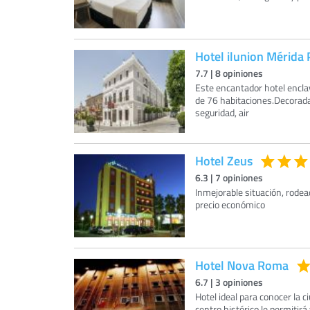
Hotel ilunion Mérida 
7.7
|
8
opiniones
Este encantador hotel enclav
de 76 habitaciones.Decorada
seguridad, air
Hotel Zeus
6.3
|
7
opiniones
Inmejorable situación, rodea
precio económico
Hotel Nova Roma
6.7
|
3
opiniones
Hotel ideal para conocer la 
centro histórico le permitirá