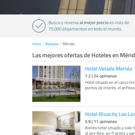
al mejor precio
Busca y reserva
en más de
75.000 alojamientos en todo el mundo.
Inicio
Badajoz
Mérida
Las mejores ofertas de Hoteles en Méri
Hotel Velada Merida
7.2
|
24
opiniones
Hotel situado en el casco his
puntos de interés, el anfite
Hotel Bluecity Las L
5.9
|
11
opiniones
Bonito hotel situado a solo 
al aire libre, wi-fi gratis y p