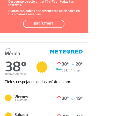
Descuento directo entre 1% y 7% en todas tus
reservas.
Puntos canjeables por descuentos adicionales en
tus próximas reservas.
REGÍSTRATE
HOY
Mérida
38º
38º
20º
33 km/h max.
SENSACIÓN DE 36º
Cielos despejados en las próximas horas
Viernes
38º
19º
7 AGOSTO
Sabado
38º
21º