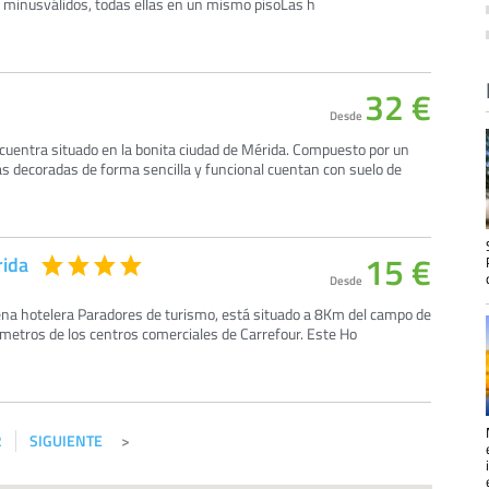
a minusválidos, todas ellas en un mismo pisoLas h
32 €
Desde
cuentra situado en la bonita ciudad de Mérida. Compuesto por un
las decoradas de forma sencilla y funcional cuentan con suelo de
15 €
rida
Desde
dena hotelera Paradores de turismo, está situado a 8Km del campo de
ilómetros de los centros comerciales de Carrefour. Este Ho
2
SIGUIENTE