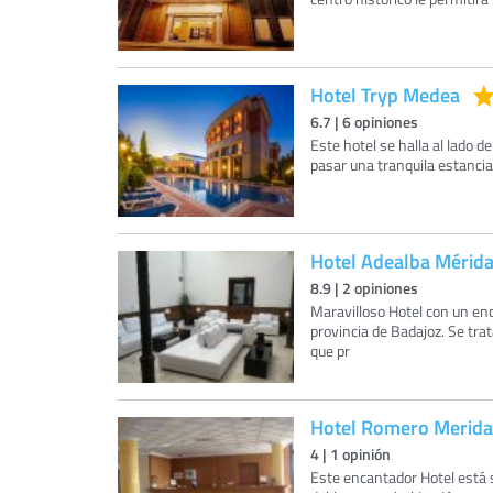
Hotel Tryp Medea
6.7
|
6
opiniones
Este hotel se halla al lado 
pasar una tranquila estancia
Hotel Adealba Mérid
8.9
|
2
opiniones
Maravilloso Hotel con un enca
provincia de Badajoz. Se tra
que pr
Hotel Romero Merida
4
|
1
opinión
Este encantador Hotel está 