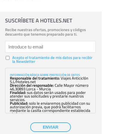
SUSCRÍBETE A HOTELES.NET
Recibe nuestras ofertas, promociones y códigos
descuento que tenemos preparado para ti.
Acepto el tratamiento de mis datos para recibir
la Newsletter
INFORMACIÓN BÁSICA SOBRE PROTECCIÓN DE DATOS
Responsable del tratamiento:
Viajes Anticiclón
S.L/Hoteles.net
Dirección del responsable:
Calle Mayor número
46,30893 Lorca - Murcia
Finalidad:
sus datos serán usados para poder
atender sus solicitudes y prestarle nuestros
servicios.
Publicidad:
solo le enviaremos publicidad con su
autorización previa, que podrá facilitarnos
mediante la casilla correspondiente establecida
al efecto.
Base Jurídica:
únicamente trataremos sus datos
con su consentimiento previo, que podrá
facilitarnos mediante la casilla correspondiente
ENVIAR
establecida al efecto.
Destinatarios:
con carácter general, sólo el