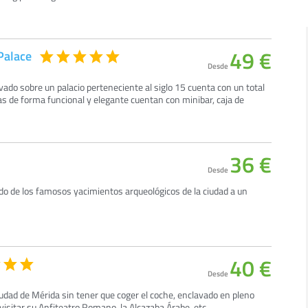
49 €
Palace
Desde
ado sobre un palacio perteneciente al siglo 15 cuenta con un total
s de forma funcional y elegante cuentan con minibar, caja de
36 €
Desde
do de los famosos yacimientos arqueológicos de la ciudad a un
40 €
Desde
ciudad de Mérida sin tener que coger el coche, enclavado en pleno
 visitar su Anfiteatro Romano, la Alcazaba Árabe, etc