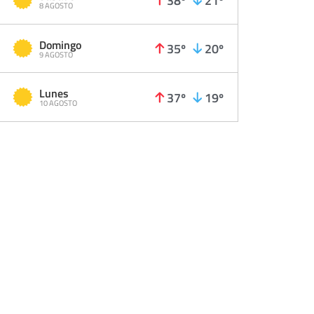
8 AGOSTO
Domingo
35º
20º
9 AGOSTO
Lunes
37º
19º
10 AGOSTO