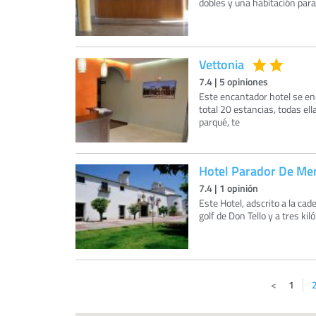
dobles y una habitación par
Vettonia
7.4
|
5
opiniones
Este encantador hotel se en
total 20 estancias, todas el
parqué, te
Hotel Parador De Me
7.4
|
1
opinión
Este Hotel, adscrito a la ca
golf de Don Tello y a tres k
1