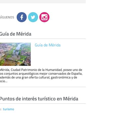
personal de nuestra entidad que esté
debidamente autorizado podrá tener
conocimiento de la información que le pedimos.
No se comunicarán datos a terceros.
Derechos:
tiene derecho a saber qué
información tenemos sobre usted, corregirla y
SÍGUENOS
eliminarla, tal y como se explica en la
información adicional disponible en nuestra
página web.
Información complementaria:
Puede consultar
la información adicional y detallada sobre cómo
Guía de Mérida
tratamos sus datos en la
política de privacidad
Guía de Mérida
Mérida, Ciudad Patrimonio de la Humanidad, posee uno de
los conjuntos arqueológicos mejor conservados de España,
además de una gran oferta cultural, gastronómica y de
ocio...
Puntos de interés turístico en Mérida
turismo