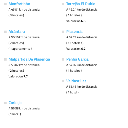
Monfortinho
Torrejón El Rubio
A 45.01 km de distancia
A 46.24 km de distancia
( 3 hoteles )
( 4 hoteles )
Valoracion
6.6
Alcántara
Plasencia
A 50.16 km de distancia
A 52.79 km de distancia
( 2 hoteles )
( 13 hoteles )
( 1 apartamento )
Valoracion
6.2
Malpartida De Plasencia
Penha Garcia
A 53.02 km de distancia
A 54.07 km de distancia
( 2 hoteles )
( 4 hoteles )
Valoracion
7.7
Valdastillas
A 55.46 km de distancia
( 1 hotel )
Corbajo
A 56.38 km de distancia
( 1 hotel )