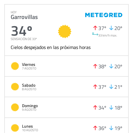
HOY
Garrovillas
34º
37º
20º
33 km/h max.
SENSACIÓN DE 33º
Cielos despejados en las próximas horas
Viernes
38º
20º
7 AGOSTO
Sabado
37º
21º
8 AGOSTO
Domingo
34º
18º
9 AGOSTO
Lunes
36º
19º
10 AGOSTO