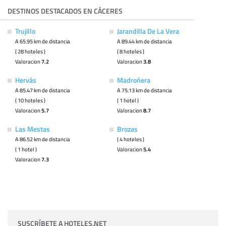
DESTINOS DESTACADOS EN CÁCERES
Trujillo
Jarandilla De La Vera
A 65.95 km de distancia
A 89.44 km de distancia
( 28 hoteles )
( 8 hoteles )
Valoracion
7.2
Valoracion
3.8
Hervás
Madroñera
A 85.47 km de distancia
A 75.13 km de distancia
( 10 hoteles )
( 1 hotel )
Valoracion
5.7
Valoracion
8.7
Las Mestas
Brozas
A 86.52 km de distancia
( 4 hoteles )
( 1 hotel )
Valoracion
5.4
Valoracion
7.3
SUSCRÍBETE A HOTELES.NET