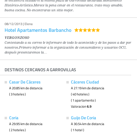
se encuentra situado el la misma plaza de Garrovillas declarada Monumento
Histórico-Artístico.Merece la pena cenar en el restaurante, trato muy amable,
buena cocina. No encontraras un sitio mejor.
08/12/2013 | Elena
Hotel Apartamentos Barbancho
VERGONZOSO
Contestando a su correo le informare de todo lo acontecido y de los pasos a dar por
nosotros.Primero informar a la organización de consumidores y usuarios OCU,
después presentaremos la…
DESTINOS CERCANOS A GARROVILLAS
Casar De Cáceres
Cáceres Ciudad
A 20.85 km de distancia
A 27.19 km de distancia
( 3 hoteles )
( 40 hoteles )
( 1 apartamento )
Valoracion
6.9
Coria
Guijo De Coria
A 29.95 km de distancia
A 30.54 km de distancia
( 2 hoteles )
( 1 hotel )