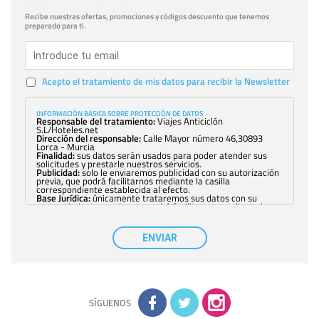
Recibe nuestras ofertas, promociones y códigos descuento que tenemos
preparado para ti.
Acepto el tratamiento de mis datos para recibir la Newsletter
INFORMACIÓN BÁSICA SOBRE PROTECCIÓN DE DATOS
Responsable del tratamiento:
Viajes Anticiclón
S.L/Hoteles.net
Dirección del responsable:
Calle Mayor número 46,30893
Lorca - Murcia
Finalidad:
sus datos serán usados para poder atender sus
solicitudes y prestarle nuestros servicios.
Publicidad:
solo le enviaremos publicidad con su autorización
previa, que podrá facilitarnos mediante la casilla
correspondiente establecida al efecto.
Base Jurídica:
únicamente trataremos sus datos con su
consentimiento previo, que podrá facilitarnos mediante la
casilla correspondiente establecida al efecto.
Destinatarios:
con carácter general, sólo el personal de
nuestra entidad que esté debidamente autorizado podrá
ENVIAR
tener conocimiento de la información que le pedimos. No se
comunicarán datos a terceros.
Derechos:
tiene derecho a saber qué información tenemos
sobre usted, corregirla y eliminarla, tal y como se explica en
la información adicional disponible en nuestra página web.
Información complementaria:
Puede consultar la información
adicional y detallada sobre cómo tratamos sus datos en la
política de privacidad
SÍGUENOS