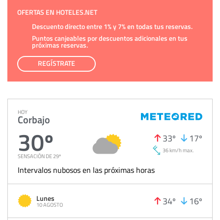
OFERTAS EN HOTELES.NET
Descuento directo entre 1% y 7% en todas tus reservas.
Puntos canjeables por descuentos adicionales en tus
próximas reservas.
REGÍSTRATE
HOY
Corbajo
30º
33º
17º
36 km/h max.
SENSACIÓN DE 29º
Intervalos nubosos en las próximas horas
Lunes
34º
16º
10 AGOSTO