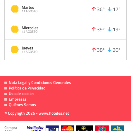
Martes
36º
17º
11 AGOSTO
Miercoles
39º
19º
12 AGOSTO
Jueves
38º
20º
13 AGOSTO
Nota Legal y Condiciones Generales
Política de Privacidad
Uso de cookies
Empresas
Quiénes Somos
© Copyrigth 2026 - www.hoteles.net
Compra