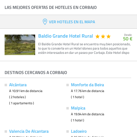
LAS MEJORES OFERTAS DE HOTELES EN CORBAJO
VER HOTELES EN EL MAPA
Baldio Grande Hotel Rural
Desde
50 €
El Baldio Grande Hotel Rural se encuentra muy bien posicionado,
lo que lo convierte en un Hotel idoneo para todos aquellos que
estén interesados en dar un paseo por Corbajo. Este Hotel dispo
DESTINOS CERCANOS A CORBAJO
Alcántara
Monforte da Beira
A 10.91 km de distancia
A 17.76 km de distancia
( 2 hoteles )
( 1 hotel )
( 1 apartamento )
Malpica
A 19.94 km de distancia
( 1 hotel )
Valencia De Alcantara
Ladoeiro