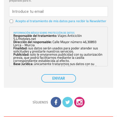
preparado para ti.
Acepto el tratamiento de mis datos para recibir la Newsletter
INFORMACIÓN BÁSICA SOBRE PROTECCIÓN DE DATOS
Responsable del tratamiento:
Viajes Anticiclón
S.L/Hoteles.net
Dirección del responsable:
Calle Mayor número 46,30893
Lorca - Murcia
Finalidad:
sus datos serán usados para poder atender sus
solicitudes y prestarle nuestros servicios.
Publicidad:
solo le enviaremos publicidad con su autorización
previa, que podrá facilitarnos mediante la casilla
correspondiente establecida al efecto.
Base Jurídica:
únicamente trataremos sus datos con su
consentimiento previo, que podrá facilitarnos mediante la
casilla correspondiente establecida al efecto.
Destinatarios:
con carácter general, sólo el personal de
nuestra entidad que esté debidamente autorizado podrá
ENVIAR
tener conocimiento de la información que le pedimos. No se
comunicarán datos a terceros.
Derechos:
tiene derecho a saber qué información tenemos
sobre usted, corregirla y eliminarla, tal y como se explica en
la información adicional disponible en nuestra página web.
Información complementaria:
Puede consultar la información
adicional y detallada sobre cómo tratamos sus datos en la
política de privacidad
SÍGUENOS