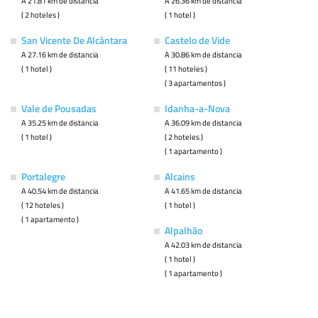
A 21.81 km de distancia
A 26.36 km de distancia
( 2 hoteles )
( 1 hotel )
San Vicente De Alcántara
Castelo de Vide
A 27.16 km de distancia
A 30.86 km de distancia
( 1 hotel )
( 11 hoteles )
( 3 apartamentos )
Vale de Pousadas
Idanha-a-Nova
A 35.25 km de distancia
A 36.09 km de distancia
( 1 hotel )
( 2 hoteles )
( 1 apartamento )
Portalegre
Alcains
A 40.54 km de distancia
A 41.65 km de distancia
( 12 hoteles )
( 1 hotel )
( 1 apartamento )
Alpalhão
A 42.03 km de distancia
( 1 hotel )
( 1 apartamento )