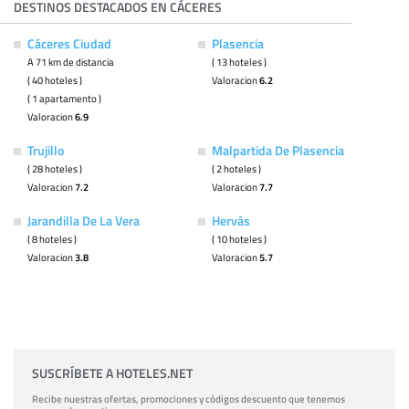
DESTINOS DESTACADOS EN CÁCERES
Cáceres Ciudad
Plasencia
A 71 km de distancia
( 13 hoteles )
( 40 hoteles )
Valoracion
6.2
( 1 apartamento )
Valoracion
6.9
Trujillo
Malpartida De Plasencia
( 28 hoteles )
( 2 hoteles )
Valoracion
7.2
Valoracion
7.7
Jarandilla De La Vera
Hervás
( 8 hoteles )
( 10 hoteles )
Valoracion
3.8
Valoracion
5.7
SUSCRÍBETE A HOTELES.NET
Recibe nuestras ofertas, promociones y códigos descuento que tenemos