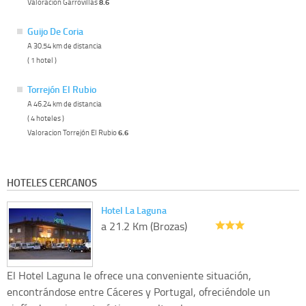
Valoracion Garrovillas
8.6
Guijo De Coria
A 30.54 km de distancia
( 1 hotel )
Torrejón El Rubio
A 46.24 km de distancia
( 4 hoteles )
Valoracion Torrejón El Rubio
6.6
HOTELES CERCANOS
Hotel La Laguna
a 21.2 Km (Brozas)
El Hotel Laguna le ofrece una conveniente situación,
encontrándose entre Cáceres y Portugal, ofreciéndole un