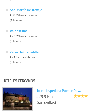
San Martín De Trevejo
A 34.49 km de distancia
( 3 hoteles )
Valdastillas
A 40.97 km de distancia
( 1 hotel )
Zarza De Granadilla
A 47.8 km de distancia
( 1 hotel )
HOTELES CERCANOS
Hotel Hospederia Puente De …
a 29.9 Km
(Garrovillas)