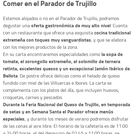
Comer en el Parador de Trujillo
Estemos alojados o no en el Parador de Trujillo, podremos
oferta gastronómica de muy alto nivel
degustar una
. Cuenta
cocina tradicional
con un restaurante que ofrece una exquisita
extremeña con toques muy vanguardistas
, y que se elabora
con los mejores productos de la zona.
la sopa de
En su carta encontraremos especialidades como
tomate, el zorongollo extremeño, el solomillo de ternera
retinta, excelentes quesos y un excepcional Jamón Ibérico de
Bellota
. De postre ofrece delicias como el helado de queso
fundido con miel de las Villuercas e Ibores. La carta se
complementa con los platos del día, que incluyen huevos,
croquetas, carnes y pescados.
Durante la Feria Nacional del Queso de Trujillo, en temporada
de setas y en Semana Santa el Parador ofrece menús
especiales
, y durante los meses de verano podremos disfrutar
de las cenas al aire libre. El horario de la cafetería es de 11:00
a 24:00 horas, el del desayuno de 07:45 a 11:00 horas, se