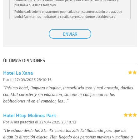
prestarle nuestros servicios.
Publicidad:
solo le enviaremos publicidad con su autorización previa, que
podrá facilitarnos mediante la casilla correspondiente establecida al
efecto.
Base Jurídica:
únicamente trataremos sus datos con su consentimiento
ENVIAR
previo, que podrá facilitarnos mediante la casilla correspondiente
establecida al efecto.
Destinatarios:
con carácter general, sólo el personal de nuestra entidad
que esté debidamente autorizado podrá tener conocimiento de la
información que le pedimos. No se comunicarán datos a terceros.
ÚLTIMAS OPINIONES
Derechos:
tiene derecho a saber qué información tenemos sobre usted,
corregirla y eliminarla, tal y como se explica en la información adicional
Hotel La Xana
disponible en nuestra página web.
Información complementaria:
Puede consultar la información adicional y
Por
el 27/09/2025 23:10:13
detallada sobre cómo tratamos sus datos en la
política de privacidad
"Pésimo hotel, limpieza ninguna, inmovilisrio roto y mal arrerglo, dueñas
con Mal carácter y sin educación, sin aire ni calefacción en las
habitaciones ni en el comedor, las…"
Hotel Htop Molinos Park
Por
A los pasotas
el 22/04/2025 23:18:12
"He estado desde las 21h 45’ hasta las 23h 15’ llamando para que me
digan la dirección exacta. Han llegado dos personas mayores y mañana a