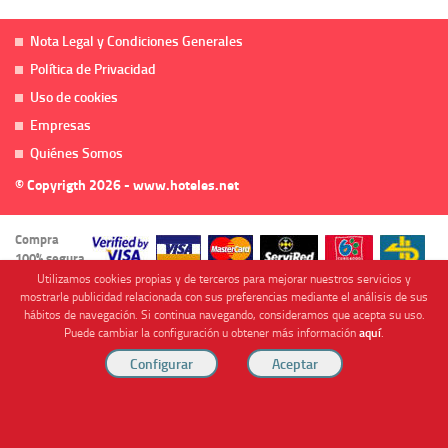
Nota Legal y Condiciones Generales
Política de Privacidad
Uso de cookies
Empresas
Quiénes Somos
© Copyrigth 2026 - www.hoteles.net
Compra
100% segura
Utilizamos cookies propias y de terceros para mejorar nuestros servicios y
mostrarle publicidad relacionada con sus preferencias mediante el análisis de sus
hábitos de navegación. Si continua navegando, consideramos que acepta su uso.
Puede cambiar la configuración u obtener más información
aquí
.
Cofinanciado por
Viajes Anticiclón, S.L. Agencia de Viajes Online - C.I. MU-107-2-25. C/ Mayor nº46 Bajo,
CP: 30893, Almendricos (Murcia, Spain).