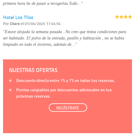
primera hora he de pasar a recogerlas.Todo…"
Hotel Los Tilos
Por
Charo
el 01/04/2025 17:44:54
"Estuve alojada la semana pasada...No creo que reúna condiciones para
ser habitado. El polvo de la entrada, pasillo y habitación , no se había
limpiado en todo el invierno, además de…"
NUESTRAS OFERTAS
Descuento directo entre
1%
y
7%
en todas tus reservas.
Puntos canjeables por descuentos adicionales en tus
próximas reservas.
REGÍSTRATE