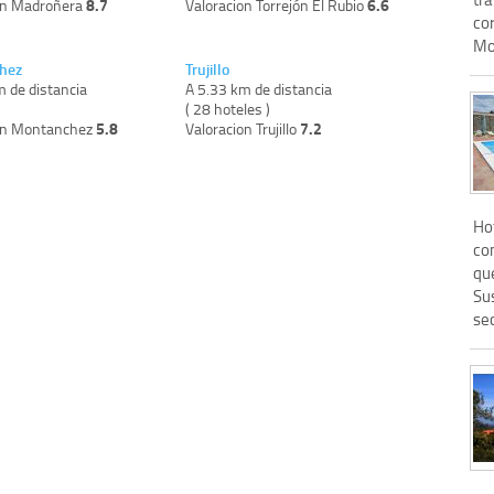
8.7
6.6
on Madroñera
Valoracion Torrejón El Rubio
co
Mon
hez
Trujillo
m de distancia
A 5.33 km de distancia
)
( 28 hoteles )
5.8
7.2
on Montanchez
Valoracion Trujillo
Hot
co
qu
Su
se