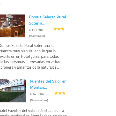
..
Domus Selecta Rural
Soterra…
a 11.3 Km
(Madroñera)
 Domus Selecta Rural Soterrana se
uentra muy bien situado, lo que lo
vierte en un Hotel genial para todas
ellas personas interesadas en visitar
droñera y amantes de la naturalez...
Fuentes del Salor en
Montán…
a 34.9 Km
(Montanchez)
hotel Fuentes del Salo está situado en la
anquila localidad de Montánchez, en pleno