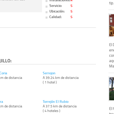
tip.
Servicio:
5
Ubicación:
5
Calidad:
5
El
enc
con
ILLO:
aqu
Ma
Coria
Serrejon
km de distancia
A 39.24 km de distancia
)
( 1 hotel )
ra
Torrejón El Rubio
km de distancia
A 37.5 km de distancia
El 
)
( 4 hoteles )
tr