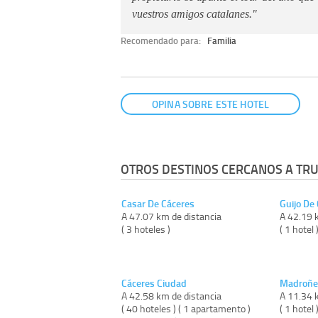
vuestros amigos catalanes."
Recomendado para:
Familia
OPINA SOBRE ESTE HOTEL
OTROS DESTINOS CERCANOS A TRUJ
Casar De Cáceres
Guijo De 
A 47.07 km de distancia
A 42.19 
( 3 hoteles )
( 1 hotel 
Cáceres Ciudad
Madroñe
A 42.58 km de distancia
A 11.34 
( 40 hoteles ) ( 1 apartamento )
( 1 hotel 