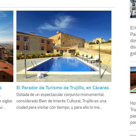
El 
Pa
dos
di
gol
s
El Parador de Turismo de Trujillo, en Cáceres
,
Dotada de un espectacular conjunto monumental,
 siglos
considerado Bien de Interés Cultural, Trujillo es una
Hot
...
ciudad para visitar con tiempo, y para ello lo me...
Tru
pa
pa