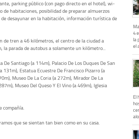
nte, parking público (con pago directo en el hotel), wi-
icio de habitaciones, posibilidad de preparar almuerzos
ad de desayunar en la habitación, información turística de
Ma
4 e
la 
n de tren a 46 kilómetros, el centro de la ciudad a
el 
 la parada de autobus a solamente un kilómetro...
a De Santiago (a 114m), Palacio De Los Duques De San
(a 131m), Estatua Ecuestre De Francisco Pizarro (a
 170m), Museo De La Coria (a 272m), Mirador De La
a 287m), Museo Del Queso Y El Vino (a 469m), Iglesia
El 
hos
e compañía.
cen
alo
eramos que se sientan tan bien como en su casa.