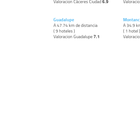
6.9
Valoracion Cáceres Ciudad
Valoraci
Guadalupe
Montanc
A 47.74 km de distancia
A 34.9 k
( 9 hoteles )
( 1 hotel 
7.1
Valoracion Guadalupe
Valoraci