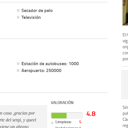
Secador de pelo
Televisión
El 
vi
or
co
por
Estación de autobuses: 1000
Aeropuerto: 250000
VALORACIÓN
Sin
4.8
pob
n casa ,gracias por
Các
e del sergi, y queel
Limpieza:
5
re
 viene.un abrazo
Instalaciones:
4