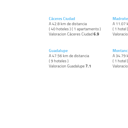
Cáceres Ciudad
Madroñe
A 42.8 km de distancia
A 11.07 
( 40 hoteles ) ( 1 apartamento )
( 1 hotel 
6.9
Valoracion Cáceres Ciudad
Valoraci
Guadalupe
Montanc
A 47.56 km de distancia
A 34.79 
( 9 hoteles )
( 1 hotel 
7.1
Valoracion Guadalupe
Valoraci