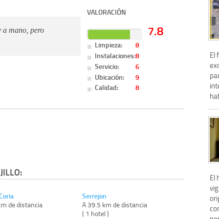
VALORACIÓN
7.8
uy a mano, pero
Limpieza:
8
El
Instalaciones:
8
ex
Servicio:
6
pa
Ubicación:
9
int
Calidad:
8
hab
ILLO:
El 
vi
Coria
Serrejon
or
km de distancia
A 39.5 km de distancia
co
)
( 1 hotel )
por