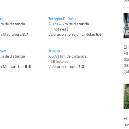
ra
Torrejón El Rubio
km de distancia
A 37.84 km de distancia
)
( 4 hoteles )
8.7
6.6
on Madroñera
Valoracion Torrejón El Rubio
El 
hez
Trujillo
Pa
km de distancia
A 5.41 km de distancia
dos
)
( 28 hoteles )
di
5.8
7.2
on Montanchez
Valoracion Trujillo
gol
El 
hos