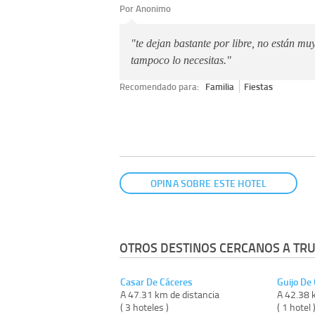
Por Anonimo
"te dejan bastante por libre, no están m
tampoco lo necesitas."
Recomendado para:
Familia
Fiestas
OPINA SOBRE ESTE HOTEL
OTROS DESTINOS CERCANOS A TRUJ
Casar De Cáceres
Guijo De 
A 47.31 km de distancia
A 42.38 
( 3 hoteles )
( 1 hotel 