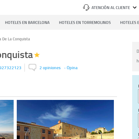
ATENCIÓN AL CLIENTE
HOTELES EN BARCELONA
HOTELES EN TORREMOLINOS
HOTELES E
a De La Conquista
onquista
D
h
927322123
2 opiniones
-
Opina