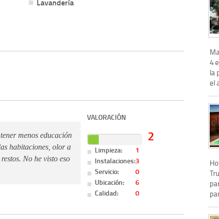
Lavandería
Ma
4 e
la 
el 
VALORACIÓN
2
 tener menos educación
las habitaciones, olor a
Limpieza:
1
restos. No he visto eso
Instalaciones:
3
Hot
Servicio:
0
Tru
Ubicación:
6
pa
Calidad:
0
pa