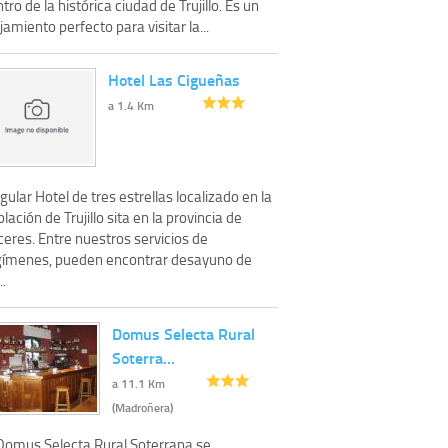
tro de la histórica ciudad de Trujillo. Es un
jamiento perfecto para visitar la...
Hotel Las Cigueñas
a 1.4 Km
gular Hotel de tres estrellas localizado en la
lación de Trujillo sita en la provincia de
eres. Entre nuestros servicios de
gímenes, pueden encontrar desayuno de
..
Domus Selecta Rural
Soterra…
a 11.1 Km
(Madroñera)
 Domus Selecta Rural Soterrana se