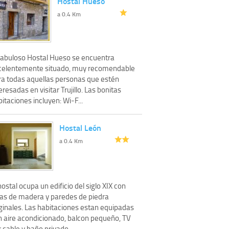
Hostal Hueso
a 0.4 Km
 fabuloso Hostal Hueso se encuentra
celentemente situado, muy recomendable
ra todas aquellas personas que estén
eresadas en visitar Trujillo. Las bonitas
itaciones incluyen: Wi-F...
Hostal León
a 0.4 Km
hostal ocupa un edificio del siglo XIX con
gas de madera y paredes de piedra
iginales. Las habitaciones estan equipadas
n aire acondicionado, balcon pequeño, TV
 cable y baño privado....