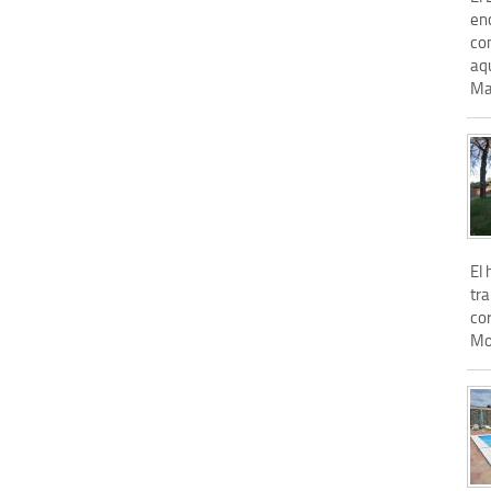
enc
con
aqu
Ma
El 
tr
co
Mon