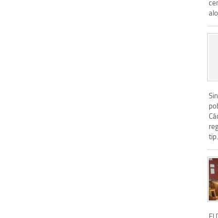
cen
alo
Sin
pob
Các
re
tip.
El