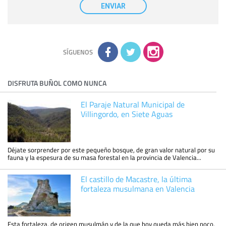
nuestra entidad que esté debidamente autorizado podrá
ENVIAR
tener conocimiento de la información que le pedimos. No se
comunicarán datos a terceros.
Derechos:
tiene derecho a saber qué información tenemos
sobre usted, corregirla y eliminarla, tal y como se explica en
la información adicional disponible en nuestra página web.
Información complementaria:
Puede consultar la información
adicional y detallada sobre cómo tratamos sus datos en la
política de privacidad
SÍGUENOS
DISFRUTA BUÑOL COMO NUNCA
El Paraje Natural Municipal de
Villingordo, en Siete Aguas
Déjate sorprender por este pequeño bosque, de gran valor natural por su
fauna y la espesura de su masa forestal en la provincia de Valencia...
El castillo de Macastre, la última
fortaleza musulmana en Valencia
Esta fortaleza, de origen musulmán y de la que hoy queda más bien poco,