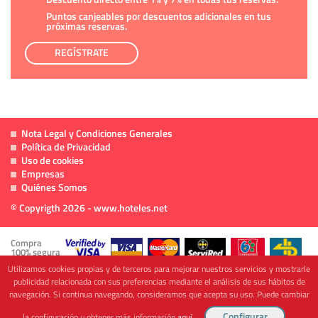
Puntos canjeables por descuentos adicionales en tus
próximas reservas.
REGÍSTRATE
Nota Legal y Condiciones Generales
Política de Privacidad
Uso de cookies
Empresas
Quiénes Somos
© Copyrigth 2026 - www.hoteles.net
Compra
100% segura
Utilizamos cookies propias y de terceros para mejorar nuestros servicios y mostrarle
publicidad relacionada con sus preferencias mediante el análisis de sus hábitos de
navegación. Si continua navegando, consideramos que acepta su uso. Puede cambiar
Cofinanciado por
la configuración u obtener más información
aquí
.