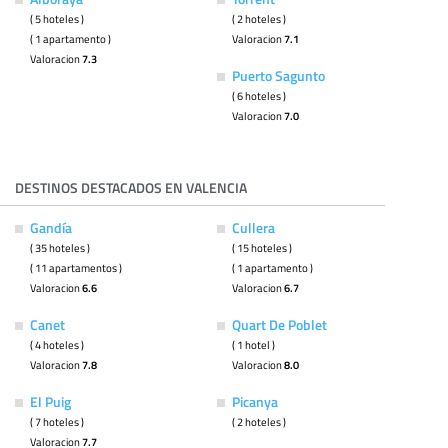
( 5 hoteles )
( 2 hoteles )
( 1 apartamento )
Valoracion
7.1
Valoracion
7.3
Puerto Sagunto
( 6 hoteles )
Valoracion
7.0
DESTINOS DESTACADOS EN VALENCIA
Gandía
Cullera
( 35 hoteles )
( 15 hoteles )
( 11 apartamentos )
( 1 apartamento )
Valoracion
6.6
Valoracion
6.7
Canet
Quart De Poblet
( 4 hoteles )
( 1 hotel )
Valoracion
7.8
Valoracion
8.0
El Puig
Picanya
( 7 hoteles )
( 2 hoteles )
Valoracion
7.7