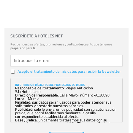
SUSCRÍBETE A HOTELES.NET
Recibe nuestras ofertas, promociones y códigos descuento que tenemos
preparado para ti.
Acepto el tratamiento de mis datos para recibir la Newsletter
INFORMACIÓN BÁSICA SOBRE PROTECCIÓN DE DATOS
Responsable del tratamiento:
Viajes Anticiclón
S.L/Hoteles.net
Dirección del responsable:
Calle Mayor número 46,30893
Lorca - Murcia
Finalidad:
sus datos serán usados para poder atender sus
solicitudes y prestarle nuestros servicios.
Publicidad:
solo le enviaremos publicidad con su autorización
previa, que podrá facilitarnos mediante la casilla
correspondiente establecida al efecto.
Base Jurídica:
únicamente trataremos sus datos con su
consentimiento previo, que podrá facilitarnos mediante la
casilla correspondiente establecida al efecto.
Destinatarios:
con carácter general, sólo el personal de