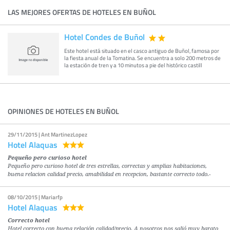
LAS MEJORES OFERTAS DE HOTELES EN BUÑOL
Hotel Condes de Buñol
Este hotel está situado en el casco antiguo de Buñol, famosa por
la fiesta anual de la Tomatina. Se encuentra a solo 200 metros de
la estación de tren y a 10 minutos a pie del histórico castill
OPINIONES DE HOTELES EN BUÑOL
29/11/2015 | Ant MartinezLopez
Hotel Alaquas
Pequeño pero curioso hotel
Pequeño pero curioso hotel de tres estrellas, correctas y amplias habitaciones,
buena relacion calidad precio, amabilidad en recepcion, bastante correcto todo.-
08/10/2015 | Mariarfp
Hotel Alaquas
Correcto hotel
Hotel correcto con buena relación calidad/precio. A nosotros nos salió muy barato