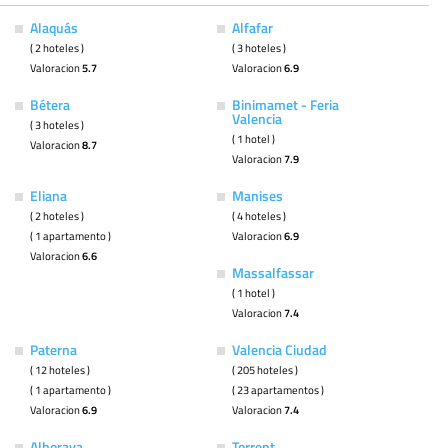
Alaquás
Alfafar
( 2 hoteles )
( 3 hoteles )
Valoracion
5.7
Valoracion
6.9
Bétera
Binimamet - Feria
Valencia
( 3 hoteles )
( 1 hotel )
Valoracion
8.7
Valoracion
7.9
Eliana
Manises
( 2 hoteles )
( 4 hoteles )
( 1 apartamento )
Valoracion
6.9
Valoracion
6.6
Massalfassar
( 1 hotel )
Valoracion
7.4
Paterna
Valencia Ciudad
( 12 hoteles )
( 205 hoteles )
( 1 apartamento )
( 23 apartamentos )
Valoracion
6.9
Valoracion
7.4
Alboraya
Torrent