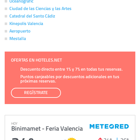
Oceanografic
Ciudad de las Ciencias y las Artes
Catedral del Santo Cádiz
Kinepolis Valencia
Aeropuerto
Mestalla
OFERTAS EN HOTELES.NET
Descuento directo entre 1% y 7% en todas tus reservas.
Puntos canjeables por descuentos adicionales en tus
próximas reservas.
REGÍSTRATE
HOY
Binimamet - Feria Valencia
34º
26º