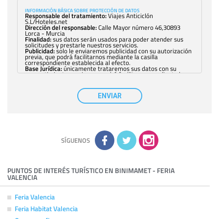
INFORMACIÓN BÁSICA SOBRE PROTECCIÓN DE DATOS
Responsable del tratamiento:
Viajes Anticiclón
S.L/Hoteles.net
Dirección del responsable:
Calle Mayor número 46,30893
Lorca - Murcia
Finalidad:
sus datos serán usados para poder atender sus
solicitudes y prestarle nuestros servicios.
Publicidad:
solo le enviaremos publicidad con su autorización
previa, que podrá facilitarnos mediante la casilla
correspondiente establecida al efecto.
Base Jurídica:
únicamente trataremos sus datos con su
consentimiento previo, que podrá facilitarnos mediante la
casilla correspondiente establecida al efecto.
Destinatarios:
con carácter general, sólo el personal de
nuestra entidad que esté debidamente autorizado podrá
ENVIAR
tener conocimiento de la información que le pedimos. No se
comunicarán datos a terceros.
Derechos:
tiene derecho a saber qué información tenemos
sobre usted, corregirla y eliminarla, tal y como se explica en
la información adicional disponible en nuestra página web.
Información complementaria:
Puede consultar la información
adicional y detallada sobre cómo tratamos sus datos en la
política de privacidad
SÍGUENOS
PUNTOS DE INTERÉS TURÍSTICO EN BINIMAMET - FERIA
VALENCIA
Feria Valencia
Feria Habitat Valencia