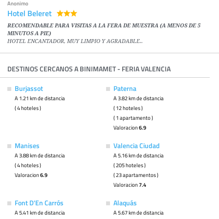
Anonimo
Hotel Beleret
RECOMENDABLE PARA VISITAS A LA FERA DE MUESTRA (A MENOS DE 5
MINUTOS A PIE)
HOTEL ENCANTADOR, MUY LIMPIO Y AGRADABLE..
DESTINOS CERCANOS A BINIMAMET - FERIA VALENCIA
Burjassot
Paterna
A 1.21 km de distancia
A 3.82 km de distancia
( 4 hoteles )
( 12 hoteles )
( 1 apartamento )
Valoracion
6.9
Manises
Valencia Ciudad
A 3.88 km de distancia
A 5.16 km de distancia
( 4 hoteles )
( 205 hoteles )
Valoracion
6.9
( 23 apartamentos )
Valoracion
7.4
Font D'En Carrós
Alaquás
A 5.41 km de distancia
A 5.67 km de distancia