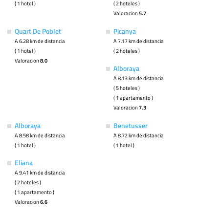
( 1 hotel )
( 2 hoteles )
Valoracion
5.7
Quart De Poblet
Picanya
A 6.28 km de distancia
A 7.17 km de distancia
( 1 hotel )
( 2 hoteles )
Valoracion
8.0
Alboraya
A 8.13 km de distancia
( 5 hoteles )
( 1 apartamento )
Valoracion
7.3
Alboraya
Benetusser
A 8.58 km de distancia
A 8.72 km de distancia
( 1 hotel )
( 1 hotel )
Eliana
A 9.41 km de distancia
( 2 hoteles )
( 1 apartamento )
Valoracion
6.6