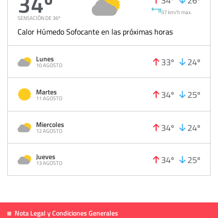
34º
37 km/h max.
SENSACIÓN DE 36º
Calor Húmedo Sofocante en las próximas horas
Lunes
33º
24º
10 AGOSTO
Martes
34º
25º
11 AGOSTO
Miercoles
34º
24º
12 AGOSTO
Jueves
34º
25º
13 AGOSTO
Nota Legal y Condiciones Generales