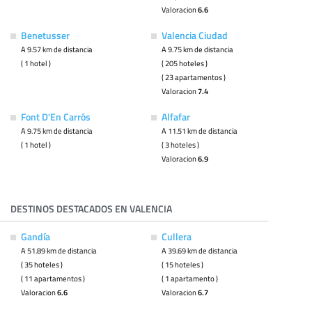
Valoracion
6.6
Benetusser
Valencia Ciudad
A 9.57 km de distancia
A 9.75 km de distancia
( 1 hotel )
( 205 hoteles )
( 23 apartamentos )
Valoracion
7.4
Font D'En Carrós
Alfafar
A 9.75 km de distancia
A 11.51 km de distancia
( 1 hotel )
( 3 hoteles )
Valoracion
6.9
DESTINOS DESTACADOS EN VALENCIA
Gandía
Cullera
A 51.89 km de distancia
A 39.69 km de distancia
( 35 hoteles )
( 15 hoteles )
( 11 apartamentos )
( 1 apartamento )
Valoracion
6.6
Valoracion
6.7