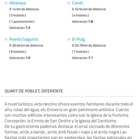
Alboraya
Canet
A 14 km de distancia
A 32.54 km de distancia
( 5 hoteles )
( 4 hoteles )
( 1 apartamento )
Valoracion
7.8
Valoracion
7.3
Puerto Sagunto
El Puig
A 30.46 km de distancia
A 20.78 km de distancia
( 6 hoteles )
( 7 hoteles )
Valoracion
7.0
Valoracion
7.7
QUART DE POBLET, DIFERENTE
A nivel turístico, este destino ofrece eventos familiares durante todo el
año, rutas del agua, etc.Encierra un gran patrimonio artístico. Cuenta
con muchos edificios interesantes como son la Iglesia de la Purísima
Concepción, la Ermita de San Onofre y la Iglesia del Santísimo.
De su gastronomía podemos destacar el arroz cocinado de diferentes
formas, arrós a banda , arrós amb fesols i naps y el arrós negre.Las
fiestas más importantes son en septiembre, las fiestas patronales en