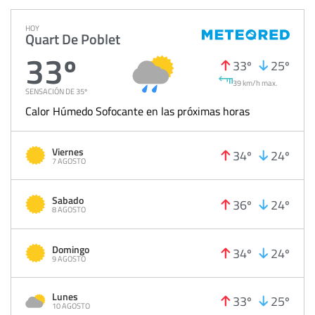
HOY
Quart De Poblet
33º
33º
25º
39 km/h max.
SENSACIÓN DE 35º
Calor Húmedo Sofocante en las próximas horas
Viernes
34º
24º
7 AGOSTO
Sabado
36º
24º
8 AGOSTO
Domingo
34º
24º
9 AGOSTO
Lunes
33º
25º
10 AGOSTO