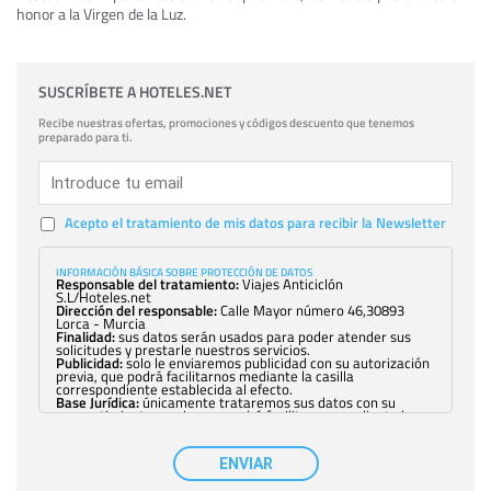
honor a la Virgen de la Luz.
SUSCRÍBETE A HOTELES.NET
Recibe nuestras ofertas, promociones y códigos descuento que tenemos
preparado para ti.
Acepto el tratamiento de mis datos para recibir la Newsletter
INFORMACIÓN BÁSICA SOBRE PROTECCIÓN DE DATOS
Responsable del tratamiento:
Viajes Anticiclón
S.L/Hoteles.net
Dirección del responsable:
Calle Mayor número 46,30893
Lorca - Murcia
Finalidad:
sus datos serán usados para poder atender sus
solicitudes y prestarle nuestros servicios.
Publicidad:
solo le enviaremos publicidad con su autorización
previa, que podrá facilitarnos mediante la casilla
correspondiente establecida al efecto.
Base Jurídica:
únicamente trataremos sus datos con su
consentimiento previo, que podrá facilitarnos mediante la
casilla correspondiente establecida al efecto.
Destinatarios:
con carácter general, sólo el personal de
nuestra entidad que esté debidamente autorizado podrá
ENVIAR
tener conocimiento de la información que le pedimos. No se
comunicarán datos a terceros.