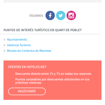
Derechos:
tiene derecho a saber qué información tenemos
sobre usted, corregirla y eliminarla, tal y como se explica en
la información adicional disponible en nuestra página web.
Información complementaria:
Puede consultar la información
adicional y detallada sobre cómo tratamos sus datos en la
política de privacidad
SÍGUENOS
PUNTOS DE INTERÉS TURÍSTICO EN QUART DE POBLET
Ayuntamiento
Valencia Turismo
Museo de Cerámica de Manises
OFERTAS EN HOTELES.NET
Descuento directo entre 1% y 7% en todas tus reservas.
Puntos canjeables por descuentos adicionales en tus
próximas reservas.
REGÍSTRATE