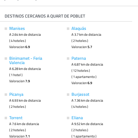
DESTINOS CERCANOS A QUART DE POBLET
Manises
Alaquás
A 2.64 km de distancia
A 3.7 km de distancia
( 4 hoteles )
( 2 hoteles )
Valoracion
6.9
Valoracion
5.7
Binimamet - Feria
Paterna
Valencia
A 6.87 km de distancia
A 6.28 km de distancia
( 12 hoteles )
( 1 hotel )
( 1 apartamento )
Valoracion
7.9
Valoracion
6.9
Picanya
Burjassot
A 6.93 km de distancia
A 7.36 km de distancia
( 2 hoteles )
( 4 hoteles )
Torrent
Eliana
A 7.6 km de distancia
A 9.52 km de distancia
( 2 hoteles )
( 2 hoteles )
Valoracion
7.1
( 1 apartamento )