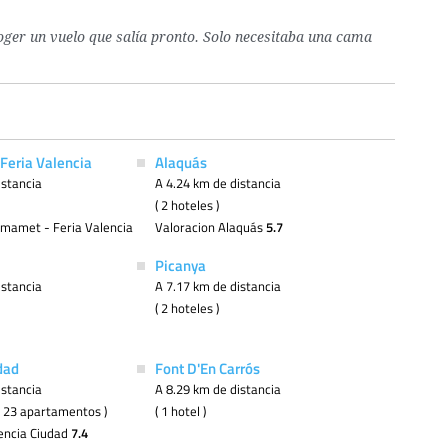
coger un vuelo que salía pronto. Solo necesitaba una cama
Feria Valencia
Alaquás
istancia
A 4.24 km de distancia
( 2 hoteles )
imamet - Feria Valencia
Valoracion Alaquás
5.7
Picanya
istancia
A 7.17 km de distancia
( 2 hoteles )
dad
Font D'En Carrós
istancia
A 8.29 km de distancia
 ( 23 apartamentos )
( 1 hotel )
encia Ciudad
7.4