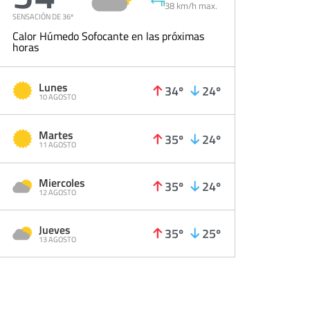
38 km/h max.
SENSACIÓN DE 36º
Calor Húmedo Sofocante en las próximas
horas
Lunes
34º
24º
10 AGOSTO
Martes
35º
24º
11 AGOSTO
Miercoles
35º
24º
12 AGOSTO
Jueves
35º
25º
13 AGOSTO