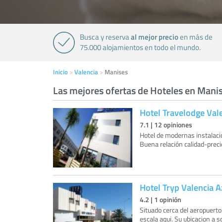
al mejor precio
Busca y reserva
en más de
75.000 alojamientos en todo el mundo.
Inicio
Valencia
Manises
Las mejores ofertas de Hoteles en Mani
Hotel Travelodge Val
7.1
|
12
opiniones
Hotel de modernas instalaci
Buena relación calidad-preci
Hotel Tryp Valencia A
4.2
|
1
opinión
Situado cerca del aeropuerto
escala aqui. Su ubicacion a 