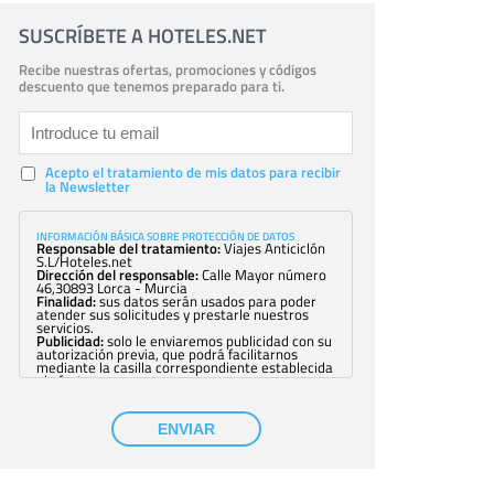
SUSCRÍBETE A HOTELES.NET
Recibe nuestras ofertas, promociones y códigos
descuento que tenemos preparado para ti.
Acepto el tratamiento de mis datos para recibir
la Newsletter
INFORMACIÓN BÁSICA SOBRE PROTECCIÓN DE DATOS
Responsable del tratamiento:
Viajes Anticiclón
S.L/Hoteles.net
Dirección del responsable:
Calle Mayor número
46,30893 Lorca - Murcia
Finalidad:
sus datos serán usados para poder
atender sus solicitudes y prestarle nuestros
servicios.
Publicidad:
solo le enviaremos publicidad con su
autorización previa, que podrá facilitarnos
mediante la casilla correspondiente establecida
al efecto.
Base Jurídica:
únicamente trataremos sus datos
con su consentimiento previo, que podrá
facilitarnos mediante la casilla correspondiente
ENVIAR
establecida al efecto.
Destinatarios:
con carácter general, sólo el
personal de nuestra entidad que esté
debidamente autorizado podrá tener
conocimiento de la información que le pedimos.