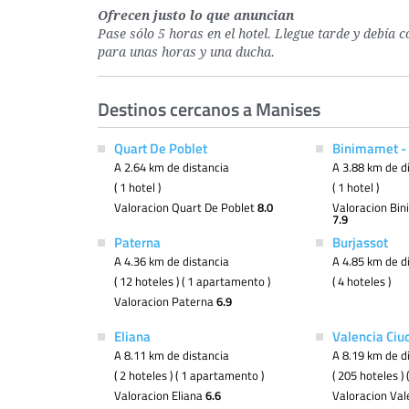
Ofrecen justo lo que anuncian
Pase sólo 5 horas en el hotel. Llegue tarde y debía 
para unas horas y una ducha.
Destinos cercanos a Manises
Quart De Poblet
Binimamet - 
A 2.64 km de distancia
A 3.88 km de d
( 1 hotel )
( 1 hotel )
Valoracion Quart De Poblet
8.0
Valoracion Bin
7.9
Paterna
Burjassot
A 4.36 km de distancia
A 4.85 km de d
( 12 hoteles ) ( 1 apartamento )
( 4 hoteles )
Valoracion Paterna
6.9
Eliana
Valencia Ciu
A 8.11 km de distancia
A 8.19 km de d
( 2 hoteles ) ( 1 apartamento )
( 205 hoteles )
Valoracion Eliana
6.6
Valoracion Val