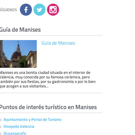
No se comunicarán datos a terceros.
Derechos:
tiene derecho a saber qué
información tenemos sobre usted, corregirla y
SÍGUENOS
eliminarla, tal y como se explica en la
información adicional disponible en nuestra
página web.
Información complementaria:
Puede consultar
la información adicional y detallada sobre cómo
Guía de Manises
tratamos sus datos en la
política de privacidad
Guía de Manises
Manises es una bonita ciudad situada en el interior de
Valencia, muy conocida por su famosa cerámica, pero
también por sus fiestas, por su gastronomía o por lo bien
que acogen a sus visitantes...
Puntos de interés turístico en Manises
Ayuntamiento y Portal de Turismo
Kinepolis Valencia
Oceanografic