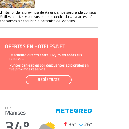
El interior de la provincia de Valencia nos sorprende con sus
fértiles huertas y con sus pueblos dedicados a la artesanía.
Nos vamos a descubrir la cerámica de Manises...
OFERTAS EN HOTELES.NET
Descuento directo entre 1% y 7% en todas tus
reservas.
Puntos canjeables por descuentos adicionales en
tus próximas reservas.
REGÍSTRATE
HOY
Manises
34º
35º
26º