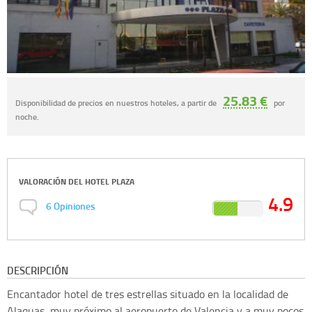
25.83 €
Disponibilidad de precios en nuestros hoteles, a partir de
por
noche.
VALORACIÓN DEL
HOTEL PLAZA
4.9
6
Opiniones
DESCRIPCIÓN
Encantador hotel de tres estrellas situado en la localidad de
Alaquas, muy próximo al aeropuerto de Valencia y a muy pocos