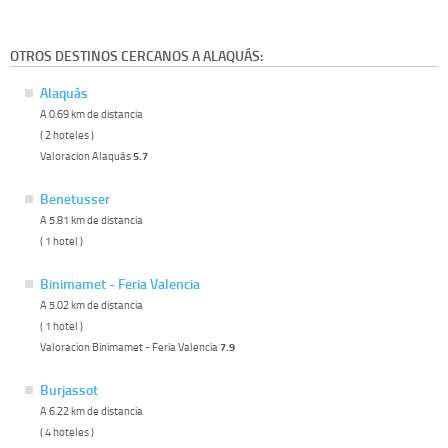
OTROS DESTINOS CERCANOS A ALAQUÁS:
Alaquás
A 0.69 km de distancia
( 2 hoteles )
Valoracion Alaquás
5.7
Benetusser
A 5.81 km de distancia
( 1 hotel )
Binimamet - Feria Valencia
A 5.02 km de distancia
( 1 hotel )
Valoracion Binimamet - Feria Valencia
7.9
Burjassot
A 6.22 km de distancia
( 4 hoteles )