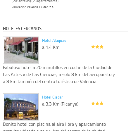
( 205 hoteles ) ( 23 apartamentos )
Valoracion Valencia Ciudad
7.4
HOTELES CERCANOS
Hotel Alaquas
a 1.4 Km
Fabuloso hotel a 20 minutillos en coche de la Ciudad de
Las Artes y de Las Ciencias, a solo 8 km del aeropuerto y
a 8 km también del centro turístico de Valencia.
Hotel Ciscar
a 3.3 Km (Picanya)
Bonito hotel con piscina al aire libre y aparcamiento
gratuito ubicado a solo 5 km del centro de la ciudad.