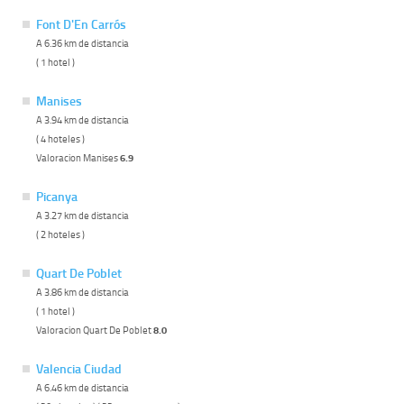
Font D'En Carrós
A 6.36 km de distancia
( 1 hotel )
Manises
A 3.94 km de distancia
( 4 hoteles )
Valoracion Manises
6.9
Picanya
A 3.27 km de distancia
( 2 hoteles )
Quart De Poblet
A 3.86 km de distancia
( 1 hotel )
Valoracion Quart De Poblet
8.0
Valencia Ciudad
A 6.46 km de distancia