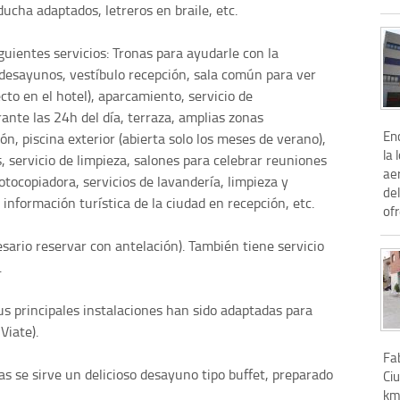
ucha adaptados, letreros en braile, etc.
iguientes servicios: Tronas para ayudarle con la
s desayunos, vestíbulo recepción, sala común para ver
cto en el hotel), aparcamiento, servicio de
ante las 24h del día, terraza, amplias zonas
Enc
ón, piscina exterior (abierta solo los meses de verano),
la 
s, servicio de limpieza, salones para celebrar reuniones
ae
fotocopiadora, servicios de lavandería, limpieza y
del
 información turística de la ciudad en recepción, etc.
ofr
esario reservar con antelación). También tiene servicio
.
us principales instalaciones han sido adaptadas para
Viate).
Fab
as se sirve un delicioso desayuno tipo buffet, preparado
Ciu
km