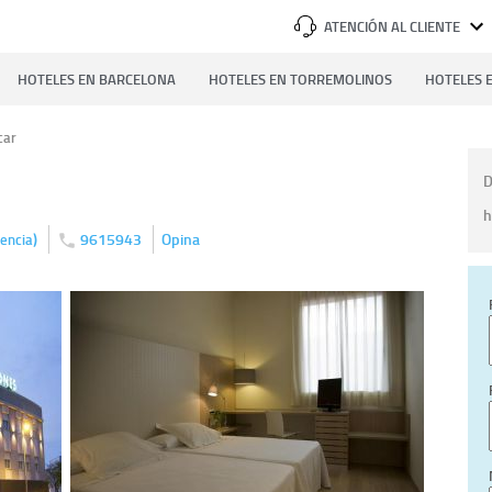
ATENCIÓN AL CLIENTE
HOTELES EN BARCELONA
HOTELES EN TORREMOLINOS
HOTELES E
car
D
h
)
9615943
Opina
encia