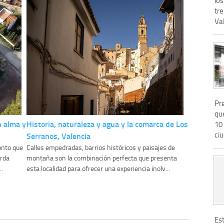
tr
Val
Pre
qu
n alma y
Historia, naturaleza y agua y la comarca de Los
10 
ci
Serranos, Valencia
onto que
Calles empedradas, barrios históricos y paisajes de
arda
montaña son la combinación perfecta que presenta
..
esta localidad para ofrecer una experiencia inolv...
Est