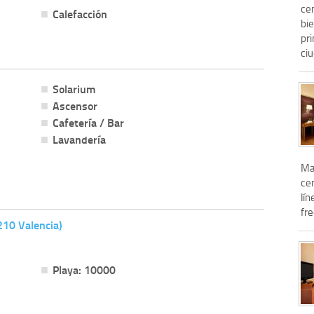
ce
Calefacción
bi
pri
ciu
Solarium
Ascensor
Cafetería / Bar
Lavandería
Mar
cen
lí
fre
210 Valencia)
Playa: 10000