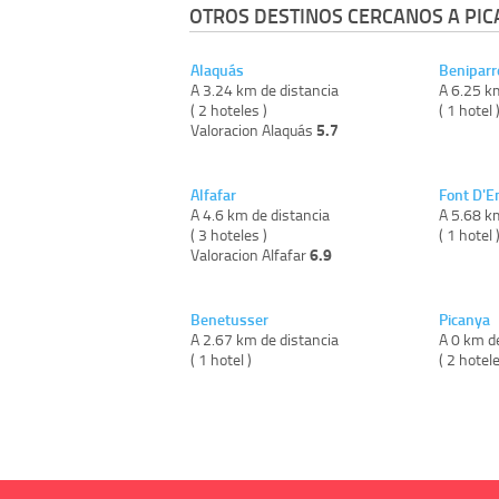
OTROS DESTINOS CERCANOS A PIC
Alaquás
Beniparr
A 3.24 km de distancia
A 6.25 k
( 2 hoteles )
( 1 hotel 
5.7
Valoracion Alaquás
Alfafar
Font D'E
A 4.6 km de distancia
A 5.68 k
( 3 hoteles )
( 1 hotel 
6.9
Valoracion Alfafar
Benetusser
Picanya
A 2.67 km de distancia
A 0 km de
( 1 hotel )
( 2 hotele