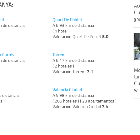
ANYA:
Aco
Ciu
gra
ell
Quart De Poblet
m de distancia
A 6.93 km de distancia
)
( 1 hotel )
8.0
Valoracion Quart De Poblet
n Carrós
Torrent
m de distancia
A 6.47 km de distancia
)
( 2 hoteles )
Mo
7.1
Valoracion Torrent
tur
Ciu
Valencia Ciudad
wi-
 distancia
A 5.98 km de distancia
s )
( 205 hoteles ) ( 23 apartamentos )
7.4
Valoracion Valencia Ciudad