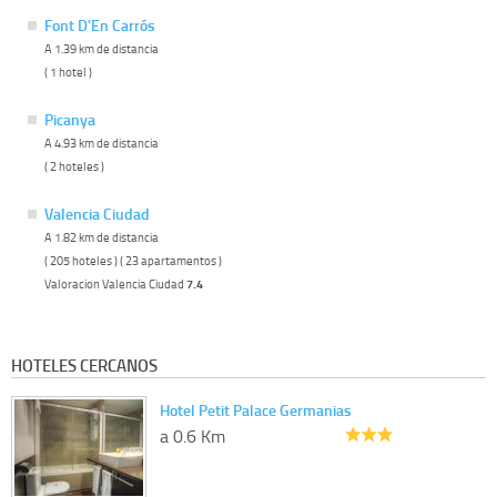
Font D'En Carrós
A 1.39 km de distancia
( 1 hotel )
Picanya
A 4.93 km de distancia
( 2 hoteles )
Valencia Ciudad
A 1.82 km de distancia
( 205 hoteles ) ( 23 apartamentos )
Valoracion Valencia Ciudad
7.4
HOTELES CERCANOS
Hotel Petit Palace Germanias
a 0.6 Km