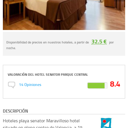
32.5 €
Disponibilidad de precios en nuestros hoteles, a partir de
por
noche.
VALORACIÓN DEL
HOTEL SENATOR PARQUE CENTRAL
8.4
14
Opiniones
DESCRIPCIÓN
Hoteles playa senator
Maravilloso hotel
situado en pleno centro de Valencia, a 15