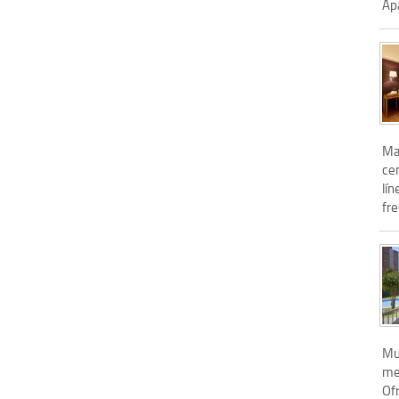
Apa
Mar
cen
lí
fre
Mu
met
Ofr