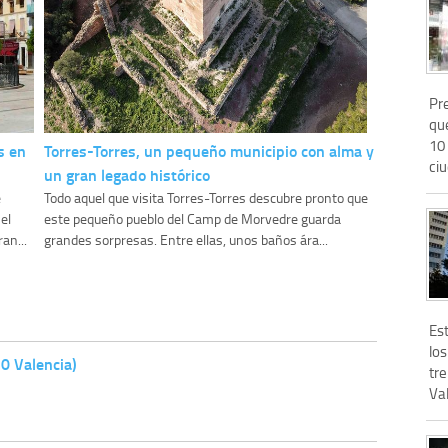
Pre
qu
10 
s en
Torres-Torres, un pequeño municipio con alma y
ci
un gran legado histórico
e
Todo aquel que visita Torres-Torres descubre pronto que
el
este pequeño pueblo del Camp de Morvedre guarda
an...
grandes sorpresas. Entre ellas, unos baños ára...
Es
los
10 Valencia)
tr
Val