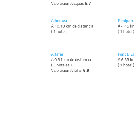
5.7
Valoracion Alaquás
Alboraya
Beniparr
A 10.18 km de distancia
A 4.45 k
( 1 hotel )
( 1 hotel 
Alfafar
Font D'E
A 0.31 km de distancia
A 6.33 k
( 3 hoteles )
( 1 hotel 
6.9
Valoracion Alfafar