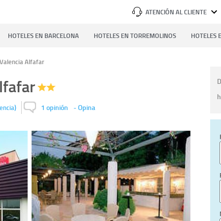
ATENCIÓN AL CLIENTE
HOTELES EN BARCELONA
HOTELES EN TORREMOLINOS
HOTELES E
 Valencia Alfafar
lfafar
D
h
)
1 opinión
-
Opina
encia