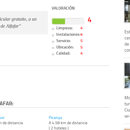
VALORACIÓN
4
cular gratuito, a un
 de Alfafar"
Limpieza:
4
Es
Instalaciones:
4
cen
Servicio:
5
de
Ubicación:
5
con
Calidad:
4
Mo
AFAR:
tur
Ciu
wi-
ser
Picanya
m de distancia
A 4.58 km de distancia
)
( 2 hoteles )