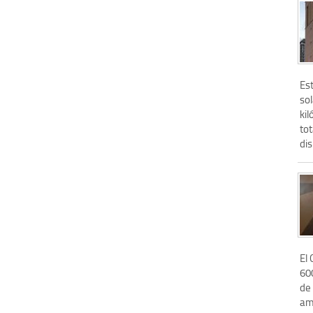
Est
so
kil
tot
dis
El
60
de 
am