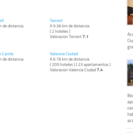
ell
Torrent
m de distancia
A 9.36 km de distancia
)
( 2 hoteles )
Aco
7.1
Valoracion Torrent
Ciu
gra
n Carrós
Valencia Ciudad
m de distancia
A 6.76 km de distancia
)
( 205 hoteles ) ( 23 apartamentos )
7.4
Valoracion Valencia Ciudad
Bon
ap
cen
hab
ac