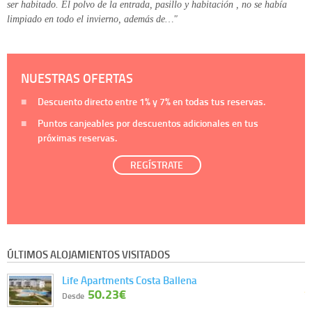
ser habitado. El polvo de la entrada, pasillo y habitación , no se había
limpiado en todo el invierno, además de…"
NUESTRAS OFERTAS
Descuento directo entre
1%
y
7%
en todas tus reservas.
Puntos canjeables por descuentos adicionales en tus
próximas reservas.
REGÍSTRATE
ÚLTIMOS ALOJAMIENTOS VISITADOS
Life Apartments Costa Ballena
50.23€
Desde