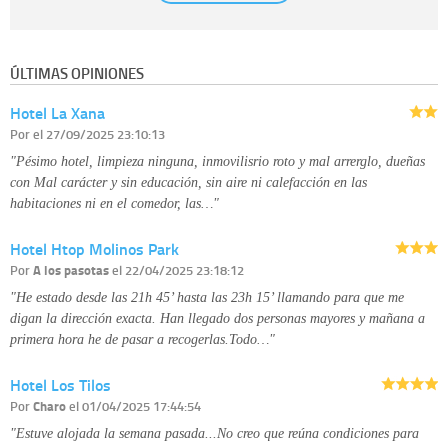
establecida al efecto.
Destinatarios:
con carácter general, sólo el personal de nuestra entidad
que esté debidamente autorizado podrá tener conocimiento de la
información que le pedimos. No se comunicarán datos a terceros.
ÚLTIMAS OPINIONES
Derechos:
tiene derecho a saber qué información tenemos sobre usted,
corregirla y eliminarla, tal y como se explica en la información adicional
Hotel La Xana
disponible en nuestra página web.
Información complementaria:
Puede consultar la información adicional y
Por
el 27/09/2025 23:10:13
detallada sobre cómo tratamos sus datos en la
política de privacidad
"Pésimo hotel, limpieza ninguna, inmovilisrio roto y mal arrerglo, dueñas
con Mal carácter y sin educación, sin aire ni calefacción en las
habitaciones ni en el comedor, las…"
Hotel Htop Molinos Park
Por
A los pasotas
el 22/04/2025 23:18:12
"He estado desde las 21h 45’ hasta las 23h 15’ llamando para que me
digan la dirección exacta. Han llegado dos personas mayores y mañana a
primera hora he de pasar a recogerlas.Todo…"
Hotel Los Tilos
Por
Charo
el 01/04/2025 17:44:54
"Estuve alojada la semana pasada...No creo que reúna condiciones para