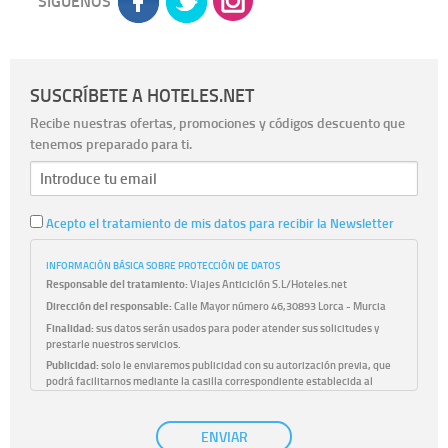
SÍGUENOS
SUSCRÍBETE A HOTELES.NET
Recibe nuestras ofertas, promociones y códigos descuento que
tenemos preparado para ti.
Acepto el tratamiento de mis datos para recibir la Newsletter
INFORMACIÓN BÁSICA SOBRE PROTECCIÓN DE DATOS
Responsable del tratamiento:
Viajes Anticiclón S.L/Hoteles.net
Dirección del responsable:
Calle Mayor número 46,30893 Lorca - Murcia
Finalidad:
sus datos serán usados para poder atender sus solicitudes y
prestarle nuestros servicios.
Publicidad:
solo le enviaremos publicidad con su autorización previa, que
podrá facilitarnos mediante la casilla correspondiente establecida al
efecto.
Base Jurídica:
únicamente trataremos sus datos con su consentimiento
ENVIAR
previo, que podrá facilitarnos mediante la casilla correspondiente