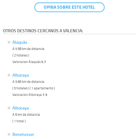
OPINA SOBRE ESTE HOTEL
OTROS DESTINOS CERCANOS A VALENCIA:
Alaquás
A 5.98 km de distancia
( 2 hoteles )
Valoracion Alaquás
5.7
Alboraya
A 5.86 km de distancia
( 5 hoteles ) ( 1 apartamento )
Valoracion Alboraya
7.3
Alboraya
A 6 km de distancia
( 1 hotel )
Benetusser