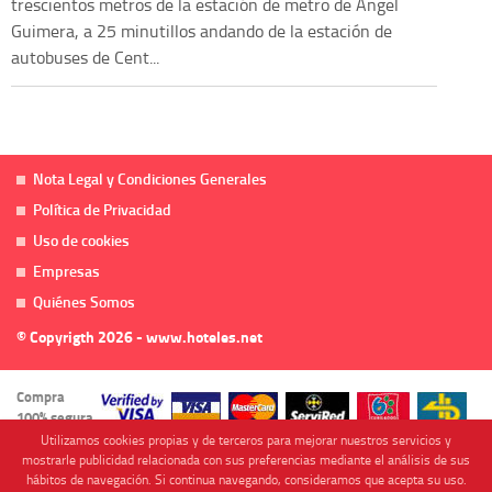
trescientos metros de la estación de metro de Angel
Guimera, a 25 minutillos andando de la estación de
autobuses de Cent...
Nota Legal y Condiciones Generales
Política de Privacidad
Uso de cookies
Empresas
Quiénes Somos
© Copyrigth 2026 - www.hoteles.net
Compra
100% segura
Utilizamos cookies propias y de terceros para mejorar nuestros servicios y
mostrarle publicidad relacionada con sus preferencias mediante el análisis de sus
hábitos de navegación. Si continua navegando, consideramos que acepta su uso.