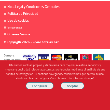
Nota Legal y Condiciones Generales
Política de Privacidad
Uso de cookies
Empresas
Quiénes Somos
© Copyrigth 2026 - www.hoteles.net
Compra
100% segura
Utilizamos cookies propias y de terceros para mejorar nuestros servicios y
mostrarle publicidad relacionada con sus preferencias mediante el análisis de sus
hábitos de navegación. Si continua navegando, consideramos que acepta su uso.
Puede cambiar la configuración u obtener más información
aquí
.
Cofinanciado por
Viajes Anticiclón, S.L. Agencia de Viajes Online - C.I. MU-107-2-25. C/ Mayor nº46 Bajo,
CP: 30893, Almendricos (Murcia, Spain).
RESERVAR HABITACIÓN