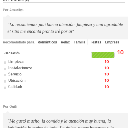
Por Amarilys
"Lo recomiendo ,mui buena atención ,limpieza y mui agradable
el sitio me encanta pronto iré por ai"
Recomendado para:
Románticos
Relax
Familia
Fiestas
Empresa
10
VALORACIÓN
Limpieza:
10
Instalaciones:
10
Servicio:
10
Ubicación:
10
Calidad:
10
Por Quiti
"Me gustó mucho, la comida y la atención muy buena, la
habitación lo mejor de todo. Lo único, pocas hamacas y la