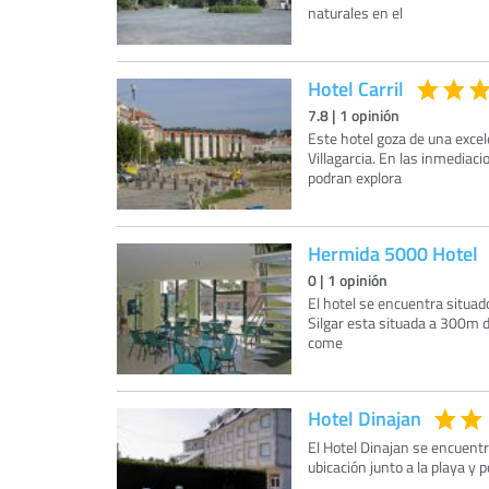
naturales en el
Hotel Carril
7.8
|
1
opinión
Este hotel goza de una excel
Villagarcia. En las inmediac
podran explora
Hermida 5000 Hotel
0
|
1
opinión
El hotel se encuentra situad
Silgar esta situada a 300m d
come
Hotel Dinajan
El Hotel Dinajan se encuentr
ubicación junto a la playa y 