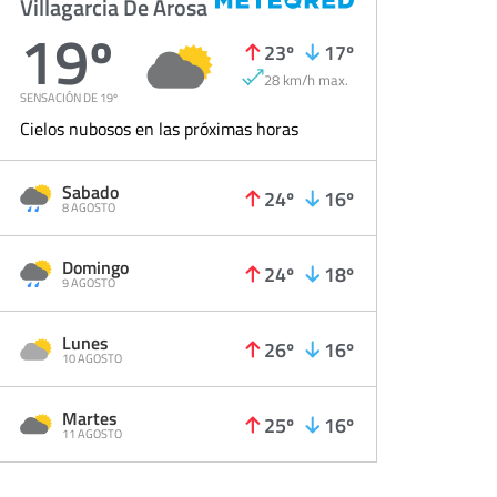
Villagarcia De Arosa
19º
23º
17º
28 km/h max.
SENSACIÓN DE 19º
Cielos nubosos en las próximas horas
Sabado
24º
16º
8 AGOSTO
Domingo
24º
18º
9 AGOSTO
Lunes
26º
16º
10 AGOSTO
Martes
25º
16º
11 AGOSTO