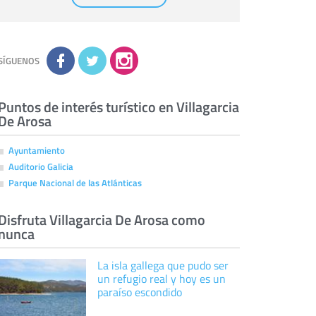
Destinatarios:
con carácter general, sólo el
personal de nuestra entidad que esté
debidamente autorizado podrá tener
conocimiento de la información que le pedimos.
No se comunicarán datos a terceros.
Derechos:
tiene derecho a saber qué
información tenemos sobre usted, corregirla y
SÍGUENOS
eliminarla, tal y como se explica en la
información adicional disponible en nuestra
página web.
Información complementaria:
Puede consultar
la información adicional y detallada sobre cómo
Puntos de interés turístico en Villagarcia
tratamos sus datos en la
política de privacidad
De Arosa
Ayuntamiento
Auditorio Galicia
Parque Nacional de las Atlánticas
Disfruta Villagarcia De Arosa como
nunca
La isla gallega que pudo ser
un refugio real y hoy es un
paraíso escondido