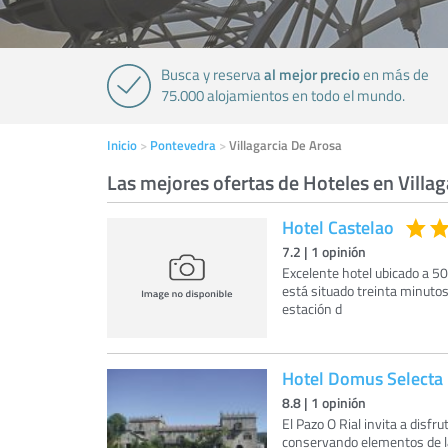
al mejor precio
Busca y reserva
en más de
75.000 alojamientos en todo el mundo.
Inicio
Pontevedra
Villagarcia De Arosa
Las mejores ofertas de Hoteles en Villag
Hotel Castelao
7.2
|
1
opinión
Excelente hotel ubicado a 50
está situado treinta minuto
estación d
Hotel Domus Selecta 
8.8
|
1
opinión
El Pazo O Rial invita a disfr
conservando elementos de la