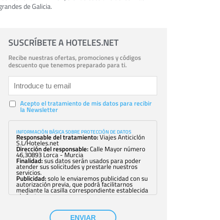
grandes de Galicia.
SUSCRÍBETE A HOTELES.NET
Recibe nuestras ofertas, promociones y códigos
descuento que tenemos preparado para ti.
Acepto el tratamiento de mis datos para recibir
la Newsletter
INFORMACIÓN BÁSICA SOBRE PROTECCIÓN DE DATOS
Responsable del tratamiento:
Viajes Anticiclón
S.L/Hoteles.net
Dirección del responsable:
Calle Mayor número
46,30893 Lorca - Murcia
Finalidad:
sus datos serán usados para poder
atender sus solicitudes y prestarle nuestros
servicios.
Publicidad:
solo le enviaremos publicidad con su
autorización previa, que podrá facilitarnos
mediante la casilla correspondiente establecida
al efecto.
Base Jurídica:
únicamente trataremos sus datos
con su consentimiento previo, que podrá
facilitarnos mediante la casilla correspondiente
ENVIAR
establecida al efecto.