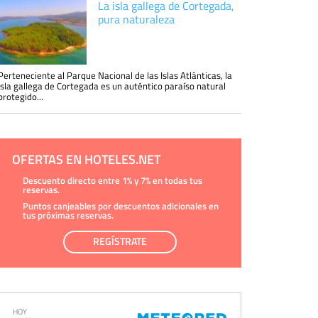
La isla gallega de Cortegada,
pura naturaleza
Perteneciente al Parque Nacional de las Islas Atlánticas, la
isla gallega de Cortegada es un auténtico paraíso natural
protegido...
OFERTAS EN HOTELES.NET
Descuento directo entre 1% y 7% en todas tus
reservas.
Puntos canjeables por descuentos adicionales en
tus próximas reservas.
REGÍSTRATE
HOY