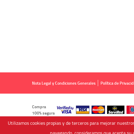
Nota Legal y Condiciones Generales
Política de Privaci
Compra
100% segura
Utilizamos cookies propias y de terceros para mejorar nuestros
navegando, consideramos que acepta su u
Viajes Anticiclón, S.L.