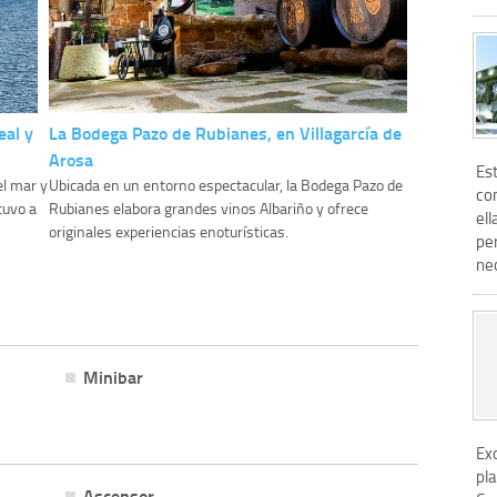
eal y
La Bodega Pazo de Rubianes, en Villagarcía de
Arosa
Es
el mar y
Ubicada en un entorno espectacular, la Bodega Pazo de
co
tuvo a
Rubianes elabora grandes vinos Albariño y ofrece
ell
originales experiencias enoturísticas.
pe
nec
Minibar
Ex
pla
Ascensor