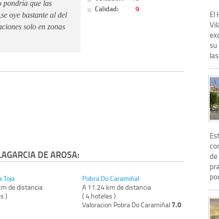
 pondria que las
Calidad:
9
El
se oye bastante al del
Vil
taciones solo en zonas
exc
su 
las 
Es
con
LAGARCIA DE AROSA:
de 
pr
pod
a Toja
Pobra Do Caramiñal
km de distancia
A 11.24 km de distancia
s )
( 4 hoteles )
7.0
Valoracion Pobra Do Caramiñal