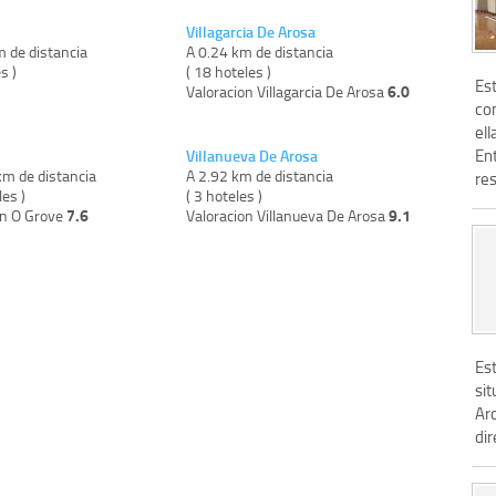
Villagarcia De Arosa
m de distancia
A 0.24 km de distancia
s )
( 18 hoteles )
Es
6.0
Valoracion Villagarcia De Arosa
co
ell
En
Villanueva De Arosa
km de distancia
A 2.92 km de distancia
res
les )
( 3 hoteles )
7.6
9.1
on O Grove
Valoracion Villanueva De Arosa
Es
sit
Ar
dir