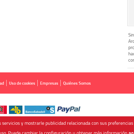
Sin
Ar
pro
ha
com
dad
Uso de cookies
Empresas
Quiénes Somos
 servicios y mostrarle publicidad relacionada con sus preferencias
aq
so. Puede cambiar la configuración u obtener más información
 Agencia de Viajes Online - C.I. MU-107-2-25. C/ Mayor nº46 Bajo, CP: 30893, Alme