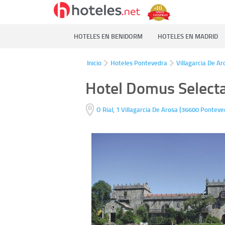
HOTELES EN BENIDORM
HOTELES EN MADRID
Inicio
Hoteles Pontevedra
Villagarcia De Ar
Hotel Domus Selecta
(
O Rial, 1
Villagarcia De Arosa
36600
Ponteve