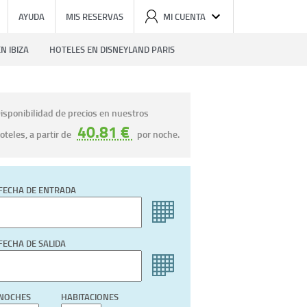
AYUDA
MIS RESERVAS
MI CUENTA
N IBIZA
HOTELES EN DISNEYLAND PARIS
isponibilidad de precios en nuestros
40.81 €
oteles, a partir de
por noche.
FECHA DE ENTRADA
FECHA DE SALIDA
NOCHES
HABITACIONES