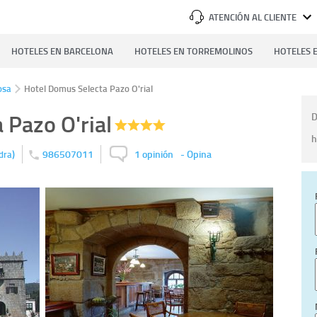
ATENCIÓN AL CLIENTE
HOTELES EN BARCELONA
HOTELES EN TORREMOLINOS
HOTELES E
osa
Hotel Domus Selecta Pazo O'rial
 Pazo O'rial
D
h
)
986507011
1 opinión
-
Opina
dra