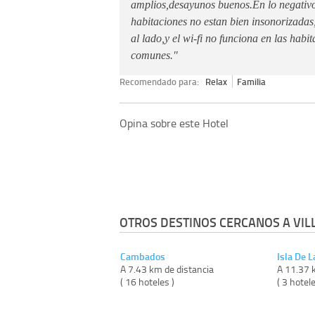
amplios,desayunos buenos.En lo negativo
habitaciones no estan bien insonorizadas,
al lado,y el wi-fi no funciona en las habi
comunes."
Recomendado para:
Relax
Familia
Opina sobre este Hotel
OTROS DESTINOS CERCANOS A VIL
Cambados
Isla De L
A 7.43 km de distancia
A 11.37 
( 16 hoteles )
( 3 hotele