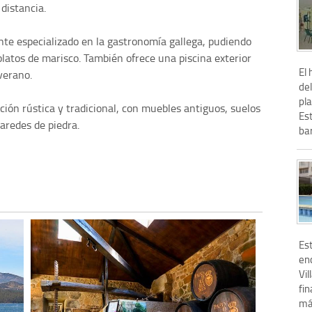
 distancia.
nte especializado en la gastronomía gallega, pudiendo
 platos de marisco. También ofrece una piscina exterior
El 
verano.
de
pla
ción rústica y tradicional, con muebles antiguos, suelos
Es
aredes de piedra.
bar
Es
en
Vi
fin
más