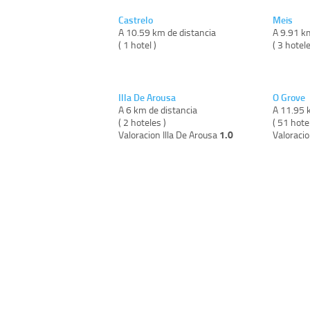
Castrelo
Meis
A 10.59 km de distancia
A 9.91 k
( 1 hotel )
( 3 hotele
Illa De Arousa
O Grove
A 6 km de distancia
A 11.95 
( 2 hoteles )
( 51 hote
1.0
Valoracion Illa De Arousa
Valoraci