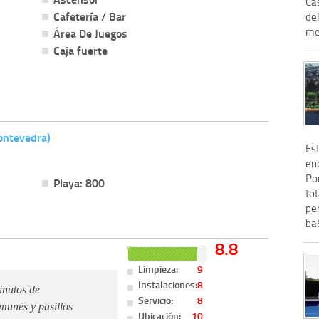
Ca
Cafetería / Bar
de
met
Área De Juegos
Caja fuerte
Pontevedra)
Es
enc
Po
Playa: 800
tot
pe
ba&
8.8
Limpieza:
9
Instalaciones:
8
inutos de
Servicio:
8
munes y pasillos
Ubicación:
10