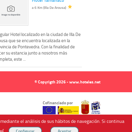
a 6 Km (Illa De Arousa)
gular Hotel localizado en la ciudad de Illa De
ousa que se encuentra localizada en la
vincia de Pontevedra. Con la finalidad de
cer su estancia junto a nosotros más
pleta, este ...
© Copyrigth 2026 - www.hoteles.net
Cofinanciado por
 mediante el análisis de sus hábitos de navegación. Si continua
uí
.
ndricos (Murcia, Spain).