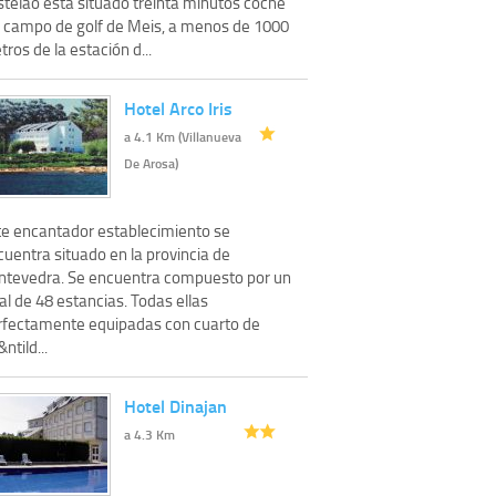
stelao está situado treinta minutos coche
l campo de golf de Meis, a menos de 1000
ros de la estación d...
Hotel Arco Iris
a 4.1 Km (Villanueva
De Arosa)
te encantador establecimiento se
uentra situado en la provincia de
ntevedra. Se encuentra compuesto por un
al de 48 estancias. Todas ellas
rfectamente equipadas con cuarto de
ntild...
Hotel Dinajan
a 4.3 Km