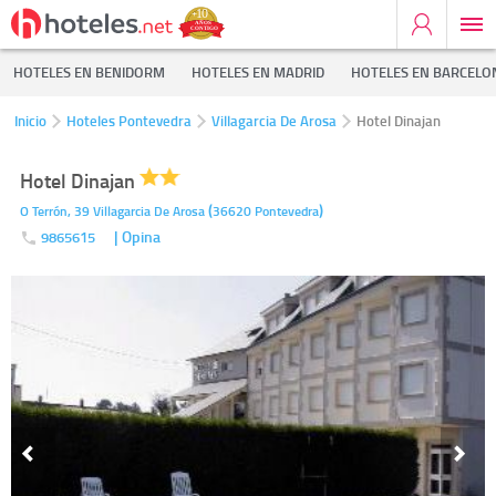
HOTELES EN BENIDORM
HOTELES EN MADRID
HOTELES EN BARCELO
Inicio
Hoteles Pontevedra
Villagarcia De Arosa
Hotel Dinajan
Hotel Dinajan
(
)
O Terrón, 39
Villagarcia De Arosa
36620
Pontevedra
| Opina
9865615