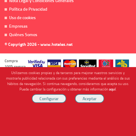
Nota Legal y Condiciones Generales
Política de Privacidad
Uso de cookies
Empresas
Quiénes Somos
© Copyrigth 2026 - www.hoteles.net
Compra
100% segura
Utilizamos cookies propias y de terceros para mejorar nuestros servicios y
mostrarle publicidad relacionada con sus preferencias mediante el análisis de sus
hábitos de navegación. Si continua navegando, consideramos que acepta su uso.
Puede cambiar la configuración u obtener más información
aquí
.
Cofinanciado por
Viajes Anticiclón, S.L. Agencia de Viajes Online - C.I. MU-107-2-25. C/ Mayor nº46 Bajo,
CP: 30893, Almendricos (Murcia, Spain).
RESERVAR HABITACIÓN