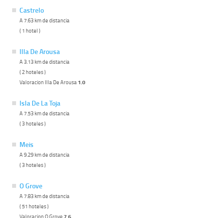
Castrelo
A 7.63 km de distancia
( 1 hotel )
Illa De Arousa
A 3.13 km de distancia
( 2 hoteles )
Valoracion Illa De Arousa
1.0
Isla De La Toja
A 7.53 km de distancia
( 3 hoteles )
Meis
A 9.29 km de distancia
( 3 hoteles )
O Grove
A 7.83 km de distancia
( 51 hoteles )
Valoracion O Grove
7.6