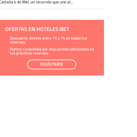
Castaña e do Mel, un recorrido que une al...
OFERTAS EN HOTELES.NET
Descuento directo entre 1% y 7% en todas tus
reservas.
Puntos canjeables por descuentos adicionales en
tus próximas reservas.
REGÍSTRATE