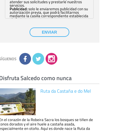
atender sus solicitudes y prestarle nuestros
servicios.
Publicidad:
solo le enviaremos publicidad con su
autorización previa, que podrá facilitarnos
mediante la casilla correspondiente establecida
al efecto.
Base Jurídica:
únicamente trataremos sus datos
con su consentimiento previo, que podrá
facilitarnos mediante la casilla correspondiente
ENVIAR
establecida al efecto.
Destinatarios:
con carácter general, sólo el
personal de nuestra entidad que esté
debidamente autorizado podrá tener
conocimiento de la información que le pedimos.
No se comunicarán datos a terceros.
Derechos:
tiene derecho a saber qué
información tenemos sobre usted, corregirla y
SÍGUENOS
eliminarla, tal y como se explica en la
información adicional disponible en nuestra
página web.
Información complementaria:
Puede consultar
la información adicional y detallada sobre cómo
Disfruta Salcedo como nunca
tratamos sus datos en la
política de privacidad
Ruta da Castaña e do Mel
En el corazón de la Robeira Sacra los bosques se tiñen de
tonos dorados y el aire huele a castaña asada,
especialmente en otoño. Aquí es donde nace la Ruta da