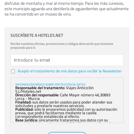
disfrutar de montaña y mar al mismo tiempo. Para los más curiosos,
este municipio aguarda una destilería de aguardientes que actualmente
se ha convertido en un museo de vino.
SUSCRÍBETE A HOTELES.NET
Recibe nuestras ofertas, promociones y códigos descuento que tenemos
preparado para ti.
Acepto el tratamiento de mis datos para recibir la Newsletter
INFORMACIÓN BÁSICA SOBRE PROTECCIÓN DE DATOS
Responsable del tratamiento:
Viajes Anticiclón
S.L/Hoteles.net
Dirección del responsable:
Calle Mayor número 46,30893
Lorca - Murcia
Finalidad:
sus datos serán usados para poder atender sus
solicitudes y prestarle nuestros servicios.
Publicidad:
solo le enviaremos publicidad con su autorización
previa, que podrá facilitarnos mediante la casilla
correspondiente establecida al efecto.
Base Jurídica:
únicamente trataremos sus datos con su
consentimiento previo, que podrá facilitarnos mediante la
casilla correspondiente establecida al efecto.
Destinatarios:
con carácter general, sólo el personal de