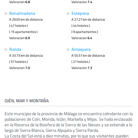
Valoracion
6.8
Valoracion
7.4
Benalmadena
Estepona
A 29.05 km de distancia
A 27.27 km de distancia
( 47 hoteles )
( 44 hoteles )
( 15 apartamentos )
( 9 apartamentos )
Valoracion
6.9
Valoracion
6.4
Ronda
Antequera
A 33.73 km de distancia
A 55.57 km de distancia
( 57 hoteles )
( 21 hoteles )
Valoracion
7.0
Valoracion
7.3
OJÉN, MAR Y MONTAÑA
Este municipio de la provincia de Málaga se encuentra colindante con la
poblaciones de Coín, Monda, Istán, Marbella y Mijas. Se halla enclavado
en la Reserva de la Biosfera de la Sierra de las Nieves y se extiende a lo
largo de Sierra Blanca, Sierra Alpujata y Sierra Parda.
La Costa del Sol está a diez minutos, por lo que sus visitantes pueden