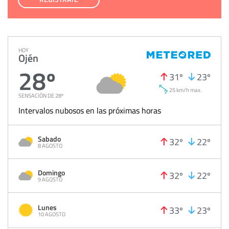
HOY
Ojén
28º
31º
23º
25 km/h max.
SENSACIÓN DE 28º
Intervalos nubosos en las próximas horas
Sabado
32º
22º
8 AGOSTO
Domingo
32º
22º
9 AGOSTO
Lunes
33º
23º
10 AGOSTO