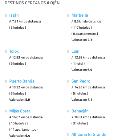
DESTINOS CERCANOS A OJÉN
Istán
Marbella
A 7.91 km de distancia
A 8.6 km de distancia
( 3 hoteles )
( 117 hoteles )
( 8 apartamentos )
Valoracion
7.3
Tolox
Coín
A 12.93 km de distancia
A 12.98 km de distancia
( 5 hoteles )
( 1 hotel )
Valoracion
6.9
Puerto Banús
San Pedro
A 13.32 km de distancia
A 14.95 km de distancia
( 5 hoteles )
( 5 hoteles )
Valoracion
5.9
Valoracion
7.1
Mijas Costa
Benaoján
A 16.62 km de distancia
A 16.81 km de distancia
( 10 hoteles )
( 3 hoteles )
( 11 apartamentos )
Alhaurín El Grande
Valoracion
6.4