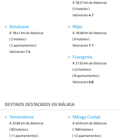
A 18.37 km de distancia
( 5 hoteles )
Valoracion
4.7
Benahavís
Mijas
A 18.41 km de distancia
A 18.48 km de distancia
( 2 hoteles )
( 9 hoteles )
( 2 apartamentos )
Valoracion
7.1
Valoracion
7.4
Fuengirola
A 21.92 km de distancia
( 42 hoteles )
( 8 apartamentos )
Valoracion
6.8
DESTINOS DESTACADOS EN MÁLAGA
Torremolinos
Málaga Ciudad
A 32.85 km de distancia
A 40.04 km de distancia
( 90 hoteles )
( 168 hoteles )
( 11 apartamentos )
( 12 apartamentos )