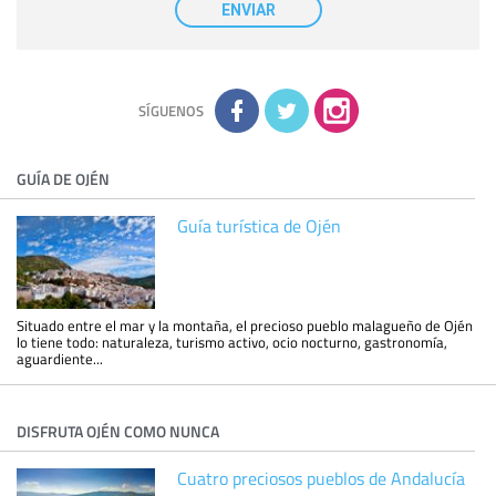
nuestra entidad que esté debidamente autorizado podrá
ENVIAR
tener conocimiento de la información que le pedimos. No se
comunicarán datos a terceros.
Derechos:
tiene derecho a saber qué información tenemos
sobre usted, corregirla y eliminarla, tal y como se explica en
la información adicional disponible en nuestra página web.
Información complementaria:
Puede consultar la información
adicional y detallada sobre cómo tratamos sus datos en la
política de privacidad
SÍGUENOS
GUÍA DE OJÉN
Guía turística de Ojén
Situado entre el mar y la montaña, el precioso pueblo malagueño de Ojén
lo tiene todo: naturaleza, turismo activo, ocio nocturno, gastronomía,
aguardiente...
DISFRUTA OJÉN COMO NUNCA
Cuatro preciosos pueblos de Andalucía